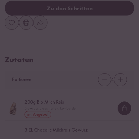
Zu den Schritten
Zutaten
Portionen
4
200
g Bio Milch Reis
Bio-Arborio aus Italien, Lombardei
Loadi
im Angebot
3
EL Chocolic Milchreis Gewürz