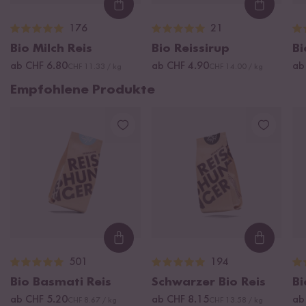
Loading...
Loading
176
21
Bio Milch Reis
Bio Reissirup
Bi
ab CHF 6.80
ab CHF 4.90
ab
CHF 11.33 / kg
CHF 14.00 / kg
Empfohlene Produkte
Loading...
Loading
501
194
Bio Basmati Reis
Schwarzer Bio Reis
Bi
ab CHF 5.20
ab CHF 8.15
ab
CHF 8.67 / kg
CHF 13.58 / kg