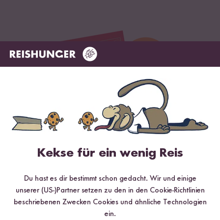
Kekse für ein wenig Reis
Digitales Rezeptbuch per E-Mail
✔️ 25 leckere Rezepte aus unseren bunten Kochwelten
Du hast es dir bestimmt schon gedacht. Wir und einige
✔️ Von Sushi über Curry bis hin zu Desserts
unserer (US-)Partner setzen zu den in den Cookie-Richtlinien
✔️ Inklusive Tipps & Tricks für die Zubereitung
beschriebenen Zwecken Cookies und ähnliche Technologien
ein.