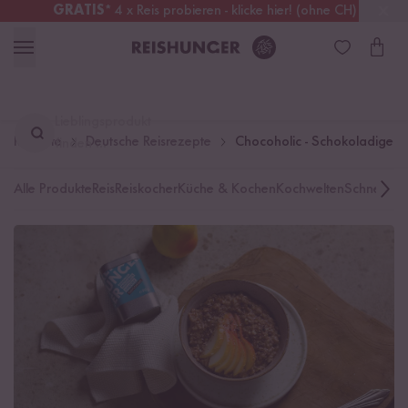
GRATIS
* 4 x Reis probieren - klicke hier! (ohne CH)
Schweiz
Alle Zölle & Steuern
inklusive
Lieblingsprodukt
Rezepte
Deutsche Reisrezepte
Chocoholic - Schokoladiger M
finden ...
Alle Produkte
Reis
Reiskocher
Küche & Kochen
Kochwelten
Schnelle K