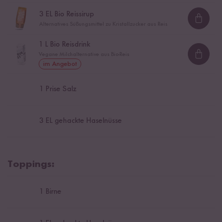
3
EL Bio Reissirup
Loadi
Alternatives Süßungsmittel zu Kristallzucker aus Reis
1
L Bio Reisdrink
Vegane Milchalternative aus Bio-Reis
Loadi
im Angebot
1
Prise Salz
3
EL gehackte Haselnüsse
Toppings:
1
Birne