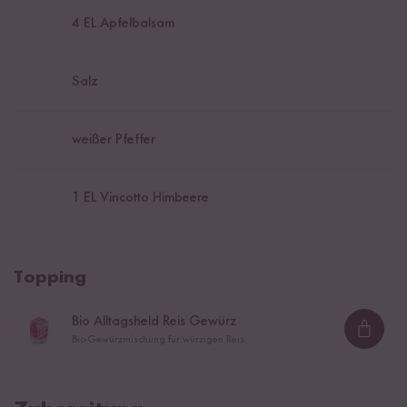
4
EL Apfelbalsam
Salz
weißer Pfeffer
1
EL Vincotto Himbeere
Topping
Bio Alltagsheld Reis Gewürz
Loadi
Bio-Gewürzmischung für würzigen Reis