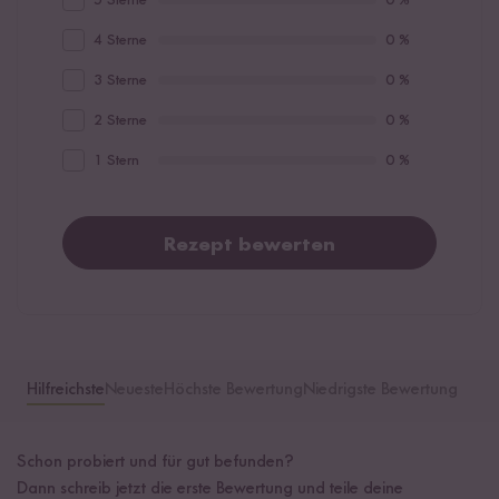
4 Sterne
0 %
3 Sterne
0 %
2 Sterne
0 %
1 Stern
0 %
Rezept bewerten
Hilfreichste
Neueste
Höchste Bewertung
Niedrigste Bewertung
Schon probiert und für gut befunden?
Dann schreib jetzt die erste Bewertung und teile deine