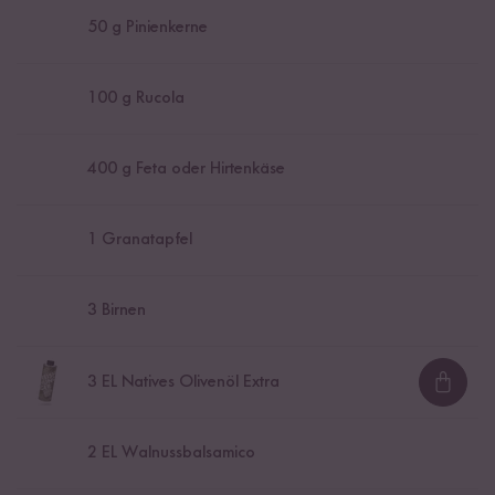
50
g Pinienkerne
100
g Rucola
400
g Feta oder Hirtenkäse
1
Granatapfel
3
Birnen
3
EL Natives Olivenöl Extra
Loadi
2
EL Walnussbalsamico