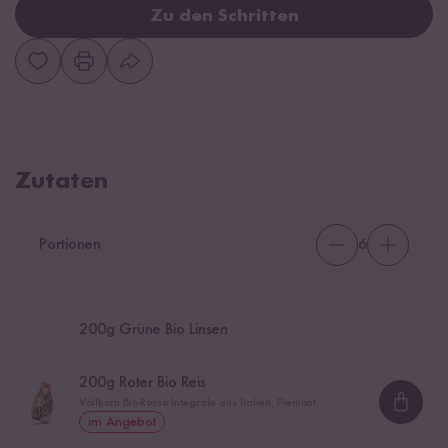
Zu den Schritten
Zutaten
Portionen
6
200
g Grüne Bio Linsen
200
g Roter Bio Reis
Vollkorn Bio-Rosso Integrale aus Italien, Piemont
Loadi
im Angebot