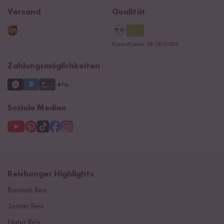
Widerrufsrecht
B2B
Navacopah
Versand
Qualität
Kontaktformular
AGB
Reishunger Gutscheine
Datenschutzerklärung
Ersatzteile
Kontrollstelle: DE-ÖKO-005
Impressum
Zahlungsmöglichkeiten
Soziale Medien
Reishunger Highlights
Basmati Reis
Jasmin Reis
Natur Reis