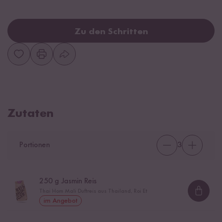
Zu den Schritten
Zutaten
Portionen
3
250
g Jasmin Reis
Thai Hom Mali Duftreis aus Thailand, Roi Et
Loadi
im Angebot