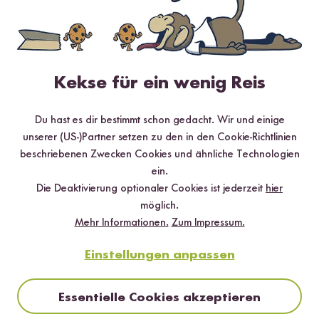
Kekse für ein wenig Reis
Du hast es dir bestimmt schon gedacht. Wir und einige
unserer (US-)Partner setzen zu den in den Cookie-Richtlinien
beschriebenen Zwecken Cookies und ähnliche Technologien
ein.
Digitales Rezeptbuch per E-Mail
Die Deaktivierung optionaler Cookies ist jederzeit
hier
✔️ 25 leckere Rezepte aus unseren bunten Kochwelten
möglich.
✔️ Von Sushi über Curry bis hin zu Desserts
Mehr Informationen.
Zum Impressum.
✔️ Inklusive Tipps & Tricks für die Zubereitung
Einstellungen anpassen
Essentielle Cookies akzeptieren