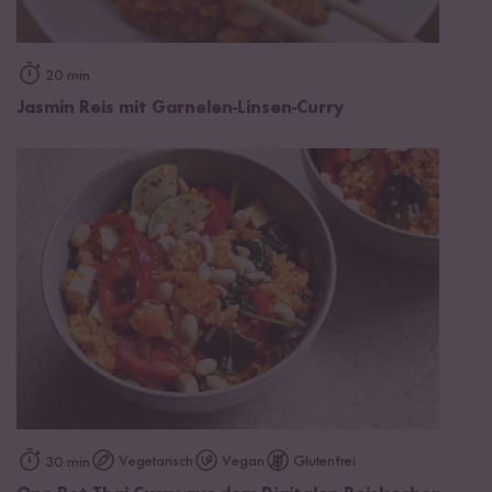
20 min
Jasmin Reis mit Garnelen-Linsen-Curry
Vegetarisch
Vegan
Glutenfrei
30 min