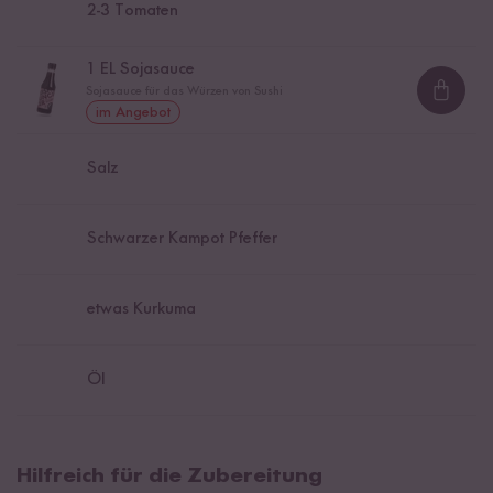
2
-
3
Tomaten
1
EL Sojasauce
Sojasauce für das Würzen von Sushi
Loadi
im Angebot
Salz
Schwarzer Kampot Pfeffer
etwas Kurkuma
Öl
Hilfreich für die Zubereitung