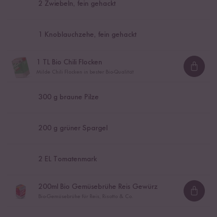
2
Zwiebeln, fein gehackt
1
Knoblauchzehe, fein gehackt
1
TL Bio Chili Flocken
Loadi
Milde Chili Flocken in bester Bio-Qualität
300
g braune Pilze
200
g grüner Spargel
2
EL Tomatenmark
200
ml Bio Gemüsebrühe Reis Gewürz
Loadi
Bio-Gemüsebrühe für Reis, Risotto & Co.