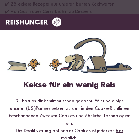
✔️ 25 leckere Rezepte aus unseren bunten Kochwelten
✔️ Von Sushi über Curry bis hin zu Desserts
✔️ Inklusive Tipps & Tricks für die Zubereitung
Jetzt sichern
*Das Digitale Rezeptbuch wird dir nach vollständiger Anmeldung zum Newsletter
per E-Mail zugeschickt.
Kekse für ein wenig Reis
Mehr Rezepte mit Jasmin Reis
Du hast es dir bestimmt schon gedacht. Wir und einige
unserer (US-)Partner setzen zu den in den Cookie-Richtlinien
beschriebenen Zwecken Cookies und ähnliche Technologien
ein.
Die Deaktivierung optionaler Cookies ist jederzeit
hier
möglich.