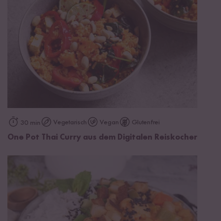
Vegetarisch
Vegan
Glutenfrei
30 min
One Pot Thai Curry aus dem Digitalen Reiskocher