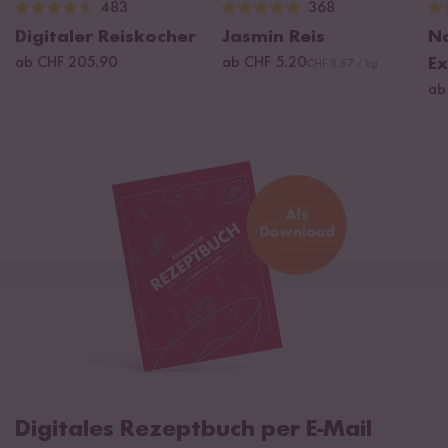
483
368
Digitaler Reiskocher
Jasmin Reis
Na
ab CHF 205.90
ab CHF 5.20
Ex
CHF 8.67 / kg
ab
Digitales Rezeptbuch per E-Mail