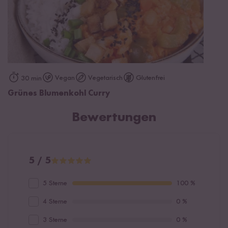
Vegan
Vegetarisch
Glutenfrei
30 min
Grünes Blumenkohl Curry
Bewertungen
5 / 5
5 Sterne
100 %
4 Sterne
0 %
3 Sterne
0 %