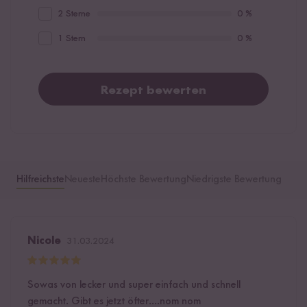
2 Sterne
0 %
1 Stern
0 %
Rezept bewerten
Hilfreichste
Neueste
Höchste Bewertung
Niedrigste Bewertung
Nicole
31.03.2024
Sowas von lecker und super einfach und schnell
gemacht. Gibt es jetzt öfter....nom nom