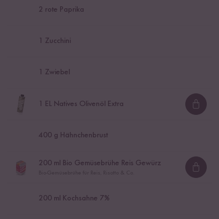
2
rote Paprika
1
Zucchini
1
Zwiebel
1
EL Natives Olivenöl Extra
Loadi
400
g Hähnchenbrust
200
ml Bio Gemüsebrühe Reis Gewürz
Loadi
Bio-Gemüsebrühe für Reis, Risotto & Co.
200
ml Kochsahne 7%