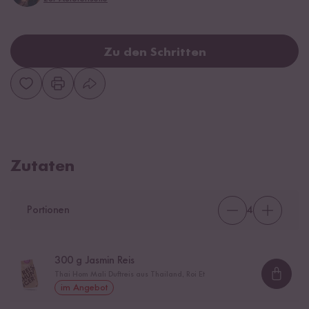
Zu den Schritten
Zutaten
Portionen
4
300
g Jasmin Reis
Thai Hom Mali Duftreis aus Thailand, Roi Et
Loadi
im Angebot