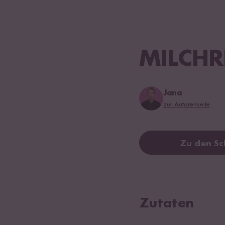
MILCHR
Jana
zur Autorenseite
Zu den Sc
Zutaten