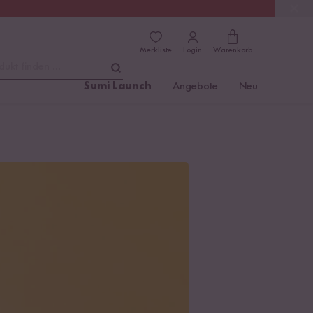
(4.76)
Trusted Shops
Merkliste
Login
Warenkorb
dukt finden ...
Sumi Launch
Angebote
Neu