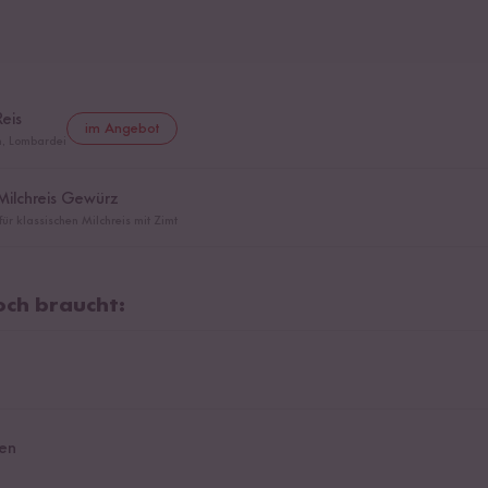
Reis
im Angebot
en, Lombardei
 Milchreis Gewürz
r klassischen Milchreis mit Zimt
ch braucht:
hen