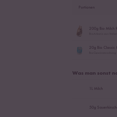
Portionen
200
g Bio Milch 
Bio-Arborio aus Itali
20
g Bio Classic
Bio-Gewürzmischung fü
Was man sonst no
1
L Milch
50
g Sauerkirsc