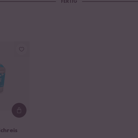
FERTIG
Loading...
lchreis