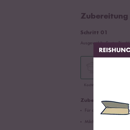
Zubereitung
Schritt 01
Ausgewählte Sorte:
Bio Mi
Kochtopf
Zubereitung im Ko
Für die Zubereitung Mil
Milch dazugeben. Nach 