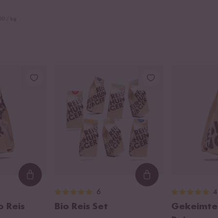
00 / kg
Loading...
Loading...
6
4
o Reis
Bio Reis Set
Gekeimter