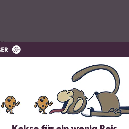
lch Reis
chtopf:
chreis in einen Kochtopf geben.
Belieben Salz und Zucker sowie Zimt hinzugeben.
Kekse für ein wenig Reis