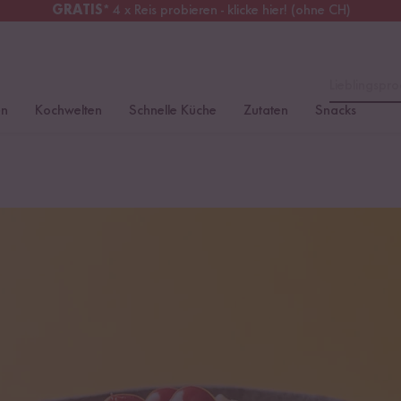
GRATIS
* 4 x Reis probieren - klicke hier! (ohne CH)
chweiz
Alle Zölle & Steuern
inklusive
Lieblingspro
en
Kochwelten
Schnelle Küche
Zutaten
Snacks