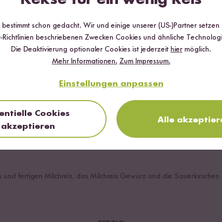
zestufe stellen und Milchreis aufkochen lassen.
ht, den Herd auf die niedrigste Hitzestufe stellen.
r bestimmt schon gedacht. Wir und einige unserer (US-)Partner setzen
-Richtlinien beschriebenen Zwecken Cookies und ähnliche Technologi
is der Milchreis die Milch weitestgehend aufgenommen hat und eine 
Die Deaktivierung optionaler Cookies ist jederzeit
hier
möglich.
Mehr Informationen.
Zum Impressum.
lieben mit einem Schuss Sahne auflockern und mit Zimt und Zucker v
Einstellungen anpassen
entielle Cookies
rieben zubereiten.
Alle akzeptier
akzeptieren
ilch vom Reis aufgesogen wurde, Topf vom Herd nehmen und 5 Min. 
en und fertigen Milchreis, das Milchreis Gewürz und die Sauerkirschen 