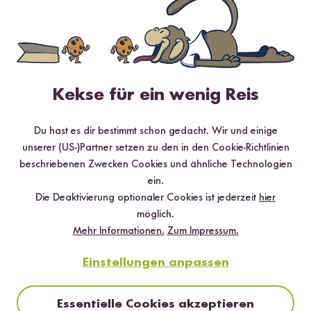
483
71
Digitaler Reiskocher
Vollkorn Bio Basmati
B
ab CHF 205.90
Reis
R
ab CHF 6.30
ab
CHF 10.50 / kg
Empfohlene Produkte
Kekse für ein wenig Reis
Du hast es dir bestimmt schon gedacht. Wir und einige
unserer (US-)Partner setzen zu den in den Cookie-Richtlinien
beschriebenen Zwecken Cookies und ähnliche Technologien
ein.
Die Deaktivierung optionaler Cookies ist jederzeit
hier
möglich.
Mehr Informationen.
Zum Impressum.
Loading...
Loading
101
4
Einstellungen anpassen
Bio Natur Reis
Gekeimter Bio Natur
ab CHF 6.50
Reis
CHF 10.83 / kg
Essentielle Cookies akzeptieren