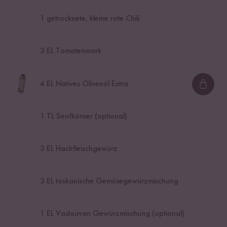
1
getrocknete, kleine rote Chili
3
EL Tomatenmark
4
EL Natives Olivenöl Extra
Loadi
1
TL Senfkörner (optional)
3
EL Hackfleischgewürz
3
EL toskanische Gemüsegewürzmischung
1
EL Vadouvan Gewürzmischung (optional)