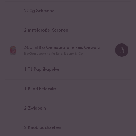
250
g Schmand
2
mittelgroße Karotten
500
ml Bio Gemüsebrühe Reis Gewürz
Loadi
Bio-Gemüsebrühe für Reis, Risotto & Co.
1
TL Paprikapulver
1
Bund Petersilie
2
Zwiebeln
2
Knoblauchzehen