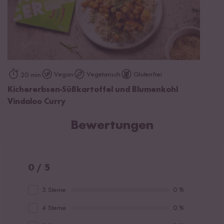
Vegan
Vegetarisch
Glutenfrei
20 min
Kichererbsen-Süßkartoffel und Blumenkohl
Vindaloo Curry
Bewertungen
0 / 5
5 Sterne
0 %
4 Sterne
0 %