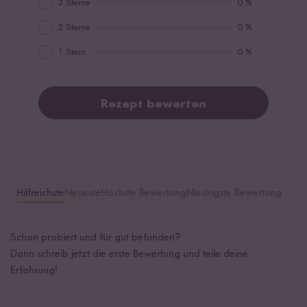
3 Sterne
0 %
2 Sterne
0 %
1 Stern
0 %
Rezept bewerten
Hilfreichste
Neueste
Höchste Bewertung
Niedrigste Bewertung
Schon probiert und für gut befunden?
Dann schreib jetzt die erste Bewertung und teile deine
Erfahrung!