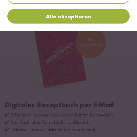
ab CHF 12.30
CHF 20.50 / kg
Alle akzeptieren
Digitales Rezeptbuch per E-Mail
✔️ 25 leckere Rezepte aus unseren bunten Kochwelten
✔️ Von Sushi über Curry bis hin zu Desserts
✔️ Inklusive Tipps & Tricks für die Zubereitung