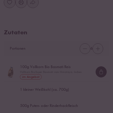
Zutaten
Portionen
6
100
g Vollkorn Bio Basmati Reis
Vollkorn Bio-Super Basmati vom Himalaya, Indien
Loadi
im Angebot
1
kleiner Weißkohl (ca. 700g)
500
g Puten- oder Rinderhackfleisch