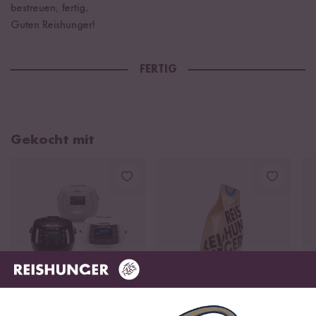
bestreuen, fertig.
Guten Reishunger!
FERTIG
Gekocht mit
Loading...
Loading