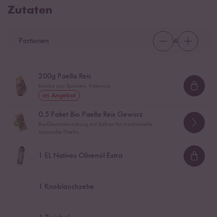
Zutaten
Portionen
4
200
g Paella Reis
Bomba aus Spanien, Valencia
Loadi
im Angebot
0,5
Paket Bio Paella Reis Gewürz
Bio-Gewürzmischung mit Safran für traditionelle
spanische Paella
1
EL Natives Olivenöl Extra
Loadi
1
Knoblauchzehe