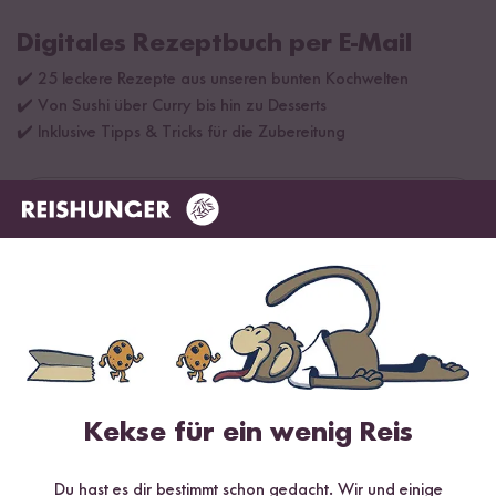
Digitales Rezeptbuch per E-Mail
✔️ 25 leckere Rezepte aus unseren bunten Kochwelten
✔️ Von Sushi über Curry bis hin zu Desserts
✔️ Inklusive Tipps & Tricks für die Zubereitung
Jetzt sichern
*Das Digitale Rezeptbuch wird dir nach vollständiger Anmeldung zum Newsletter
per E-Mail zugeschickt.
Mehr Rezepte mit Paella Reis
Kekse für ein wenig Reis
Du hast es dir bestimmt schon gedacht. Wir und einige