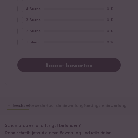
4 Sterne
0 %
3 Sterne
0 %
2 Sterne
0 %
1 Stern
0 %
Rezept bewerten
Hilfreichste
Neueste
Höchste Bewertung
Niedrigste Bewertung
Schon probiert und für gut befunden?
Dann schreib jetzt die erste Bewertung und teile deine