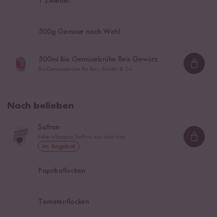
1
Zwiebel
500
g Gemüse nach Wahl
500
ml Bio Gemüsebrühe Reis Gewürz
Loadi
Bio-Gemüsebrühe für Reis, Risotto & Co.
Nach belieben
Safran
Edler »Sargol« Saffron aus dem Iran
Loadi
im Angebot
Paprikaflocken
Tomatenflocken