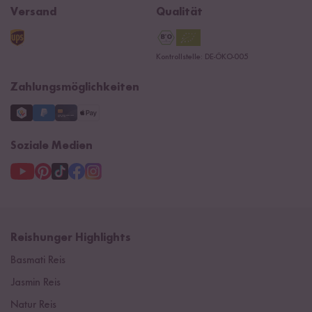
Widerrufsrecht
B2B
Navacopah
Versand
Qualität
Kontaktformular
AGB
Reishunger Gutscheine
Datenschutzerklärung
Ersatzteile
Kontrollstelle: DE-ÖKO-005
Impressum
Zahlungsmöglichkeiten
Soziale Medien
Reishunger Highlights
Basmati Reis
Jasmin Reis
Natur Reis