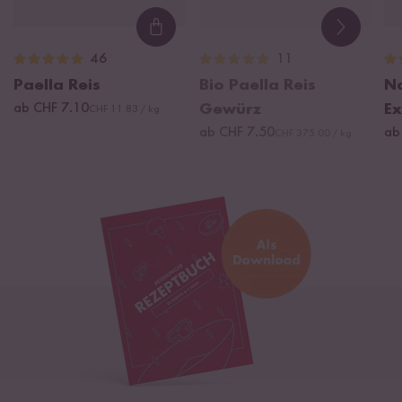
Loading...
46
11
Paella Reis
Bio Paella Reis
Na
ab CHF 7.10
Gewürz
Ex
CHF 11.83 / kg
ab CHF 7.50
ab
CHF 375.00 / kg