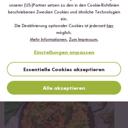
unserer (US-)Partner setzen zu den in den Cookie-Richtlinien
beschriebenen Zwecken Cookies und ähnliche Technologien
ein.
Die Deaktivierung optionaler Cookies ist jederzeit
hier
möglich.
Mehr Informationen.
Zum Impressum.
Einstellungen anpassen
Vegan
60 min
Essentielle Cookies akzeptieren
Vegane Paella mit Erbsenschnetzeln
Alle akzeptieren