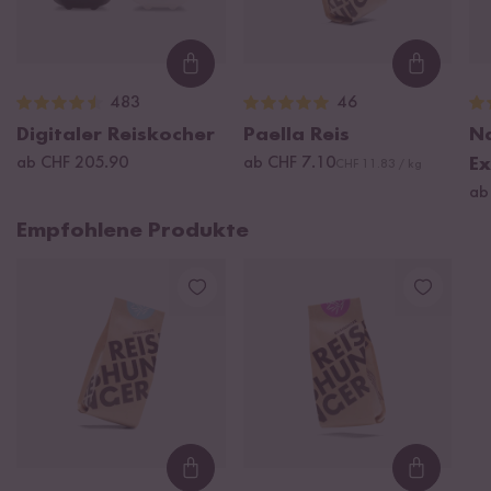
Loading...
Loading
483
46
Digitaler Reiskocher
Paella Reis
Na
ab CHF 205.90
ab CHF 7.10
Ex
CHF 11.83 / kg
ab
Empfohlene Produkte
Loading...
Loading