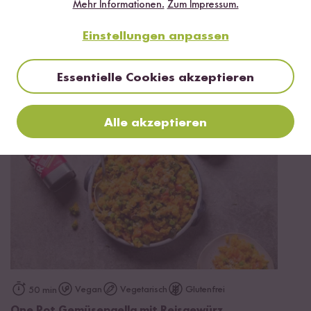
Mehr Informationen.
Zum Impressum.
Einstellungen anpassen
Vegan
Vegetarisch
30 min
Vegane Paella mit Tofu
Essentielle Cookies akzeptieren
Alle akzeptieren
Vegan
Vegetarisch
Glutenfrei
50 min