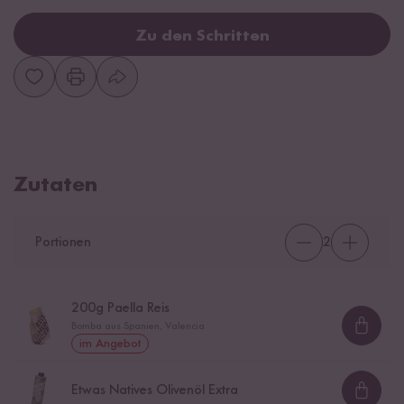
Zu den Schritten
Zutaten
Portionen
2
200
g Paella Reis
Bomba aus Spanien, Valencia
Loadi
im Angebot
Etwas Natives Olivenöl Extra
Loadi