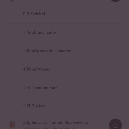
0,5
Zwiebel
1
Knoblauchzehe
100
ml passierte Tomaten
400
ml Wasser
1
EL Tomatenmark
1
TL Zucker
50
g Bio Juicy Tomato Reis Gewürz
Loadi
Bio-Gewürzmischung für Tomatenreis