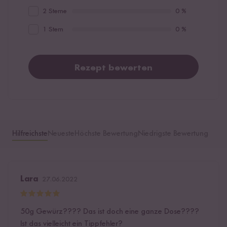
2 Sterne
0 %
1 Stern
0 %
Rezept bewerten
Hilfreichste
Neueste
Höchste Bewertung
Niedrigste Bewertung
Lara
27.06.2022
50g Gewürz???? Das ist doch eine ganze Dose????
Ist das vielleicht ein Tippfehler?