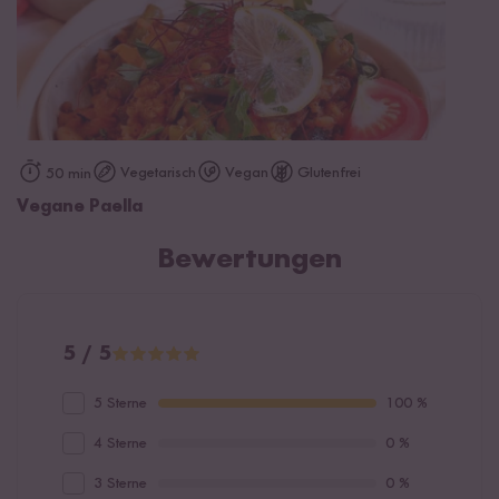
Vegetarisch
Vegan
Glutenfrei
50 min
Vegane Paella
Bewertungen
5 / 5
5 Sterne
100 %
4 Sterne
0 %
3 Sterne
0 %