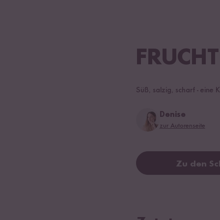
FRUCHT
Süß, salzig, scharf - ein
Denise
zur Autorenseite
Zu den Sc