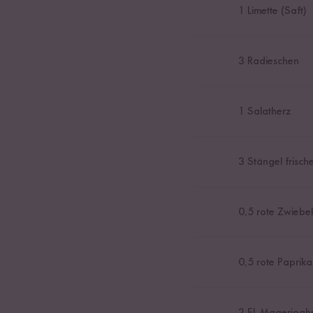
1
Limette (Saft)
3
Radieschen
1
Salatherz
3
Stängel frisch
0,5
rote Zwiebel
0,5
rote Paprika
2
EL Magerjoghu