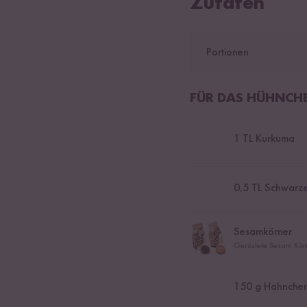
Zutaten
Portionen
FÜR DAS HÜHNCH
1
TL Kurkuma
0,5
TL Schwarze
Sesamkörner
Geröstete Sesam Körn
150
g Hähnchen