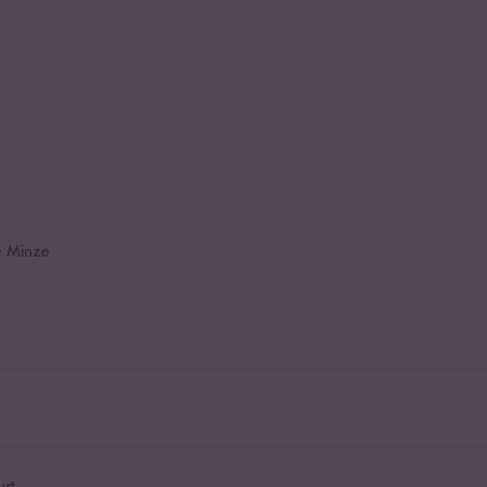
e Minze
rt