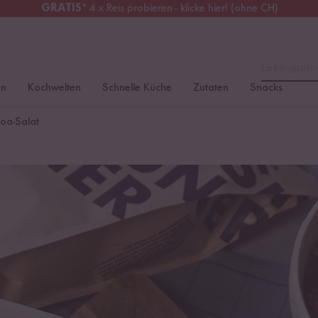
GRATIS
* 4 x Reis probieren - klicke hier! (ohne CH)
chweiz
Alle Zölle & Steuern
inklusive
Lieblingspro
en
Kochwelten
Schnelle Küche
Zutaten
Snacks
noa-Salat