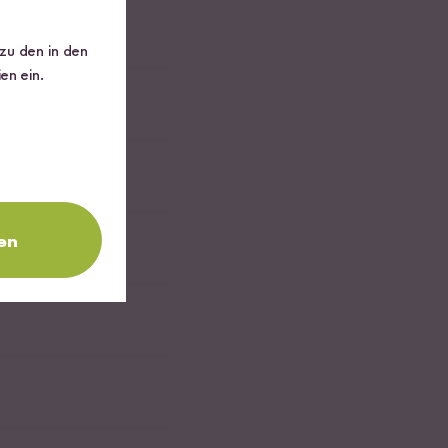
 zu den in den
en ein.
en