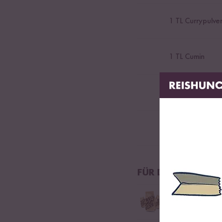
1
TL Currypulve
1
TL Cumin
0,5
TL Salz
0,5
TL Kardam
FÜR DEN SALAT
50
g Weiße Bio 
Weiße Bio-Quinoa aus