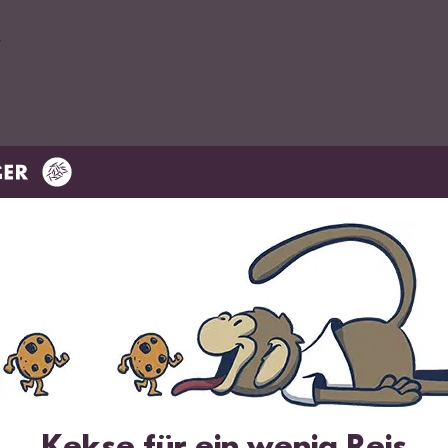
r
om
Quinoa
im Angebot
 Bolivien
Kekse für ein wenig Reis