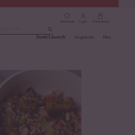
(4.76)
Trusted Shops
Merkliste
Login
Warenkorb
dukt finden ...
Sumi Launch
Angebote
Neu