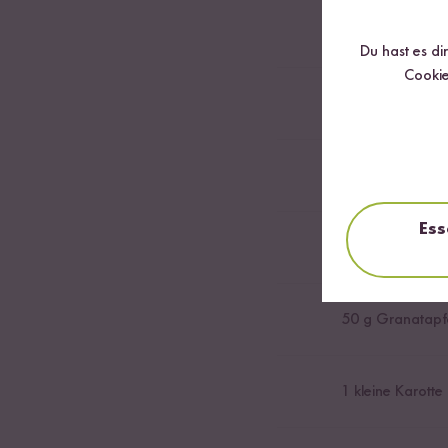
Schwarzer Kamp
Du hast es di
Cookie
1
TL Bio Sambal
50
g Tomaten
Ess
0,5
Apfel (z.B. P
50
g Granatapf
1
kleine Karotte