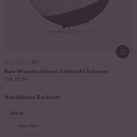
Loadi
557
Reis Waschschüssel Edelstahl Schwarz
¹
CHF 25.50
Verhältnis-Rechner
Sorte