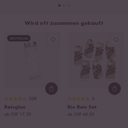
Wird oft zusammen gekauft
BESTSELLER
Loading...
Loadi
208
6
Reisglas
Bio Reis Set
ab CHF 17.50
ab CHF 48.50