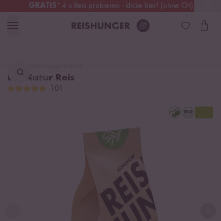
GRATIS
* 4 x Reis probieren - klicke hier! (ohne CH)
Schweiz
Alle Zölle & Steuern
inklusive
Lieblingsprodukt
Bio Natur Reis
finden ...
101