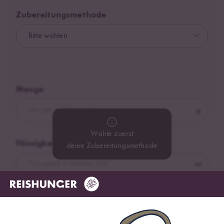
Zubereitungsmethode
Menge
g
Wähle zuerst
Flüssigkeit
deine Zubereitungsmethode
ml