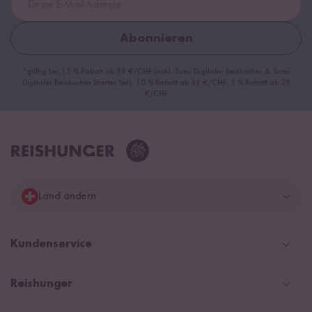
Abonnieren
*gültig bei 15 % Rabatt ab 99 €/CHF (exkl. Sumi Digitaler Reiskocher & Sumi
Digitaler Reiskocher Starter Set), 10 % Rabatt ab 69 €/CHF, 5 % Rabatt ab 29
€/CHF
Land ändern
Deutschland
Kundenservice
Schweiz
Help Center & FAQ
Reishunger
Österreich
Versandinformationen