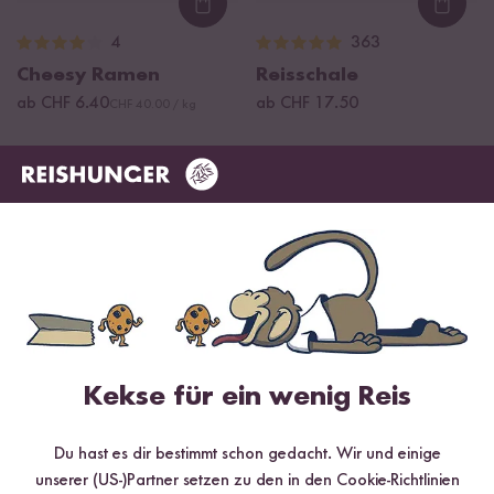
Loading...
Loadi
4
363
Cheesy Ramen
Reisschale
ab CHF 6.40
ab CHF 17.50
CHF 40.00 / kg
Das sagen unsere Kund:innen
6 Bewertungen
7 Fragen
Kekse für ein wenig Reis
4.17 / 5
Du hast es dir bestimmt schon gedacht. Wir und einige
unserer (US-)Partner setzen zu den in den Cookie-Richtlinien
Infos zur Echtheit der Bewertungen