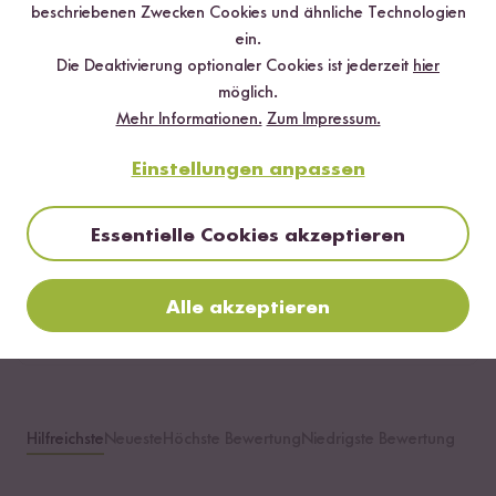
beschriebenen Zwecken Cookies und ähnliche Technologien
ein.
5 Sterne
50 %
Die Deaktivierung optionaler Cookies ist jederzeit
hier
4 Sterne
16.7 %
möglich.
Mehr Informationen.
Zum Impressum.
3 Sterne
33.3 %
Einstellungen anpassen
2 Sterne
0 %
1 Stern
0 %
Essentielle Cookies akzeptieren
Bewerte dieses Produkt
Alle akzeptieren
Hilfreichste
Neueste
Höchste Bewertung
Niedrigste Bewertung