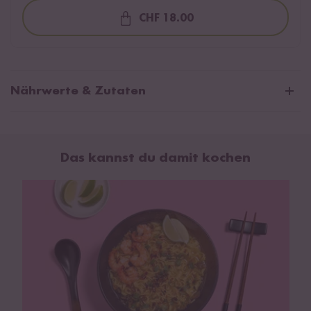
CHF 18.00
Loading...
Nährwerte & Zutaten
Durchschnittliche Nährwerte pro 100 g:
Brennwert
1557 kJ / 372 kcal
Das kannst du damit kochen
Fett
5,7 g
davon gesättigte Fettsäuren
4,4 g
Kohlenhydrate
67 g
davon Zucker
6,1 g
Eiweiß
11 g
Salz
3,3 g
Mie Nudeln (
Weizenmehl
, Salz, Stabilisator: