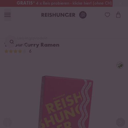
GRATIS
* 4 x Reis probieren - klicke hier! (ohne CH)
Schweiz
Alle Zölle & Steuern
inklusive
Lieblingsprodukt
Yellow Curry Ramen
finden ...
6