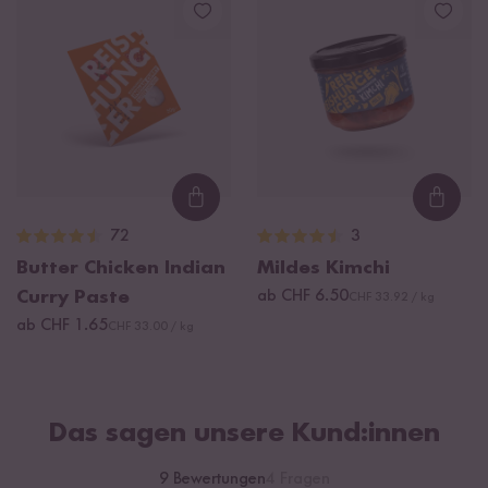
Loading...
Loadi
72
3
Butter Chicken Indian
Mildes Kimchi
Curry Paste
ab CHF 6.50
CHF 33.92 / kg
ab CHF 1.65
CHF 33.00 / kg
Das sagen unsere Kund:innen
9 Bewertungen
4 Fragen