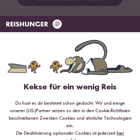
Hilfreichste
Neueste
Höchste Bewertung
Niedrigste Bewertung
Verifizierter Kauf
Christiane
03.02.2026
Kekse für ein wenig Reis
Gut zum mal durchprobieren und Prioritäten setzen.
Was sehr schwer ist - jeder Reis schmeckt gut.
Du hast es dir bestimmt schon gedacht. Wir und einige
0
Personen fanden diese Antwort hilfreich
unserer (US-)Partner setzen zu den in den Cookie-Richtlinien
beschriebenen Zwecken Cookies und ähnliche Technologien
Melden
ein.
Die Deaktivierung optionaler Cookies ist jederzeit
hier