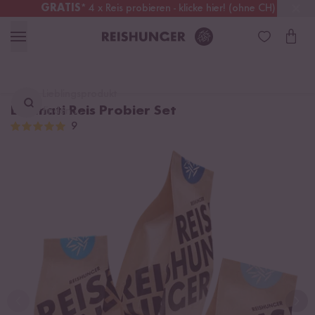
GRATIS
* 4 x Reis probieren - klicke hier! (ohne CH)
Schweiz
Alle Zölle & Steuern
inklusive
Lieblingsprodukt
Basmati Reis Probier Set
finden ...
9