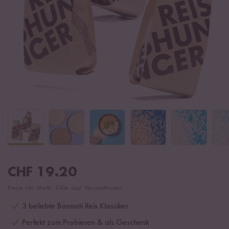
CHF
19.20
Preise inkl. MwSt., Zölle, zzgl. Versandkosten
3 beliebte Basmati Reis Klassiker
Perfekt zum Probieren & als Geschenk