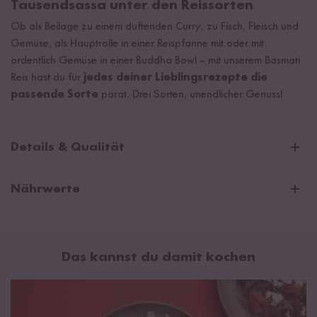
Tausendsassa unter den Reissorten
Ob als Beilage zu einem duftenden Curry, zu Fisch, Fleisch und
Gemüse, als Hauptrolle in einer Reispfanne mit oder mit
ordentlich Gemüse in einer Buddha Bowl – mit unserem Basmati
Reis hast du für
jedes deiner Lieblingsrezepte die
passende Sorte
parat. Drei Sorten, unendlicher Genuss!
Details & Qualität
Basmati Reis Probier Set Inhalt
Nährwerte
600 g Bio Basmati Reis*
600 g Basmati Reis Pusa
Basmati Reis Pusa
600 g Vollkorn Bio Basmati Reis*
Das kannst du damit kochen
Durchschnittliche Nährwerte pro 100g:
*Reisprodukte aus biologischem Anbau mit der Kontrollnummer
Brennwert
1526 kJ / 360 kcal
DE-ÖKO-005
Fett
0,5 g