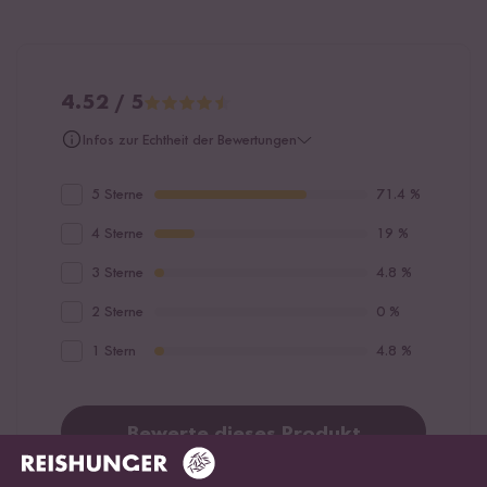
Gewürze*, Paprika-Aroma*,
Butter
-Aroma*, Zwiebel-Aroma*)
10 %, Sonnenblumenöl*. Salz.
*aus kontrolliert biologischem
Anbau mit der Kontrollnummer HR-EKO-04.
Bio Reis Chips Salt:
97% Vollkornreis*, Salz.
*aus kontrolliert
4.52 / 5
biologischem Anbau mit der Kontrollnummer HR-EKO-04.
Infos zur Echtheit der Bewertungen
Bio Reis Chips Rosemary:
91% Vollkornreis*, 6%
mediterrane Gewürze* (Rosmarin, Oregano), Salz. *aus
5 Sterne
71.4 %
kontrolliert biologischem Anbau mit der Kontrollnummer HR-EKO-
04.
4 Sterne
19 %
3 Sterne
4.8 %
2 Sterne
0 %
1 Stern
4.8 %
Bewerte dieses Produkt