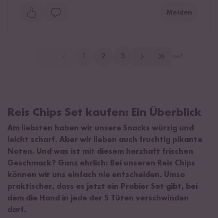
Melden
1
2
3
von
7
Reis Chips Set kaufen: Ein Überblick
Am liebsten haben wir unsere Snacks würzig und
leicht scharf. Aber wir lieben auch fruchtig pikante
Noten. Und was ist mit diesem herzhaft frischen
Geschmack? Ganz ehrlich: Bei unseren Reis Chips
können wir uns einfach nie entscheiden. Umso
praktischer, dass es jetzt ein Probier Set gibt, bei
dem die Hand in jede der 5 Tüten verschwinden
darf.