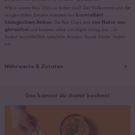
Wieso unsere Reis Chips so lecker sind? Der Vollkornreis und die
ausgewählten Zutaten stammen aus
kontrolliert
biologischem Anbau
. Die Reis Chips sind
von Natur aus
glutenfrei
und kommen ohne unnötigen Unfug aus – du
findest ausschließlich natürliche Aromen. Runde Sache, finden
wir.
Nährwerte & Zutaten
Bio Reis Chips Green Curry
Das kannst du damit kochen!
Durchschnittliche Nährwerte pro 100g:
Brennwert
1686 kJ / 399 kcal
Fett
6,6 g
davon gesättigte Fettsäuren
1,1 g