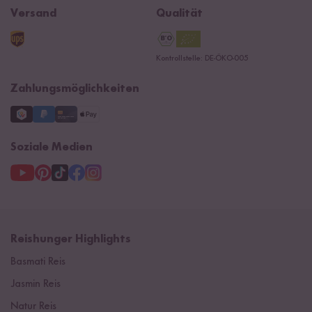
Widerrufsrecht
B2B
Navacopah
Versand
Qualität
Kontaktformular
AGB
Reishunger Gutscheine
Datenschutzerklärung
Ersatzteile
Kontrollstelle: DE-ÖKO-005
Impressum
Zahlungsmöglichkeiten
Soziale Medien
Reishunger Highlights
Basmati Reis
Jasmin Reis
Natur Reis