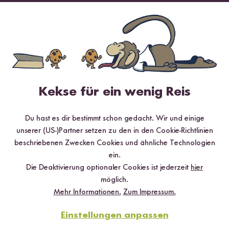
Hilfreichste
Neueste
Höchste Bewertung
Niedrigste Bewertung
Verifizierter Kauf
Frank Nägel
03.05.2024
Kekse für ein wenig Reis
Du hast es dir bestimmt schon gedacht. Wir und einige
Eine ernstzunehmende Alternative zu Kartoffelchips. Und
unserer (US-)Partner setzen zu den in den Cookie-Richtlinien
auch Erbse, Soja und tralala haben gegenüber REIS Reis
beschriebenen Zwecken Cookies und ähnliche Technologien
keine Chance. Arbeitet noch ein bisschen an der
ein.
Gewürzmischungsmühle und ihr bekommt den 5ten
Die Deaktivierung optionaler Cookies ist jederzeit
hier
Stern⭐️
möglich.
4
Personen fanden diese Antwort hilfreich
Mehr Informationen.
Zum Impressum.
Melden
Einstellungen anpassen