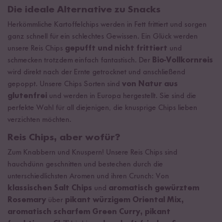
Die ideale Alternative zu Snacks
Herkömmliche Kartoffelchips werden in Fett frittiert und sorgen
ganz schnell für ein schlechtes Gewissen. Ein Glück werden
unsere Reis Chips
gepufft und nicht frittiert
und
schmecken trotzdem einfach fantastisch. Der
Bio-Vollkornreis
wird direkt nach der Ernte getrocknet und anschließend
gepoppt. Unsere Chips Sorten sind
von Natur aus
glutenfrei
und werden in Europa hergestellt. Sie sind die
perfekte Wahl für all diejenigen, die knusprige Chips lieben
verzichten möchten.
Reis Chips, aber wofür?
Zum Knabbern und Knuspern! Unsere Reis Chips sind
hauchdünn geschnitten und bestechen durch die
unterschiedlichsten Aromen und ihren Crunch: Von
klassischen Salt Chips
und
aromatisch gewürztem
Rosemary
über
pikant würzigem Oriental Mix,
aromatisch scharfem Green Curry, pikant