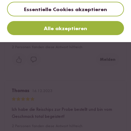
Essentielle Cookies akzeptieren
Pauki
26.12.2023
Alle akzeptieren
Schön knusprig und lecker gewürzt
2
Personen fanden diese Antwort hilfreich
Melden
Thomas
16.12.2023
Ich habe die Reischips zur Probe bestellt und bin vom
Geschmack total begeistert!
2
Personen fanden diese Antwort hilfreich