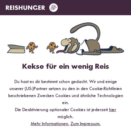
Das sagen unsere Kund:innen
8 Bewertungen
3 Fragen
Kekse für ein wenig Reis
4.63 / 5
Du hast es dir bestimmt schon gedacht. Wir und einige
Infos zur Echtheit der Bewertungen
unserer (US-)Partner setzen zu den in den Cookie-Richtlinien
beschriebenen Zwecken Cookies und ähnliche Technologien
5 Sterne
75 %
ein.
Die Deaktivierung optionaler Cookies ist jederzeit
hier
4 Sterne
12.5 %
möglich.
3 Sterne
12.5 %
Mehr Informationen.
Zum Impressum.