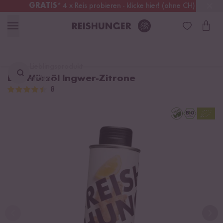
GRATIS
* 4 x Reis probieren - klicke hier! (ohne CH)
Schweiz
Alle Zölle & Steuern
inklusive
Lieblingsprodukt
Bio Würzöl Ingwer-Zitrone
finden ...
8