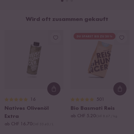
Wird oft zusammen gekauft
DU SPARST BIS ZU 20 %
Loading...
Loadi
16
501
Natives Olivenöl
Bio Basmati Reis
Extra
ab CHF 5.20
CHF 8.67 / kg
ab CHF 16.70
CHF 33.40 / L