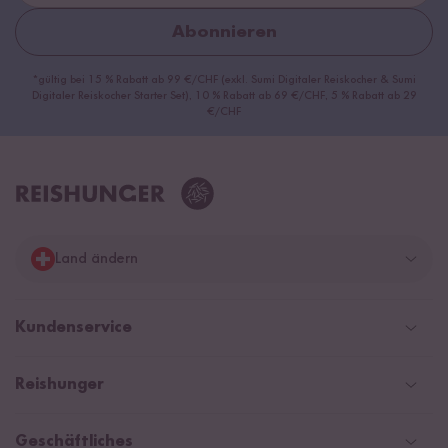
Abonnieren
*gültig bei 15 % Rabatt ab 99 €/CHF (exkl. Sumi Digitaler Reiskocher & Sumi
Digitaler Reiskocher Starter Set), 10 % Rabatt ab 69 €/CHF, 5 % Rabatt ab 29
€/CHF
Land ändern
Deutschland
Kundenservice
Schweiz
Help Center & FAQ
Reishunger
Österreich
Versandinformationen
Newsletter
Zahlarten
Niederlande
Geschäftliches