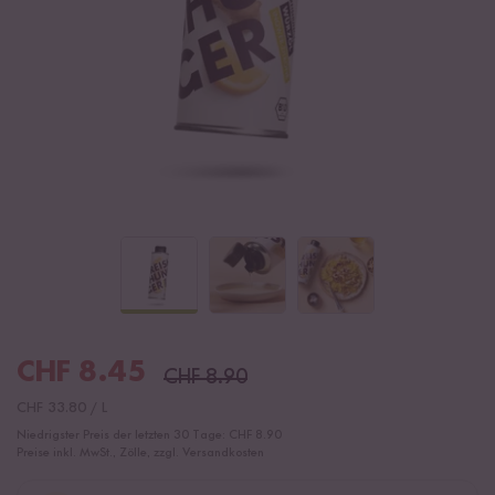
CHF
8.45
CHF
8.90
CHF
33.80
/
L
Niedrigster Preis der letzten 30 Tage:
CHF 8.90
Preise inkl. MwSt., Zölle, zzgl. Versandkosten