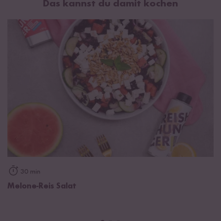
Das kannst du damit kochen
Fett
92 g
davon gesättigte Fettsäuren
7,1 g
Kohlenhydrate
0 g
davon Zucker
0 g
Eiweiß
0 g
Salz
0 g
Rapsöl*, natürliches Zitronenöl, Ingwerextrakt. *aus kontrolliert
biologischem Anbau mit der Kontrollnummer DE-ÖKO-003.
Hinweis: Vor Wärme und Licht geschützt aufbewahren. Nach
dem Öffnen wieder gut verschließen und alsbald verbrauchen.
30 min
Melone-Reis Salat