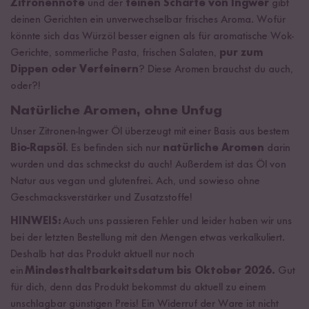
Zitronennote
und der
feinen Schärfe von Ingwer
gibt
deinen Gerichten ein unverwechselbar frisches Aroma. Wofür
könnte sich das Würzöl besser eignen als für aromatische Wok-
Gerichte, sommerliche Pasta, frischen Salaten,
pur zum
Dippen oder Verfeinern
? Diese Aromen brauchst du auch,
oder?!
Natürliche Aromen, ohne Unfug
Unser Zitronen-Ingwer Öl überzeugt mit einer Basis aus bestem
Bio-Rapsöl
. Es befinden sich nur
natürliche Aromen
darin
wurden und das schmeckst du auch! Außerdem ist das Öl von
Natur aus vegan und glutenfrei. Ach, und sowieso ohne
Geschmacksverstärker und Zusatzstoffe!
HINWEIS:
Auch uns passieren Fehler und leider haben wir uns
bei der letzten Bestellung mit den Mengen etwas verkalkuliert.
Deshalb hat das Produkt aktuell nur noch
ein
Mindesthaltbarkeitsdatum bis Oktober 2026.
Gut
für dich, denn das Produkt bekommst du aktuell zu einem
unschlagbar günstigen Preis! Ein Widerruf der Ware ist nicht