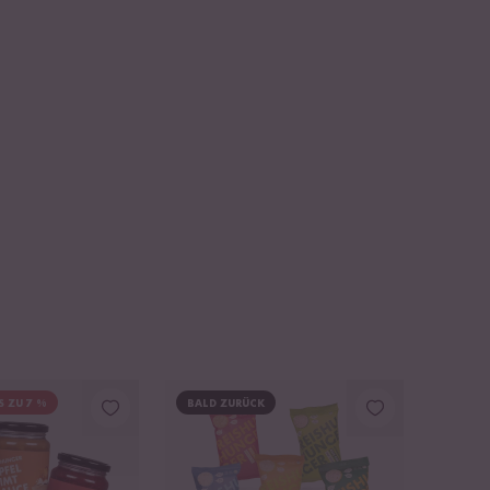
S ZU 7 %
BALD ZURÜCK