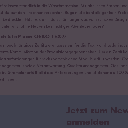
 selbstverständlich in die Waschmaschine. Mit ähnlichen Farben und b
est du auf den Trockner verzichten. Bügeln ist ebenfalls gar kein Prob
er bedruckten Fläche, damit du schön lange was vom schicken Design h
 unter uns, ohne Flecken kein richtiges Abenteuer, oder?
nach STeP von OEKO-TEX®
 unabhängiges Zertifizierungssystem für die Textil- und Lederindustri
rente Kommunikation der Produktionsgegebenheiten. Um ein Zertifikat
ndestanforderungen für sechs verschiedene Module erfüllt werden: C
anagement, soziale Verantwortung, Qualitätsmanagement, Gesundhe
Baby Strampler erfüllt all diese Anforderungen und ist daher als 100
ifiziert.
Jetzt zum New
anmelden