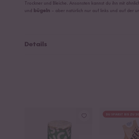
Trockner und Bleiche. Ansonsten kannst du ihn mit ähnli
und
bügeln
– aber natürlich nur auf links und auf der 
Details
Material: 100% Organic Cotton zertifiziert nach ST
Waschmaschinen geeignet bis 40 °C
Weiß mit Aufdruck in Aubergine-Ton
Größe 62
Made with ♥ in Pakistan.
DU SPARST BIS ZU 2