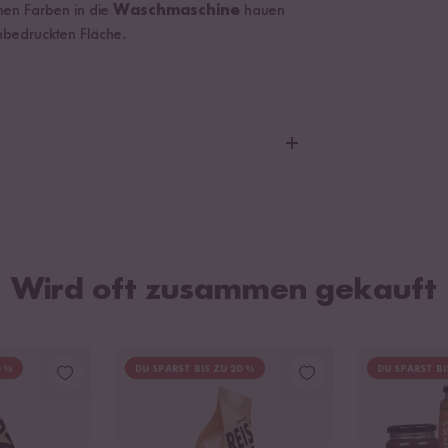
chen Farben in die
Waschmaschine
hauen
unbedruckten Fläche.
eP von OEKO-TEX®
Wird oft zusammen gekauft
0 %
DU SPARST BIS ZU 20 %
DU SPARST BI