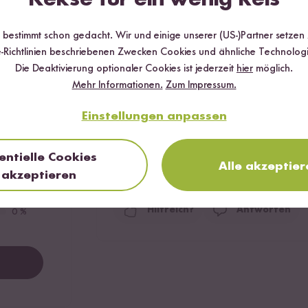
r bestimmt schon gedacht. Wir und einige unserer (US-)Partner setzen
Hilfreichste
Neueste
Höchs
-Richtlinien beschriebenen Zwecken Cookies und ähnliche Technologi
Die Deaktivierung optionaler Cookies ist jederzeit
hier
möglich.
Mehr Informationen.
Zum Impressum.
Lola
20.02.2023
0 %
Einstellungen anpassen
100 %
Für meinen Neffen gekauft, da beide Eltern
entielle Cookies
Geschenk super an. Ist leider nur nicht troc
0 %
Alle akzeptier
akzeptieren
0
Personen fanden diese Antwort hilfreich
0 %
Hilfreich?
Antworten
0 %