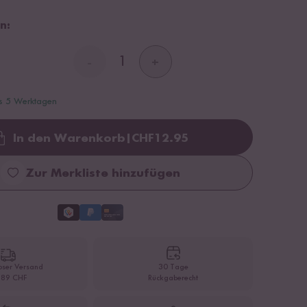
n:
-
+
is 5 Werktagen
In den Warenkorb
|
CHF
12.95
Loading...
Zur Merkliste hinzufügen
oser Versand
30 Tage
 89 CHF
Rückgaberecht