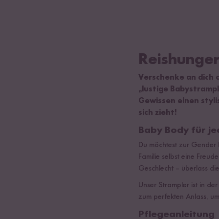
Reishunger
Verschenke an dich o
„lustige Babystramp
Gewissen einen styli
sich zieht!
Baby Body für j
Du möchtest zur Gender R
Familie selbst eine Freud
Geschlecht – überlass d
Unser Strampler ist in de
zum perfekten Anlass, um 
Pflegeanleitung