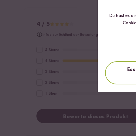
Du hast es di
Cookie
4 / 5
Infos zur Echtheit der Bewertungen
5 Sterne
4 Sterne
Ess
3 Sterne
2 Sterne
1 Stern
Bewerte dieses Produkt