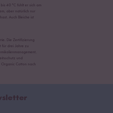
is 40 °C fühlt er sich am
lem, aber natürlich nur
ast. Auch Bleiche ist
e. Die Zertifizierung
 für drei Jahre zu
hemikalienmanagement,
itsschutz und
 % Organic Cotton nach
sletter