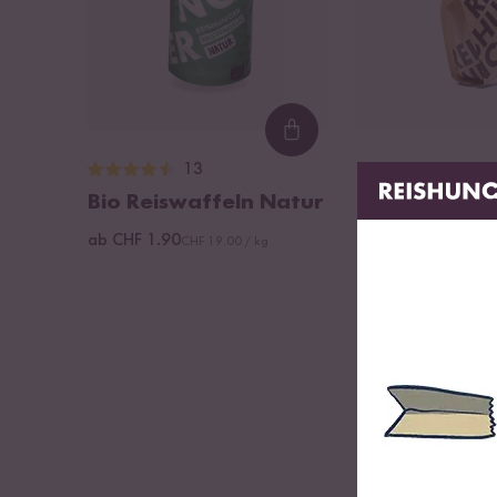
Loading...
13
38
Bio Reiswaffeln Natur
Bio Reisflock
ab CHF 1.90
ab CHF 6.20
CHF 19.00 / kg
CHF 17.