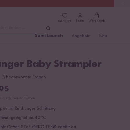
(4.76)
Trusted Shops
Merkliste
Login
Warenkorb
dukt finden ...
Sumi Launch
Angebote
Neu
unger Baby Strampler
3 beantwortete Fragen
95
ölle, zzgl. Versandkosten
ler mit Reishunger Schriftzug
inengeeignet bis 40 °C
ic Cotton STeP OEKO-TEX® zertifiziert