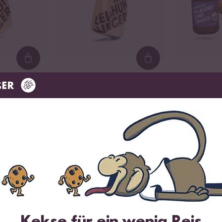
Loading...
Loading...
176
en
Bio Milch Reis
Süße Bio
Probier S
ab CHF 6.80
71 / kg
CHF 11.33 / kg
ab CHF 12.9
Das sagen unsere Kund:innen
1 Bewertung
3 Fragen
Kekse für ein wenig Reis