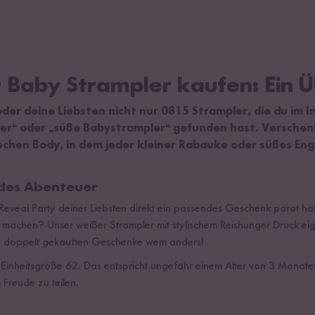
 Baby Strampler kaufen: Ein Ü
der deine Liebsten nicht nur 0815 Strampler, die du im I
ler“ oder „süße Babystrampler“ gefunden hast. Verschen
schen Body, in dem jeder kleiner Rabauke oder süßes Enge
edes Abenteuer
eveal Party deiner Liebsten direkt ein passendes Geschenk parat ha
e machen? Unser weißer Strampler mit stylischem Reishunger Druck eign
ie doppelt gekauften Geschenke wem anders!
r Einheitsgröße 62. Das entspricht ungefähr einem Alter von 3 Monat
Freude zu teilen.