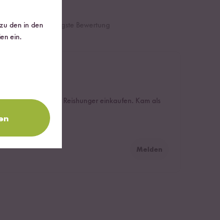
 zu den in den
te Bewertung
Niedrigste Bewertung
en ein.
teile regelmäßig bei Reishunger einkaufen. Kam als
knergeeignet
en
Melden