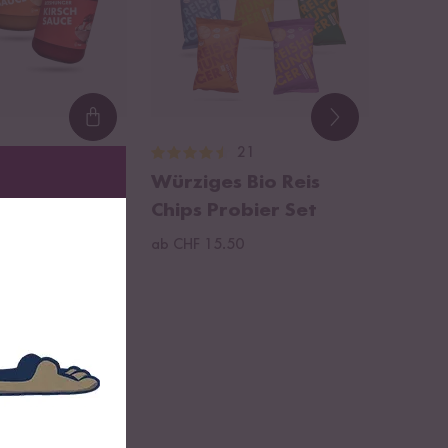
Loading...
23
21
 Saucen
Würziges Bio Reis
et
Chips Probier Set
5
ab CHF 15.50