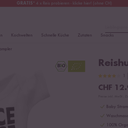
GRATIS
* 4 x Reis probieren - klicke hier! (ohne CH)
chweiz
Alle Zölle & Steuern
inklusive
Lieblingspro
en
Kochwelten
Schnelle Küche
Zutaten
Snacks
ampler
Reish
1
CHF
12.
Preise inkl. MwSt., Z
Baby Stramp
Waschmasch
100% Organ