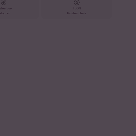
stenlose
100%
etouren
Käuferschutz