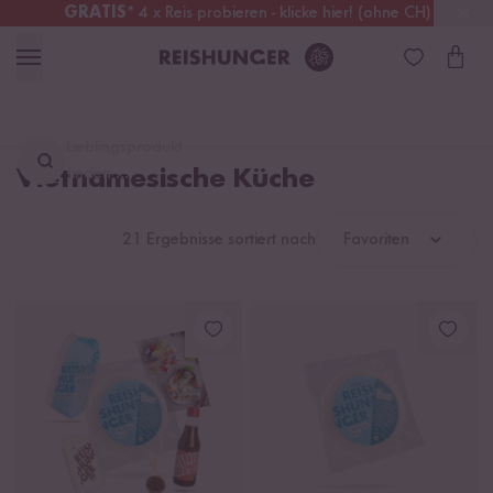
GRATIS
* 4 x Reis probieren - klicke hier! (ohne CH)
Schweiz
Alle Zölle & Steuern
inklusive
Lieblingsprodukt
Vietnamesische Küche
finden ...
21 Ergebnisse sortiert nach
Favoriten