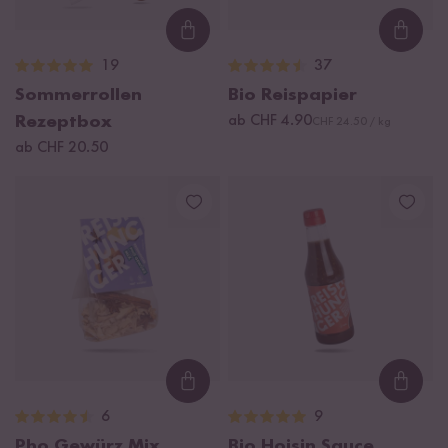
Loading...
Loadi
19
37
Sommerrollen
Bio Reispapier
Rezeptbox
ab CHF 4.90
CHF 24.50 / kg
ab CHF 20.50
Loading...
Loadi
6
9
Pho Gewürz Mix
Bio Hoisin Sauce