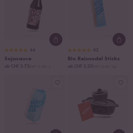
Loading...
Loadi
44
62
Sojasauce
Bio Reisnudel Sticks
ab CHF 3.75
ab CHF 3.20
CHF 15.00 / L
CHF 16.00 / kg