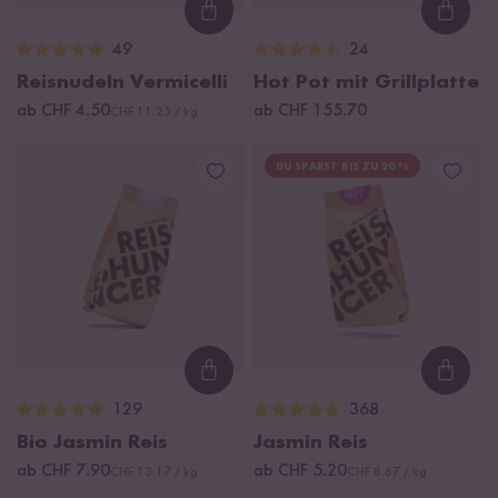
Loading...
Loadi
49
24
Reisnudeln Vermicelli
Hot Pot mit Grillplatte
ab CHF 4.50
ab CHF 155.70
CHF 11.25 / kg
DU SPARST BIS ZU 20 %
Loading...
Loadi
129
368
Bio Jasmin Reis
Jasmin Reis
ab CHF 7.90
ab CHF 5.20
CHF 13.17 / kg
CHF 8.67 / kg