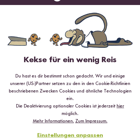
Loading...
Loadi
9
8
Beschichteter
Beschichteter
Edelstahl Wok 32 cm
Edelstahl Wok 28 cm
Kekse für ein wenig Reis
ab CHF 108.30
ab CHF 96.35
Du hast es dir bestimmt schon gedacht. Wir und einige
HIGH PROTEIN
HIGH PROTEIN
unserer (US-)Partner setzen zu den in den Cookie-Richtlinien
beschriebenen Zwecken Cookies und ähnliche Technologien
ein.
Die Deaktivierung optionaler Cookies ist jederzeit
hier
möglich.
Mehr Informationen.
Zum Impressum.
Einstellungen anpassen
Loading...
Loadi