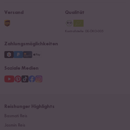
Affiliate
Jobs
Reishunger Magazin
Widerrufsrecht
B2B
Navacopah
Versand
Qualität
Kontaktformular
AGB
Reishunger Gutscheine
Datenschutzerklärung
Ersatzteile
Kontrollstelle: DE-ÖKO-005
Impressum
Zahlungsmöglichkeiten
Soziale Medien
Reishunger Highlights
Basmati Reis
Jasmin Reis