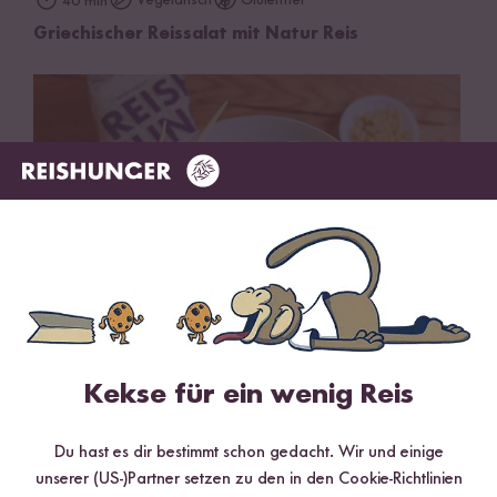
Vegetarisch
Glutenfrei
40 min
Griechischer Reissalat mit Natur Reis
Kekse für ein wenig Reis
Vegan
Vegetarisch
30 min
Scharfer Thai Mango Salat mit Reisnudel Sticks
Du hast es dir bestimmt schon gedacht. Wir und einige
unserer (US-)Partner setzen zu den in den Cookie-Richtlinien