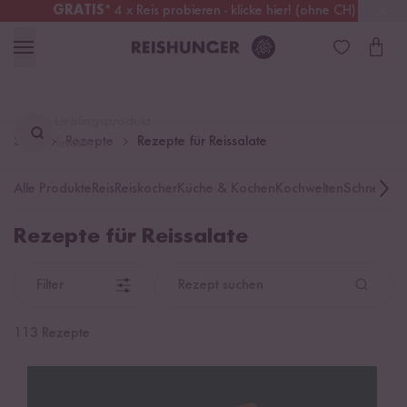
GRATIS
* 4 x Reis probieren - klicke hier! (ohne CH)
Österreich
Kostenloser Versand
ab 49 €
Lieblingsprodukt
Start
Rezepte
Rezepte für Reissalate
finden ...
Alle Produkte
Reis
Reiskocher
Küche & Kochen
Kochwelten
Schnelle K
Rezepte für Reissalate
Filter
Rezept suchen
113 Rezepte