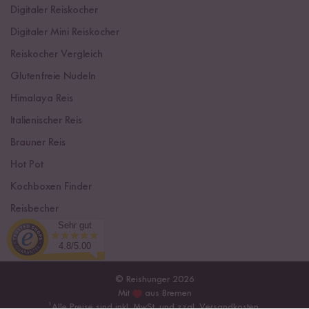
Digitaler Reiskocher
Digitaler Mini Reiskocher
Reiskocher Vergleich
Glutenfreie Nudeln
Himalaya Reis
Italienischer Reis
Brauner Reis
Hot Pot
Kochboxen Finder
Reisbecher
Sehr gut
Sushi Einsteiger Box
4.8/5.00
© Reishunger 2026
Mit
aus Bremen
¹
Alle Preise sind inkl. MwSt. und zzgl.
Versandkosten
.