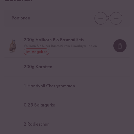
Portionen
2
200
g Vollkorn Bio Basmati Reis
Vollkorn Bio-Super Basmati vom Himalaya, Indien
Loadi
im Angebot
200
g Karotten
1
Handvoll Cherrytomaten
0,25
Salatgurke
2
Radieschen