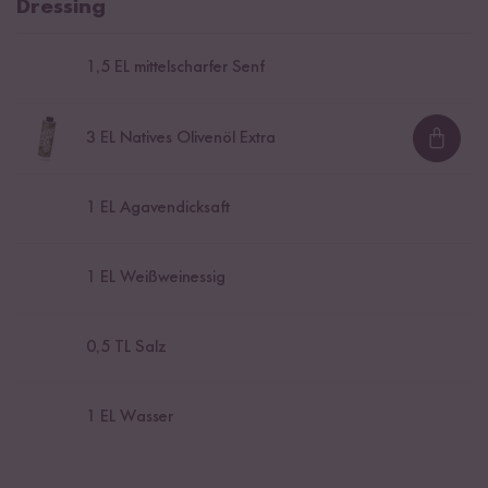
Dressing
1,5
EL mittelscharfer Senf
3
EL Natives Olivenöl Extra
Loadi
1
EL Agavendicksaft
1
EL Weißweinessig
0,5
TL Salz
1
EL Wasser