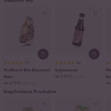
Gekocht mit
Loading...
Loading
71
44
Vollkorn Bio Basmati
Sojasauce
Na
Reis
ab 2,99 €
Ex
11,96 € / L
ab 4,79 €
ab
7,98 € / kg
Empfohlene Produkte