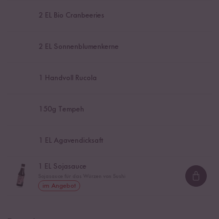
2
EL Bio Cranbeeries
2
EL Sonnenblumenkerne
1
Handvoll Rucola
150
g Tempeh
1
EL Agavendicksaft
1
EL Sojasauce
Sojasauce für das Würzen von Sushi
Loadi
im Angebot