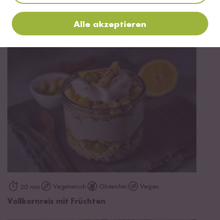
Mehr Rezepte mit Vollkorn Bio Basmati
Alle akzeptieren
Reis
Vegetarisch
Glutenfrei
Vegan
20 min
Vollkornreis mit Früchten