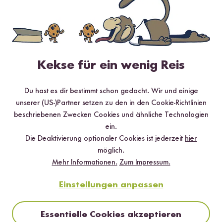
Kekse für ein wenig Reis
Digitales Rezeptbuch per E-Mail
✔️ 25 leckere Rezepte aus unseren bunten Kochwelten
Du hast es dir bestimmt schon gedacht. Wir und einige
✔️ Von Sushi über Curry bis hin zu Desserts
unserer (US-)Partner setzen zu den in den Cookie-Richtlinien
✔️ Inklusive Tipps & Tricks für die Zubereitung
beschriebenen Zwecken Cookies und ähnliche Technologien
ein.
Die Deaktivierung optionaler Cookies ist jederzeit
hier
möglich.
Mehr Informationen.
Zum Impressum.
Jetzt sichern
Einstellungen anpassen
*Das Digitale Rezeptbuch wird dir nach vollständiger Anmeldung zum Newsletter
per E-Mail zugeschickt.
Essentielle Cookies akzeptieren