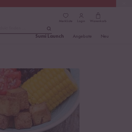
(4.8)
Trusted Shops
Merkliste
Login
Warenkorb
dukt finden ...
Sumi Launch
Angebote
Neu