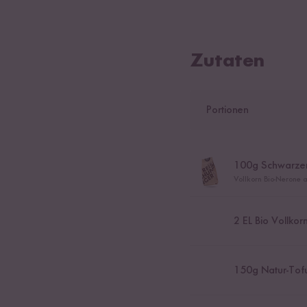
Zutaten
Portionen
100
g Schwarzer
Vollkorn Bio-Nerone a
2
EL Bio Vollkor
150
g Natur-Tof