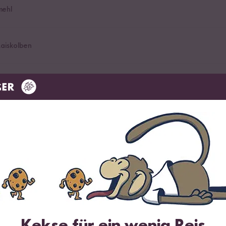
mehl
aiskolben
e nach Wahl
rzer Bio Reis
Kekse für ein wenig Reis