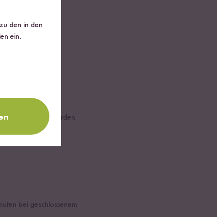
 zu den in den
en ein.
en
t ausgeschlossen werden
inuten bei geschlossenem