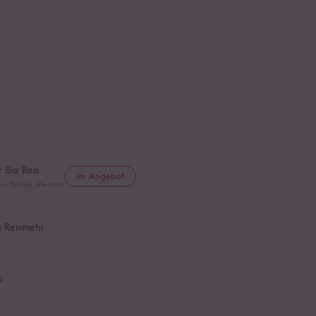
 Bio Reis
im Angebot
us Italien, Piemont
n Reismehl
u