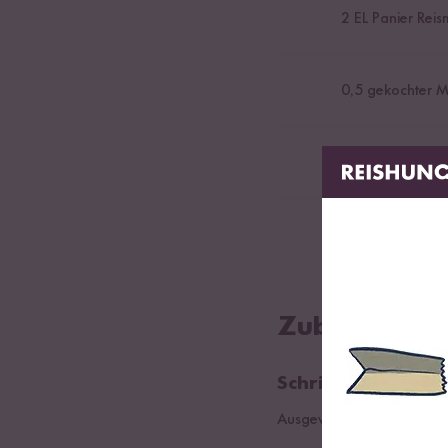
2
EL Panier Reis
0,5
gekochter M
0,5
Avocado
frisches Gemüs
Zubereitung
Schritt 01
Ausgewählte Sorte:
Schwa