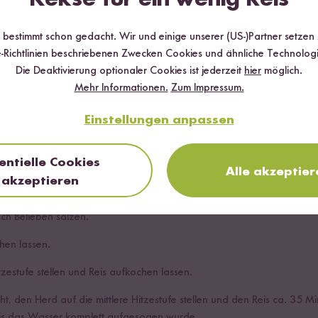
r bestimmt schon gedacht. Wir und einige unserer (US-)Partner setzen
-Richtlinien beschriebenen Zwecken Cookies und ähnliche Technologi
Die Deaktivierung optionaler Cookies ist jederzeit
hier
möglich.
Mehr Informationen.
Zum Impressum.
Einstellungen anpassen
chtopf:
geben.
entielle Cookies
Alle akzeptier
che Verunreinigungen zu entfernen, die bei einem Naturprodukt nich
akzeptieren
h Belieben salzen.
hen lassen.
zestufe stellen und Reis aufkochen lassen.
, den Herd auf die mittlere Hitzestufe stellen und den Reis ca. 35 M
bis das Wasser komplett aufgesogen wurde.