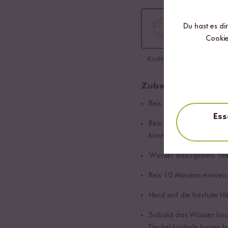
Du hast es di
Cookie
Kochtopf
Reiskocher
Zubereitung im Ko
Reis in einen Kochtopf 
Ess
Reis waschen, um mögli
können.
Wasser dazugeben. Nac
Reis 10 Minuten einweic
Herd auf die höchste Hit
Sobald das Wasser kocht
Deckel köcheln lassen 