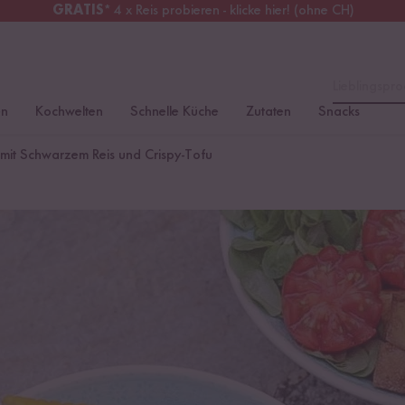
GRATIS
* 4 x Reis probieren - klicke hier! (ohne CH)
erreich
Kostenloser Versand
ab 49 €
Lieblingspro
en
Kochwelten
Schnelle Küche
Zutaten
Snacks
mit Schwarzem Reis und Crispy-Tofu