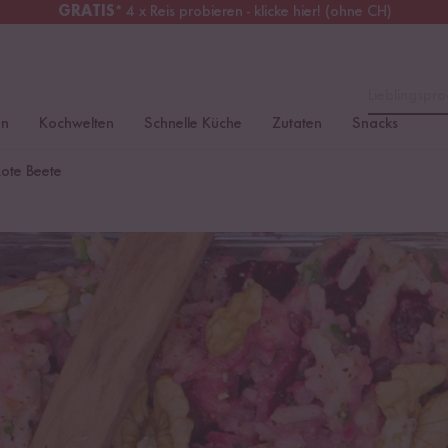
GRATIS
* 4 x Reis probieren - klicke hier! (ohne CH)
erreich
Kostenloser Versand
ab 49 €
Lieblingspro
en
Kochwelten
Schnelle Küche
Zutaten
Snacks
Rote Beete