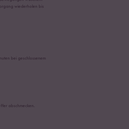
organg wiederholen bis
inuten bei geschlossenem
feffer abschmecken.