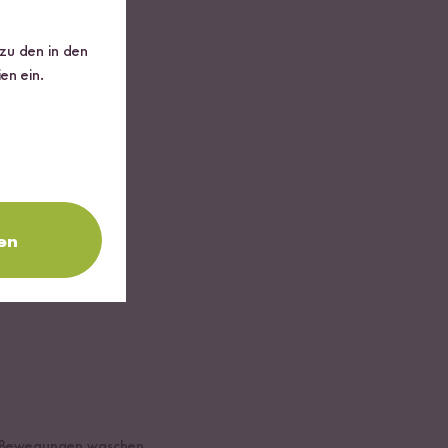
 zu den in den
en ein.
en
en Bewegungen waschen.