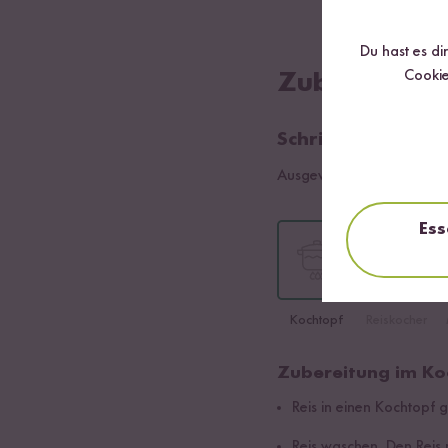
Du hast es di
Cookie
Zubereitung
Schritt 01
Ausgewählte Sorte:
Jasmin
Ess
Kochtopf
Reiskocher
Zubereitung im Ko
Reis in einen Kochtopf 
Reis waschen. Den Reis