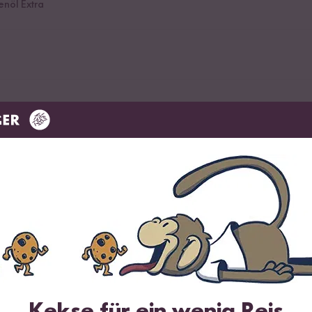
enöl Extra
r Kampot Pfeffer
tersilie
Kekse für ein wenig Reis