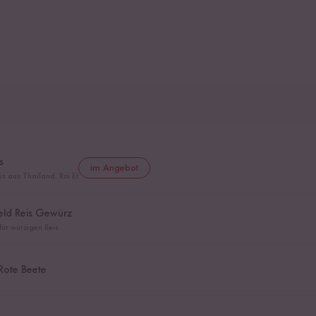
s
im Angebot
s aus Thailand, Roi Et
held Reis Gewürz
ür würzigen Reis
Rote Beete