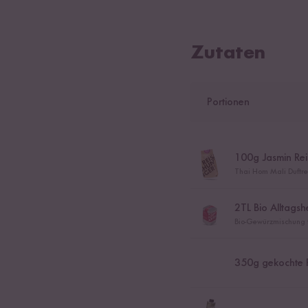
Zutaten
Portionen
100
g Jasmin Rei
Thai Hom Mali Duftrei
2
TL Bio Alltags
Bio-Gewürzmischung f
350
g gekochte 