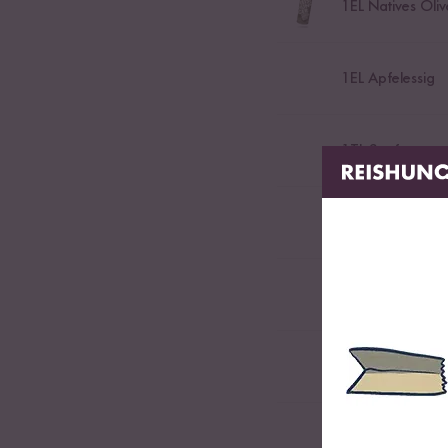
1
EL Natives Oliv
1
EL Apfelessig
1
TL Senf
25
g Walnüsse
Etwas Salz
Etwas Schwarze
Nach Belieben Pe