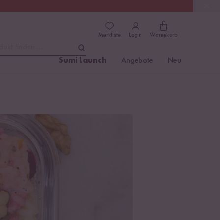
(4.8)
Trusted Shops
Merkliste
Login
Warenkorb
dukt finden ...
Sumi Launch
Angebote
Neu