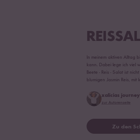
REISSAL
In meinem aktiven Alltag 
kann. Dabei lege ich viel
Beete - Reis - Salat ist ni
blumigen Jasmin Reis, mit 
xalicias journe
zur Autorenseite
Zu den Sc