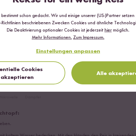
r bestimmt schon gedacht. Wir und einige unserer (US-)Partner setzen
-Richtlinien beschriebenen Zwecken Cookies und ähnliche Technologi
Die Deaktivierung optionaler Cookies ist jederzeit
hier
möglich.
Mehr Informationen.
Zum Impressum.
Einstellungen anpassen
 Reis
entielle Cookies
Alle akzeptier
akzeptieren
Mikrowelle
Dämpfer
chtopf:
geben.
 mit kaltem Wasser bedecken. Mit den Händen den Reis in kreisend