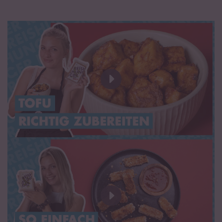
Fett
7,8 g
davon gesättigte Fettsäuren
1,3 g
Kohlenhydrate
0,7 g
davon Zucker
0,6 g
Eiweiß
13 g
Salz
0,51 g
Wasser,
Sojabohnen
*¹ (20 %), Sojasauce* (Wasser,
Sojabohnen
*, Salz), Salz, Karotten*, Petersilie*,
Gerinnungsmittel: Calciumsulfat, Buchenholzrauch. *aus
kontrolliert biologischem Anbau mit der Bio Kontrollnummer AT-
BIO-301.
¹Sojabohnen aus Österreich.
Proteinquelle:
Mindestens 12 % des gesamten Brennwerts (=
Energiegehalt) wird durch Eiweiß gedeckt.
High Protein:
Mindestens 20 % des gesamten Brennwerts (=
Energiegehalt) wird durch Eiweiß gedeckt.