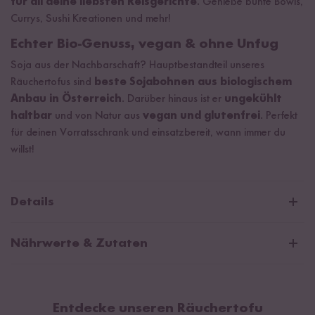
für all deine liebsten Reisgerichte
. Genieße bunte Bowls,
Currys, Sushi Kreationen und mehr!
Echter Bio-Genuss, vegan & ohne Unfug
Soja aus der Nachbarschaft? Hauptbestandteil unseres
Räuchertofus sind
beste Sojabohnen aus biologischem
Anbau in Österreich
. Darüber hinaus ist er
ungekühlt
haltbar
und von Natur aus
vegan und glutenfrei
. Perfekt
für deinen Vorratsschrank und einsatzbereit, wann immer du
willst!
Details
Beste Bio-Qualität aus Österreich
Nährwerte & Zutaten
Von Natur aus Vegan & glutenfrei
Durchschnittliche Nährwerte pro 100g:
Brennwert
531 kJ / 127 kcal
Entdecke unseren Räuchertofu