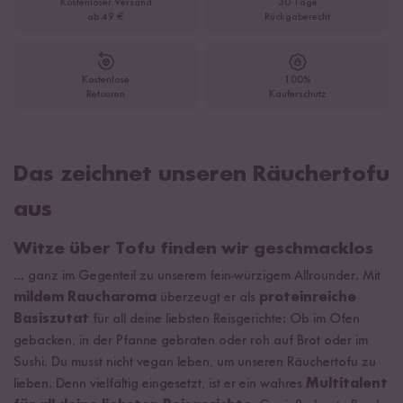
Kostenloser Versand
30 Tage
ab 49 €
Rückgaberecht
Kostenlose
100%
Retouren
Käuferschutz
Das zeichnet unseren Räuchertofu
aus
Witze über Tofu finden wir geschmacklos
… ganz im Gegenteil zu unserem fein-würzigem Allrounder. Mit
mildem Raucharoma
überzeugt er als
proteinreiche
Basiszutat
für all deine liebsten Reisgerichte: Ob im Ofen
gebacken, in der Pfanne gebraten oder roh auf Brot oder im
Sushi. Du musst nicht vegan leben, um unseren Räuchertofu zu
lieben. Denn vielfältig eingesetzt, ist er ein wahres
Multitalent