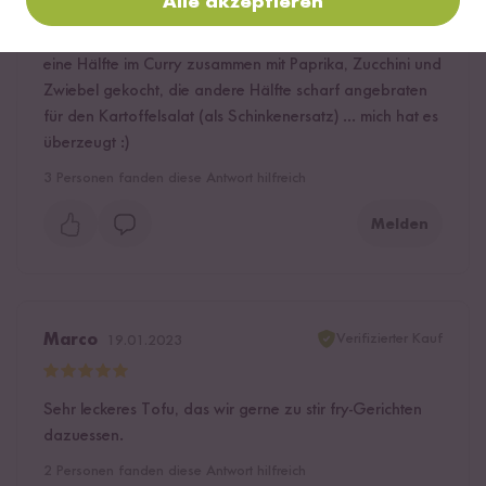
Alle akzeptieren
Schön fest, rauchiges Aroma nicht penetrant. Ich habe
eine Hälfte im Curry zusammen mit Paprika, Zucchini und
Zwiebel gekocht, die andere Hälfte scharf angebraten
für den Kartoffelsalat (als Schinkenersatz) ... mich hat es
überzeugt :)
3
Personen fanden diese Antwort hilfreich
Melden
Verifizierter Kauf
Marco
19.01.2023
Sehr leckeres Tofu, das wir gerne zu stir fry-Gerichten
dazuessen.
2
Personen fanden diese Antwort hilfreich