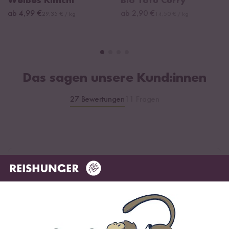
Weißes Kimchi
Bio Tofu Curry
ab 4,99 €
ab 2,90 €
29,35 € / kg
14,50 € / kg
Das sagen unsere Kund:innen
27 Bewertungen
11 Fragen
4.81 / 5
Infos zur Echtheit der Bewertungen
5 Sterne
88.9 %