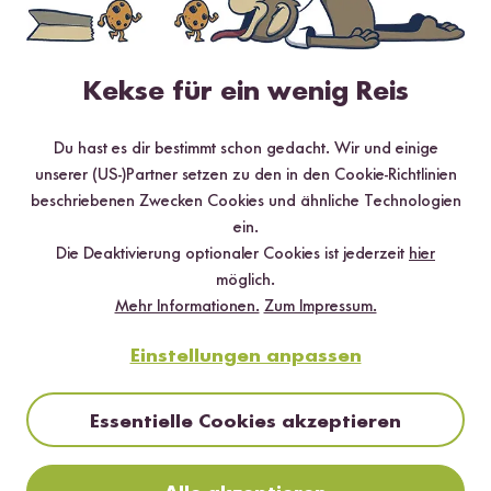
4 Sterne
3.7 %
3 Sterne
7.4 %
Kekse für ein wenig Reis
2 Sterne
0 %
1 Stern
0 %
Du hast es dir bestimmt schon gedacht. Wir und einige
unserer (US-)Partner setzen zu den in den Cookie-Richtlinien
beschriebenen Zwecken Cookies und ähnliche Technologien
Bewerte dieses Produkt
ein.
Die Deaktivierung optionaler Cookies ist jederzeit
hier
möglich.
Mehr Informationen.
Zum Impressum.
Einstellungen anpassen
Hilfreichste
Neueste
Höchste Bewertung
Niedrigste Bewertung
Essentielle Cookies akzeptieren
Andrea
22.08.2022