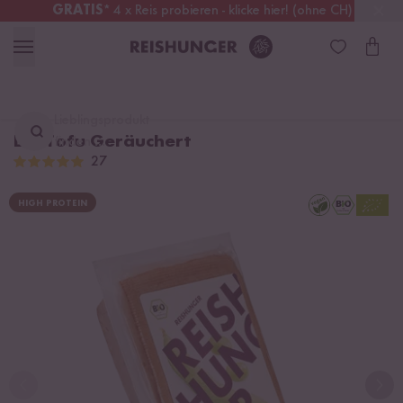
GRATIS
* 4 x Reis probieren - klicke hier! (ohne CH)
Österreich
Kostenloser Versand
ab 49 €
Lieblingsprodukt
Bio Tofu Geräuchert
finden ...
27
HIGH PROTEIN