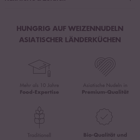
Durchschnittliche Nährwerte pro 100g:
Brennwert
1448 kJ / 342 kcal
HUNGRIG AUF WEIZENNUDELN
Fett
1,5 g
ASIATISCHER LÄNDERKÜCHEN
davon gesättigte Fettsäuren
0,2 g
Kohlenhydrate
69 g
davon Zucker
0 g
Eiweiß
11 g
Salz
0,03 g
Weizenmehl*
.
*aus kontrolliert biologischem Anbau mit der Kontrollnummer NL-
BIO-01.