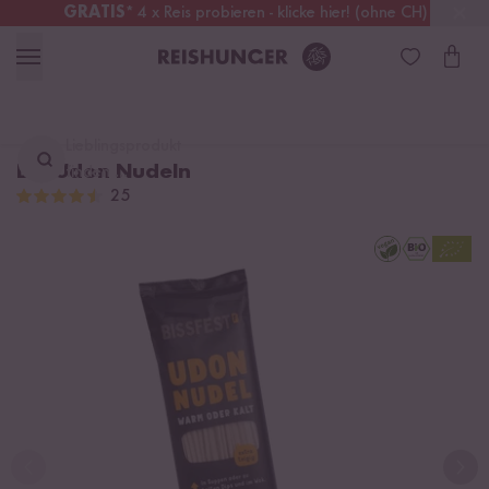
GRATIS
* 4 x Reis probieren - klicke hier! (ohne CH)
Österreich
Kostenloser Versand
ab 49 €
Lieblingsprodukt
Bio Udon Nudeln
finden ...
25