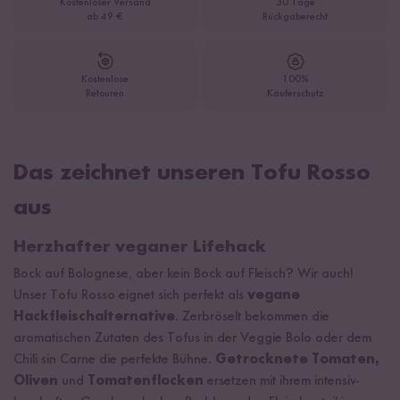
Kostenloser Versand
30 Tage
ab 49 €
Rückgaberecht
Kostenlose
100%
Retouren
Käuferschutz
Das zeichnet unseren Tofu Rosso
aus
Herzhafter veganer Lifehack
Bock auf Bolognese, aber kein Bock auf Fleisch? Wir auch!
Unser Tofu Rosso eignet sich perfekt als
vegane
Hackfleischalternative
. Zerbröselt bekommen die
aromatischen Zutaten des Tofus in der Veggie Bolo oder dem
Chili sin Carne die perfekte Bühne.
Getrocknete Tomaten,
Oliven
und
Tomatenflocken
ersetzen mit ihrem intensiv-