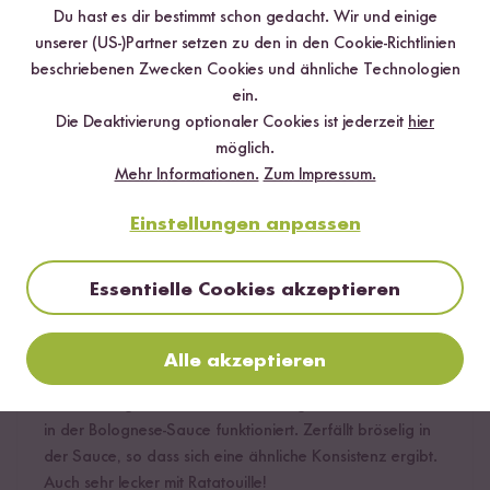
1 Stern
0 %
Du hast es dir bestimmt schon gedacht. Wir und einige
unserer (US-)Partner setzen zu den in den Cookie-Richtlinien
beschriebenen Zwecken Cookies und ähnliche Technologien
Bewerte dieses Produkt
ein.
Die Deaktivierung optionaler Cookies ist jederzeit
hier
möglich.
Mehr Informationen.
Zum Impressum.
Einstellungen anpassen
Hilfreichste
Neueste
Höchste Bewertung
Niedrigste Bewertung
Essentielle Cookies akzeptieren
Verifizierter Kauf
boltonknight
25.06.2023
Alle akzeptieren
Hätte nicht gedacht, dass es derart gut als Fleischersatz
in der Bolognese-Sauce funktioniert. Zerfällt bröselig in
der Sauce, so dass sich eine ähnliche Konsistenz ergibt.
Auch sehr lecker mit Ratatouille!