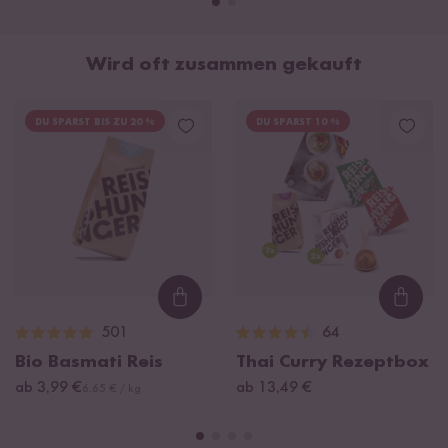
Wird oft zusammen gekauft
DU SPARST BIS ZU 20 %
DU SPARST 10 %
Loading...
Loadi
501
64
Bio Basmati Reis
Thai Curry Rezeptbox
ab 3,99 €
ab 13,49 €
6,65 € / kg