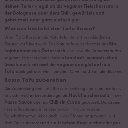
deinen Teller – egal ob als veganer Fleischersatz in
der Bolognese oder dem Chili, gewürfelt und
gebrutzelt oder ganz einfach pur.
Woraus besteht der Tofu Rosso?
Unser Tofu Rosso ist ein Naturtofu, der mit verschiedenen
Zutaten verfeinert wird. Der Naturtofu selbst besteht aus
Bio-
Sojabohnen aus Österreich
– sie sind die Grundzutat des
veganen Fleischersatzes. Seinen
herzhaft-aromatischen
Geschmack
bekommt der
vegane und glutenfreie
Tofu
dank getrockneter Tomaten, Oliven und Tomatenflocken
.
Rosso Tofu zubereiten
Die Zubereitung des Tofu Rosso ist vielseitig und super einfach.
Uns schmeckt er besonders gut als
Hackfleischersatz
in der
Pasta Sauce
oder ins
Chili sin Carne
gebröselt. Durch sein
herzhaftes Aroma ist er eine verdammt gute vegane
Fleischalternative. Aber auch in der Pfanne angebraten, auf
dem Grill zubereitet und zur
frischen Bowl
serviert oder
pur