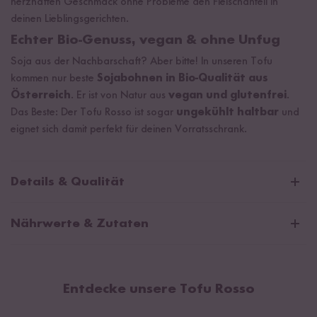
herzhaften Geschmack ohne Probleme den Fleischanteil in
deinen Lieblingsgerichten.
Echter Bio-Genuss, vegan & ohne Unfug
Soja aus der Nachbarschaft? Aber bitte! In unseren Tofu
kommen nur beste
Sojabohnen in Bio-Qualität aus
Österreich
. Er ist von Natur aus
vegan und glutenfrei
.
Das Beste: Der Tofu Rosso ist sogar
ungekühlt haltbar
und
eignet sich damit perfekt für deinen Vorratsschrank.
Details & Qualität
Beste Bio-Qualität aus Österreich
Nährwerte & Zutaten
Von Natur aus Vegan & glutenfrei
Durchschnittliche Nährwerte pro 100g:
Artikelnummer
963-R-01
Brennwert
979 kJ / 236 kcal
Inhalt/Größe
200 g
Entdecke unsere Tofu Rosso
Fett
19 g
EAN
4260757832729