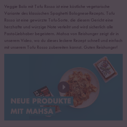
davon gesättigte Fettsäuren
3 g
Öko-Kontrollstelle
AT-BIO-301
Veggie Bolo mit Tofu Rosso ist eine köstliche vegetarische
Kohlenhydrate
0 g
Variante des klassischen Spaghetti Bolognese-Rezepts. Tofu
Rosso ist eine gewürzte Tofu-Sorte, die diesem Gericht eine
davon Zucker
0 g
herzhafte und würzige Note verleiht und wird sicherlich alle
Eiweiß
16 g
Pasta-Liebhaber begeistern. Mahsa von Reishunger zeigt dir in
Salz
0,9 g
unserem Video, wo du dieses leckere Rezept schnell und einfach
mit unserem Tofu Rosso zubereiten kannst. Guten Reishunger!
Wasser,
Sojabohnen
*¹ 17%, Sonnenblumenöl*, Tomaten*
getrocknet 3%, Oliven* 1,3%, Salz, Branntweinessig*,
Gewürze*, Paprikaextrakt, Maisstärke*, Gerinnungsmittel:
Calciumsulfat. *aus kontrolliert biologischem Anbau.
¹Sojabohnen aus Österreich.
Proteinquelle:
Mindestens 12 % des gesamten Brennwerts (=
Energiegehalt) wird durch Eiweiß gedeckt.
High Protein:
Mindestens 20 % des gesamten Brennwerts (=
Energiegehalt) wird durch Eiweiß gedeckt.