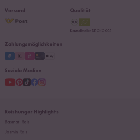
Reishunger Magazin
Widerrufsrecht
B2B
Navacopah
Versand
Qualität
Kontaktformular
AGB
Reishunger Gutscheine
Datenschutzerklärung
Ersatzteile
Kontrollstelle: DE-ÖKO-005
Impressum
Zahlungsmöglichkeiten
Soziale Medien
Reishunger Highlights
Basmati Reis
Jasmin Reis