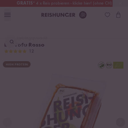
GRATIS
* 4 x Reis probieren - klicke hier! (ohne CH)
Österreich
Kostenloser Versand
ab 49 €
Lieblingsprodukt
Bio Tofu Rosso
finden ...
12
HIGH PROTEIN