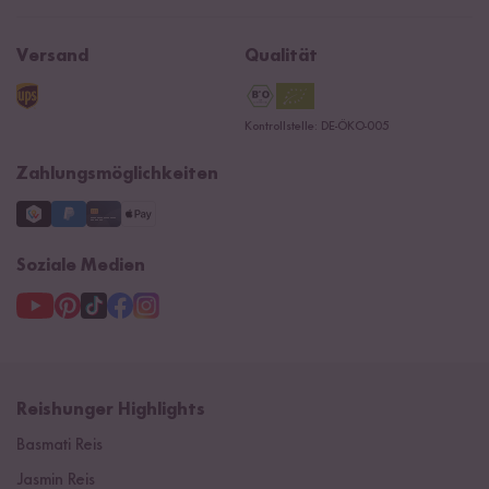
Affiliate
Jobs
Reishunger Magazin
Widerrufsrecht
B2B
Navacopah
Versand
Qualität
Kontaktformular
AGB
Reishunger Gutscheine
Datenschutzerklärung
Ersatzteile
Kontrollstelle: DE-ÖKO-005
Impressum
Zahlungsmöglichkeiten
Soziale Medien
Reishunger Highlights
Basmati Reis
Jasmin Reis