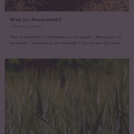
Was ist Amaranth?
3 Minuten Lesezeit
Was ist Amaranth?
|
Nährwerte von Amaranth
|
Alternativen für
Amaranth
|
Zubereitung von Amaranth
|
Das könnte dich auch
interessieren!
Grünkern ist nicht Freekeh