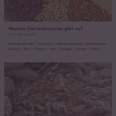
Welche Getreidesorten gibt es?
6 Minuten Lesezeit
Getreide auf dem Vormarsch
|
Welche bekannten Getreidesorten
gibt es?
|
Reis
|
Weizen
|
Mais
|
Roggen
|
Gerste
|
Hafer
|
Hirse
|
Dinkel
Was ist Urgetreide?