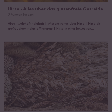
Hirse - Alles über das glutenfreie Getreide
5 Minuten Lesezeit
Hirse - wahrhaft nahrhaft
|
Wissenswertes über Hirse
|
Hirse als
großzügiger Nährstofflieferant
|
Hirse in einer bewussten
Ernährung
|
Zubereitung von Hirse
|
Unterschiedliche Arten von
Hirse
Wie lange ist Getreide haltbar?