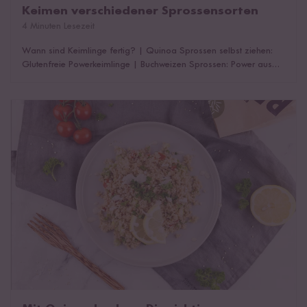
Keimen verschiedener Sprossensorten
4 Minuten Lesezeit
Wann sind Keimlinge fertig?
|
Quinoa Sprossen selbst ziehen:
Glutenfreie Powerkeimlinge
|
Buchweizen Sprossen: Power aus
dem Pseudogetreide
|
Kichererbsen Sprossen: Wichtige
Eiweißlieferanten
|
Emmer Sprossen: Keimlinge mit leicht süßlicher
Note
|
Linsen Sprossen: Im Handumdrehen selbst gemacht
|
Mit Quinoa kochen: Die richtige Zubereitung
Sojasprossen: Power aus der Mungbohne