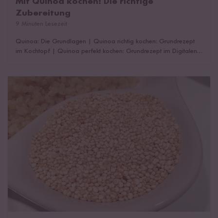
Mit Quinoa kochen: Die richtige
Zubereitung
9 Minuten Lesezeit
Quinoa: Die Grundlagen
|
Quinoa richtig kochen: Grundrezept
im Kochtopf
|
Quinoa perfekt kochen: Grundrezept im Digitalen
Reiskocher
|
Tipps für die perfekte Quinoa
|
Quinoa richtig
würzen
|
Das könnte dich auch interessieren!
Quinoa waschen – wie und warum?