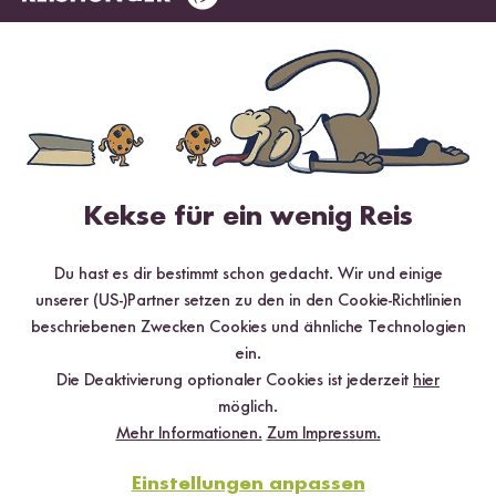
Schälen, spülen, genießen: Quinoa
schmeckt sogar roh
6 Minuten Lesezeit
Ungekochte Quinoa: Waschen ist Pflicht
|
Roh, aber oho:
Quinoa-Zubereitung
|
Überblick: Nährwerte von Quinoa
(ungekocht) pro 100 Gramm
|
Quinoa-Keimlinge selber ziehen
|
Ganz easy: In zehn Schritten zur Quinoa-Sprosse
|
Was bei
rohem Quinoa zu beachten ist
Quinoa – Ein echter Geheimtipp bei Histaminintoleranz
Kekse für ein wenig Reis
Du hast es dir bestimmt schon gedacht. Wir und einige
unserer (US-)Partner setzen zu den in den Cookie-Richtlinien
beschriebenen Zwecken Cookies und ähnliche Technologien
ein.
Die Deaktivierung optionaler Cookies ist jederzeit
hier
möglich.
Mehr Informationen.
Zum Impressum.
Einstellungen anpassen