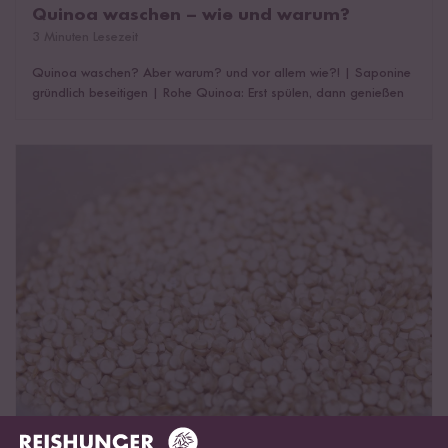
Quinoa waschen – wie und warum?
3 Minuten Lesezeit
Quinoa waschen? Aber warum? und vor allem wie?!
|
Saponine
gründlich beseitigen
|
Rohe Quinoa: Erst spülen, dann genießen
Schälen, spülen, genießen: Quinoa schmeckt sogar roh