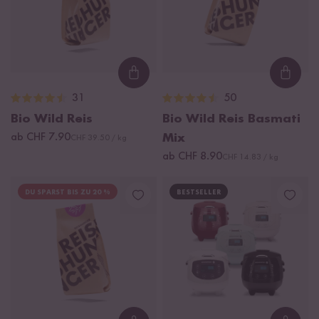
Loading...
Loadi
31
50
Bio Wild Reis
Bio Wild Reis Basmati
ab CHF 7.90
Mix
CHF 39.50 / kg
ab CHF 8.90
CHF 14.83 / kg
DU SPARST BIS ZU 20 %
BESTSELLER