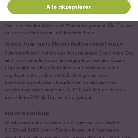
um den
Samen eines Süßgrases
. Genau genommen hat der
Alle akzeptieren
Wildreis nämlich nur die Form und Zubereitungsart mit Reis
gemeinsam. Die Pflanzen wachsen an Ufern von Flüssen und
Seen und werden daher auch Wasserreis genannt. Die Pflanzen
werden zwischen einem und drei Meter hoch.
Jedes Jahr aufs Neue: Kulturreispflanze
Kulturreispflanzen gehören zu den einjährigen Gräserarten. Das
heißt, dass sie jede Saison neu angepflanzt werden müssen.
Ursprünglich wurde die Reispflanze auf trockenem Boden
angebaut, hat sich aber durch Züchtungen zu einer
Sumpfpflanze entwickelt. Reispflanzen werden auf zwei
verschiedene Arten angebaut. Zu 80% wird Reis als Nassreis,
die anderen 20% als Trockenreis angebaut.
Nassreisanbau
Beim Nassreisanbau werden pro Kilogramm Reis zwischen
3.000 und 5.000 Liter fließendes Regen- und Flusswasser
benötigt. Die Felder werden mithilfe eines Wasserbüffels für die