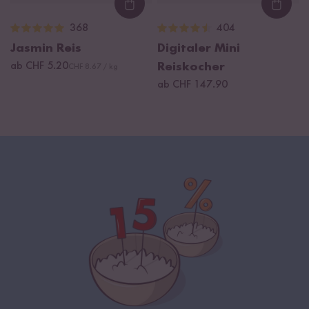
Loading...
Loadi
368
404
Jasmin Reis
Digitaler Mini
ab CHF 5.20
Reiskocher
CHF 8.67 / kg
ab CHF 147.90