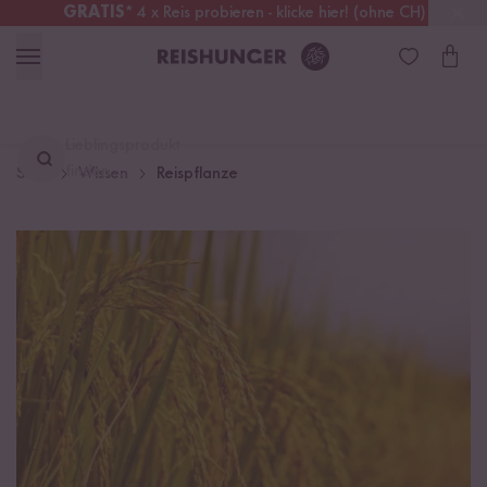
GRATIS
* 4 x Reis probieren - klicke hier! (ohne CH)
Schweiz
Alle Zölle & Steuern
inklusive
Lieblingsprodukt
finden ...
Start
Wissen
Reispflanze