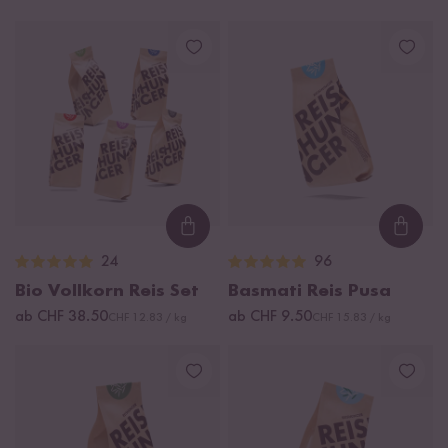
Loading...
Loadi
24
96
Bio Vollkorn Reis Set
Basmati Reis Pusa
ab CHF 38.50
ab CHF 9.50
CHF 12.83 / kg
CHF 15.83 / kg