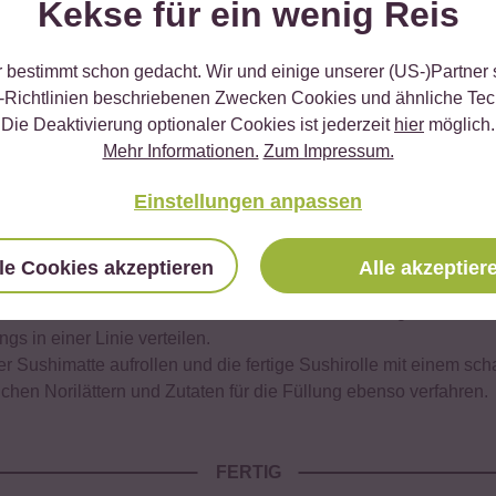
Kekse für ein wenig Reis
l (am besten Hangiri) geben und Reisessigmischung durchziehe
r bestimmt schon gedacht. Wir und einige unserer (US-)Partner
-Richtlinien beschriebenen Zwecken Cookies und ähnliche Tec
latten Seite nach unten auf die Sushimatte legen. Die Hände mi
Die Deaktivierung optionaler Cookies ist jederzeit
hier
möglich.
es Sushireises auf dem Noriblatt verteilen.
Mehr Informationen.
Zum Impressum.
nd jeweils ca. 2 cm frei lassen. Mango und Lachsfilet in finger
Einstellungen anpassen
le Cookies akzeptieren
Alle akzeptier
 4 Schnittlauchhalme, etwas Frischkäse und ca. 75 g Lachsstrei
ngs in einer Linie verteilen.
der Sushimatte aufrollen und die fertige Sushirolle mit einem sch
ichen Norilättern und Zutaten für die Füllung ebenso verfahren.
FERTIG