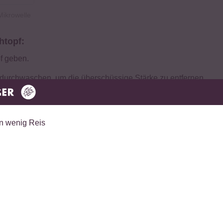
Mikrowelle
htopf:
f geben.
 durchwaschen, um die überschüssige Stärke zu entfernen.
eichen lassen.
Hitzestufe stellen und Reis aufkochen lassen.
ht, den Herd auf die mittlere Hitzestufe stellen und den Reis c
 köcheln lassen bis das Wasser verdampft ist.
n.
 0.5 EL Zucker und 0.5 TL Salz verrühren.