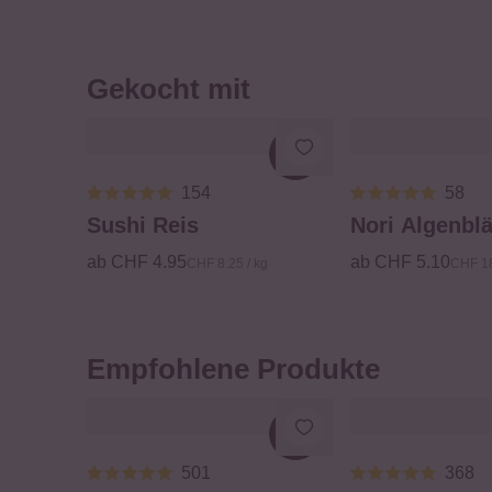
Gekocht mit
Loading...
154
58
Sushi Reis
Nori Algenblä
ab CHF 4.95
ab CHF 5.10
CHF 8.25 / kg
CHF 18
Empfohlene Produkte
Loading...
501
368