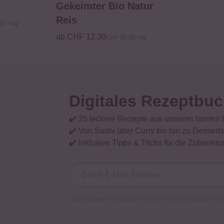
Gekeimter Bio Natur
Reis
67 / kg
ab CHF 12.30
CHF 20.50 / kg
Digitales Rezeptbuc
✔️ 25 leckere Rezepte aus unseren bunten
✔️ Von Sushi über Curry bis hin zu Desserts
✔️ Inklusive Tipps & Tricks für die Zubereitu
*Das Digitale Rezeptbuch wird dir nach vollständiger An