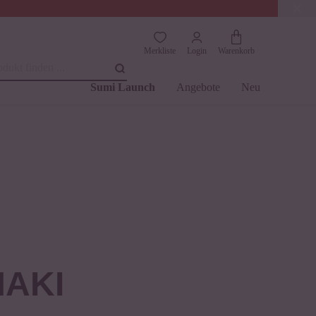
(4.76)
Trusted Shops
Merkliste
Login
Warenkorb
dukt finden ...
Sumi Launch
Angebote
Neu
MAKI