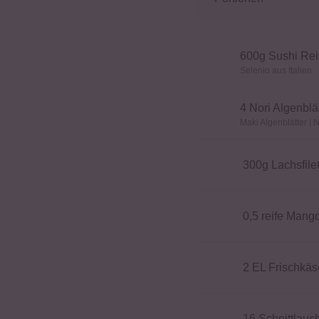
600
g Sushi Rei
Selenio aus Italien
4
Nori Algenblät
Maki Algenblätter | N
300
g Lachsfile
0,5
reife Mang
2
EL Frischkäse
16
Schnittlauc