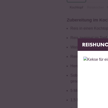
Kochtopf
Reiskocher
Zubereitung im Koc
Reis in einen Kochtop
Reis zweimal im Topf
Wasser dazugeben.
Reis 10 Minuten einw
Herd auf die höchste 
Sobald das Wasser koc
geschlossenem Deckel
5 Minuten ruhen lasse
1.5 EL Reissessig mit