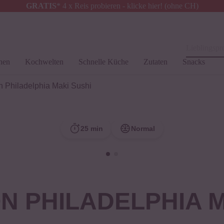
GRATIS
* 4 x Reis probieren - klicke hier! (ohne CH)
Schweiz
Alle Zölle & Steuern
inklusive
Lieblingspro
hen
Kochwelten
Schnelle Küche
Zutaten
Snacks
 Philadelphia Maki Sushi
25 min
Normal
N PHILADELPHIA 