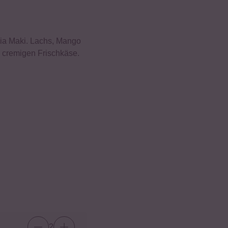
hia Maki. Lachs, Mango
m cremigen Frischkäse.
2