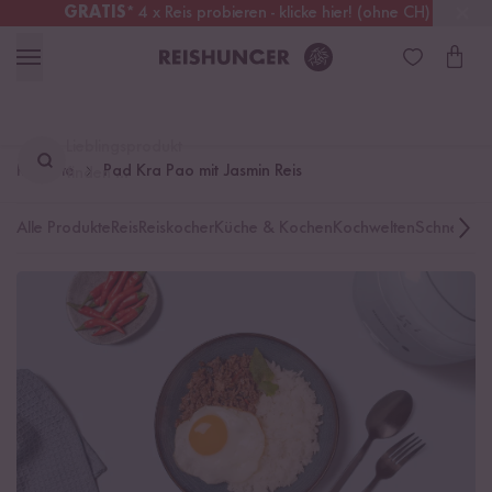
GRATIS
* 4 x Reis probieren - klicke hier! (ohne CH)
Schweiz
Alle Zölle & Steuern
inklusive
Lieblingsprodukt
Rezepte
Pad Kra Pao mit Jasmin Reis
finden ...
Alle Produkte
Reis
Reiskocher
Küche & Kochen
Kochwelten
Schnelle K