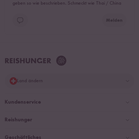
geben so wie beschrieben. Schmeckt wie Thai / China
Melden
Land ändern
Deutschland
Kundenservice
Schweiz
Help Center & FAQ
Reishunger
Österreich
Versandinformationen
Newsletter
Zahlarten
Niederlande
Geschäftliches