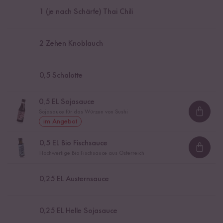
1
(je nach Schärfe) Thai Chili
2
Zehen Knoblauch
0,5
Schalotte
0,5
EL Sojasauce
Sojasauce für das Würzen von Sushi
Loadi
im Angebot
0,5
EL Bio Fischsauce
Loadi
Hochwertige Bio Fischsauce aus Österreich
0,25
EL Austernsauce
0,25
EL Helle Sojasauce