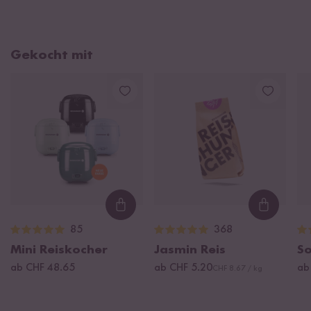
Gekocht mit
Loading...
Loading
85
368
Mini Reiskocher
Jasmin Reis
S
ab CHF 48.65
ab CHF 5.20
ab
CHF 8.67 / kg