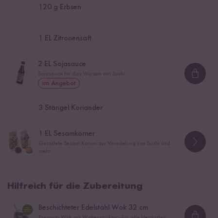
120
g Erbsen
1
EL Zitronensaft
2
EL Sojasauce
Sojasauce für das Würzen von Sushi
Loadi
im Angebot
3
Stängel Koriander
1
EL Sesamkörner
Geröstete Sesam Körner zur Veredelung von Sushi und
mehr
Hilfreich für die Zubereitung
Beschichteter Edelstahl Wok 32 cm
Premium Wok mit Wabenstruktur - Für alle Herdarten