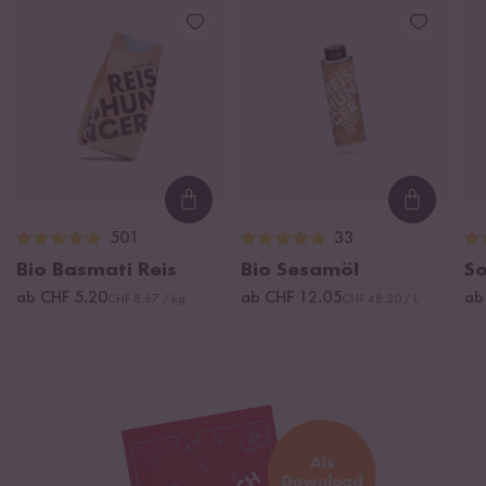
Loading...
Loading
501
33
Bio Basmati Reis
Bio Sesamöl
S
ab CHF 5.20
ab CHF 12.05
ab
CHF 8.67 / kg
CHF 48.20 / L