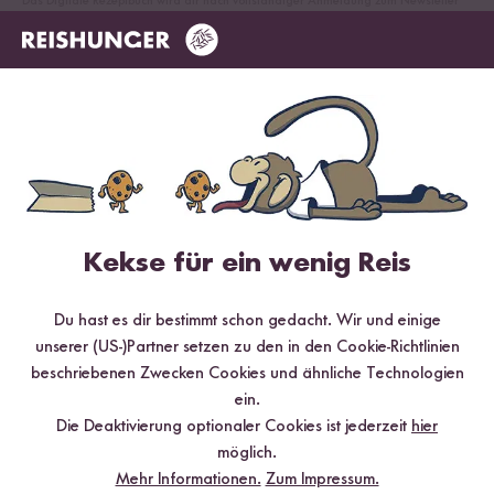
*Das Digitale Rezeptbuch wird dir nach vollständiger Anmeldung zum Newsletter
per E-Mail zugeschickt.
Mehr Rezepte mit Bio Basmati Reis
TOP #12 LIEBLING
Kekse für ein wenig Reis
Du hast es dir bestimmt schon gedacht. Wir und einige
unserer (US-)Partner setzen zu den in den Cookie-Richtlinien
beschriebenen Zwecken Cookies und ähnliche Technologien
ein.
Die Deaktivierung optionaler Cookies ist jederzeit
hier
Vegan
20 min
möglich.
Wok-Gemüse mit Kokosmilch Sauce und Reis
Mehr Informationen.
Zum Impressum.