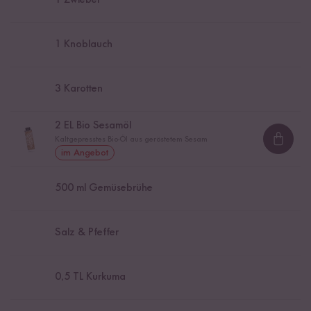
1
Zwiebel
1
Knoblauch
3
Karotten
2
EL Bio Sesamöl
Kaltgepresstes Bio-Öl aus geröstetem Sesam
Loadi
im Angebot
500
ml Gemüsebrühe
Salz & Pfeffer
0,5
TL Kurkuma