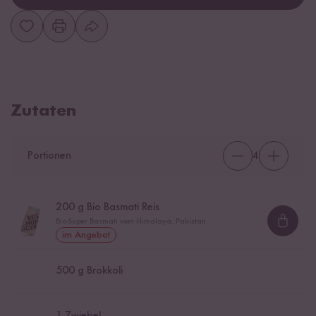
Zutaten
Portionen
4
200
g Bio Basmati Reis
Bio-Super Basmati vom Himalaya, Pakistan
Loadi
im Angebot
500
g Brokkoli