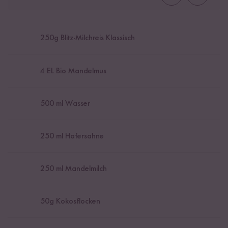
250
g Blitz-Milchreis Klassisch
4
EL Bio Mandelmus
500
ml Wasser
250
ml Hafersahne
250
ml Mandelmilch
50
g Kokosflocken