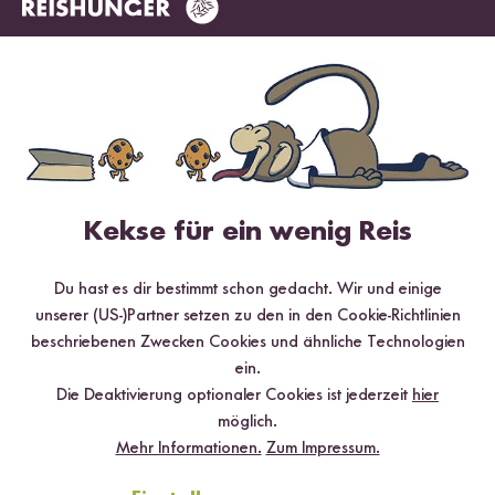
Kekse für ein wenig Reis
Digitales Rezeptbuch per E-Mail
Du hast es dir bestimmt schon gedacht. Wir und einige
✔️ 25 leckere Rezepte aus unseren bunten Kochwelten
unserer (US-)Partner setzen zu den in den Cookie-Richtlinien
✔️ Von Sushi über Curry bis hin zu Desserts
beschriebenen Zwecken Cookies und ähnliche Technologien
✔️ Inklusive Tipps & Tricks für die Zubereitung
ein.
Die Deaktivierung optionaler Cookies ist jederzeit
hier
möglich.
Mehr Informationen.
Zum Impressum.