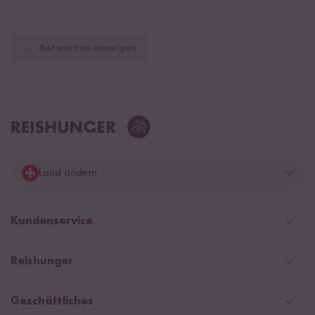
Antworten anzeigen
Land ändern
Deutschland
Kundenservice
Schweiz
Help Center & FAQ
Reishunger
Österreich
Versandinformationen
Newsletter
Zahlarten
Niederlande
Geschäftliches