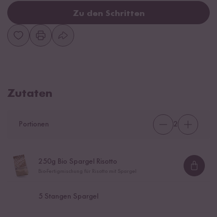
Zu den Schritten
Zutaten
Portionen
2
250
g Bio Spargel Risotto
Loadi
Bio-Fertigmischung für Risotto mit Spargel
5
Stangen Spargel