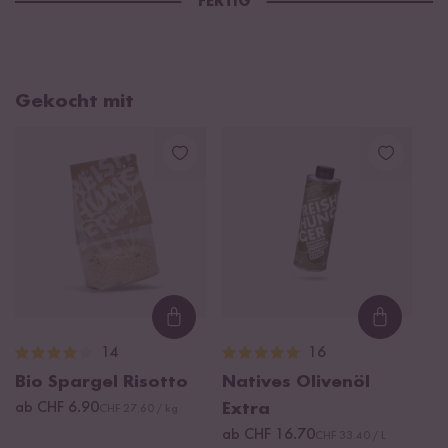
FERTIG
Gekocht mit
Loading...
Loading
14
16
Bio Spargel Risotto
Natives Olivenöl
ab CHF 6.90
Extra
CHF 27.60 / kg
ab CHF 16.70
CHF 33.40 / L