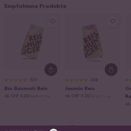
Empfohlene Produkte
Loading...
Loading
501
368
Bio Basmati Reis
Jasmin Reis
G
ab CHF 5.20
ab CHF 5.20
Re
CHF 8.67 / kg
CHF 8.67 / kg
ab