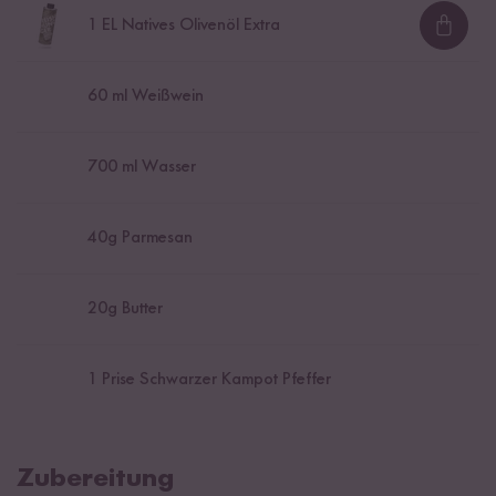
1
EL Natives Olivenöl Extra
Loadi
60
ml Weißwein
700
ml Wasser
40
g Parmesan
20
g Butter
1
Prise Schwarzer Kampot Pfeffer
Zubereitung