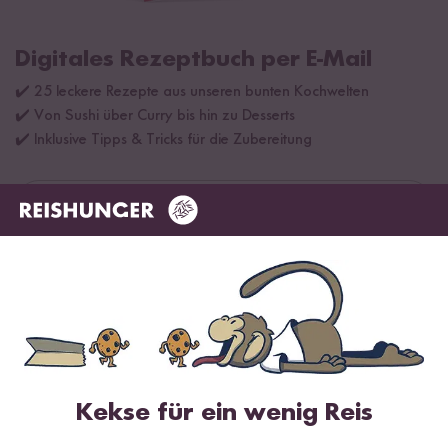
Digitales Rezeptbuch per E-Mail
✔️ 25 leckere Rezepte aus unseren bunten Kochwelten
✔️ Von Sushi über Curry bis hin zu Desserts
✔️ Inklusive Tipps & Tricks für die Zubereitung
Jetzt sichern
*Das Digitale Rezeptbuch wird dir nach vollständiger Anmeldung zum Newsletter
per E-Mail zugeschickt.
Mehr Rezepte mit Bio Milch Reis
Kekse für ein wenig Reis