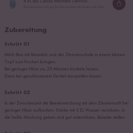
4
EL Bio Classic Milchreis Gewürz
Loadi
Bio-Gewürzmischung für klassischen Milchreis mit Zimt
Zubereitung
Schritt 01
Milch Reis mit Reismilch und der Zitronenschale in einem kleinen
Topf zum Kochen bringen.
Bei geringer Hitze ca. 20 Minuten köcheln lassen.
Dann bei geschlossenem Deckel ausquellen lassen.
Schritt 02
In der Zwischenzeit die Beerenmischung mit dem Zitronensaft bei
geringer Hitze aufkochen. Stärke mit 3 EL Wasser verrühren, in
die heiße Mischung geben und gut unterrühren. Beiseite stellen.