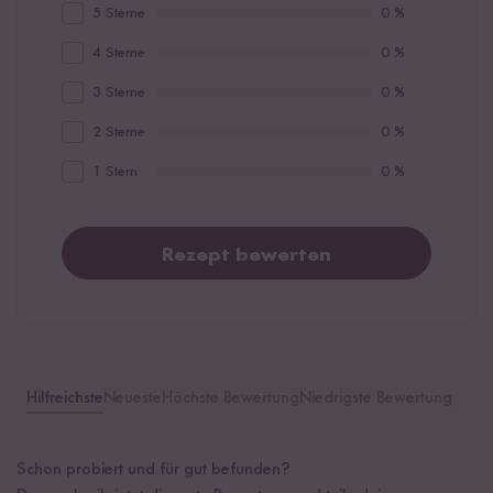
5 Sterne
0 %
4 Sterne
0 %
3 Sterne
0 %
2 Sterne
0 %
1 Stern
0 %
Rezept bewerten
Hilfreichste
Neueste
Höchste Bewertung
Niedrigste Bewertung
Schon probiert und für gut befunden?