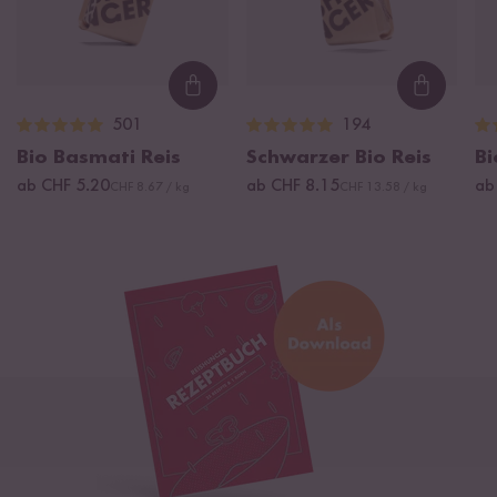
Loading...
Loading
501
194
Bio Basmati Reis
Schwarzer Bio Reis
Bi
ab CHF 5.20
ab CHF 8.15
ab
CHF 8.67 / kg
CHF 13.58 / kg