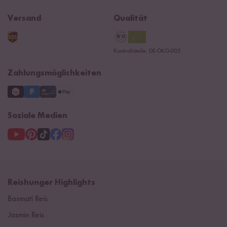
Jobs
Reishunger Magazin
Widerrufsrecht
B2B
Navacopah
Versand
Qualität
Kontaktformular
AGB
Reishunger Gutscheine
Datenschutzerklärung
Ersatzteile
Kontrollstelle: DE-ÖKO-005
Impressum
Zahlungsmöglichkeiten
Soziale Medien
Reishunger Highlights
Basmati Reis
Jasmin Reis