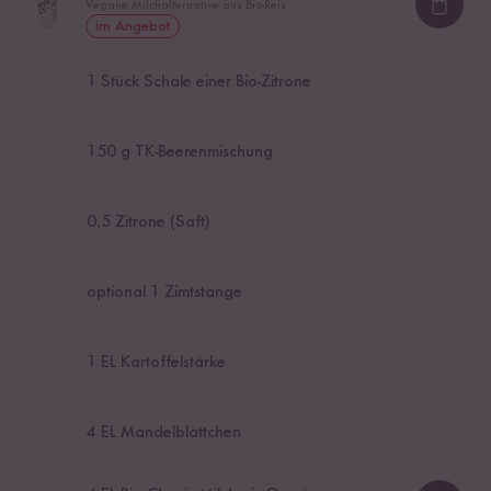
Vegane Milchalternative aus Bio-Reis
Loadi
im Angebot
1
Stück Schale einer Bio-Zitrone
150
g TK-Beerenmischung
0,5
Zitrone (Saft)
optional
1
Zimtstange
1
EL Kartoffelstärke
4
EL Mandelblättchen