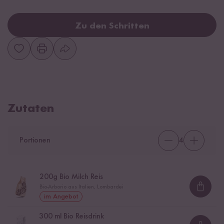
Zu den Schritten
Zutaten
Portionen
4
200
g Bio Milch Reis
Bio-Arborio aus Italien, Lombardei
Loadi
im Angebot
300
ml Bio Reisdrink