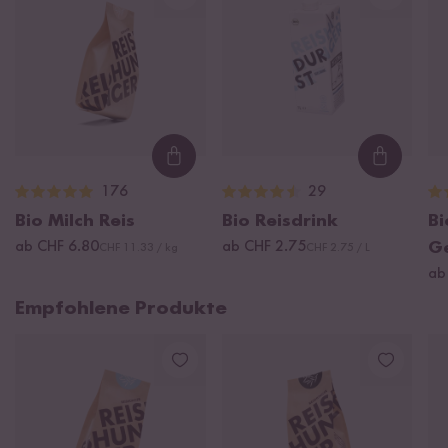
Loading...
Loading
176
29
Bio Milch Reis
Bio Reisdrink
Bi
ab CHF 6.80
ab CHF 2.75
G
CHF 11.33 / kg
CHF 2.75 / L
ab
Empfohlene Produkte