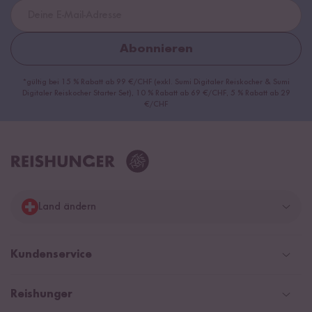
Abonnieren
*gültig bei 15 % Rabatt ab 99 €/CHF (exkl. Sumi Digitaler Reiskocher & Sumi
Digitaler Reiskocher Starter Set), 10 % Rabatt ab 69 €/CHF, 5 % Rabatt ab 29
€/CHF
Land ändern
Deutschland
Kundenservice
Schweiz
Help Center & FAQ
Reishunger
Österreich
Versandinformationen