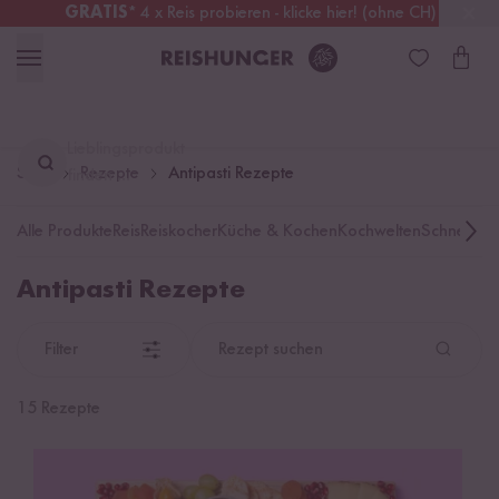
GRATIS
* 4 x Reis probieren - klicke hier! (ohne CH)
Schweiz
Alle Zölle & Steuern
inklusive
Lieblingsprodukt
Start
Rezepte
Antipasti Rezepte
finden ...
Alle Produkte
Reis
Reiskocher
Küche & Kochen
Kochwelten
Schnelle K
Antipasti Rezepte
Filter
Rezept suchen
15 Rezepte