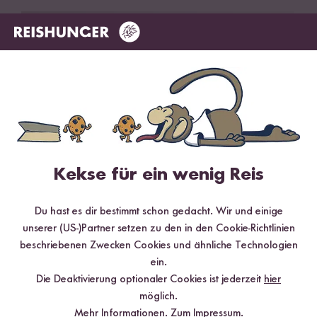
Kekse für ein wenig Reis
Du hast es dir bestimmt schon gedacht. Wir und einige
20 min
unserer (US-)Partner setzen zu den in den Cookie-Richtlinien
Spaghetti alla Puttanesca mit Oliven und
beschriebenen Zwecken Cookies und ähnliche Technologien
getrockneten Tomaten
ein.
Die Deaktivierung optionaler Cookies ist jederzeit
hier
möglich.
Mehr Informationen.
Zum Impressum.