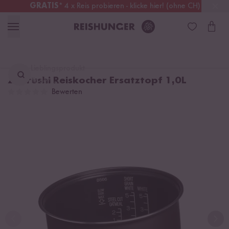
GRATIS
* 4 x Reis probieren - klicke hier! (ohne CH)
Schweiz
Alle Zölle & Steuern
inklusive
Lieblingsprodukt
Zojirushi Reiskocher Ersatztopf 1,0L
finden ...
Bewerten