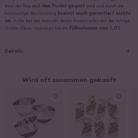
dass der Reis
auf den Punkt gegart
wird und durch die
hochwertige Beschichtung
brennt auch garantiert nichts
an
. Achte bei der Auswahl deines Ersatztopfes auf die richtige
Größe: Dieser Innentopf hat ein
Füllvolumen von 1,0 l
.
Details
Hochwertiger Zusatz- oder Ersatztopf für den Zojirushi
Reiskocher
Wird oft zusammen gekauft
Mit hochwertiger doppelter Antihaftbeschichtung
Füllvolumen: 1,0 l
Durchmesser: 21cm cm / Höhe: 11 cm
Gewicht: 0,363 kg
Reiskocher Herstellerbezeichnung: NL-GAQ-10
Ersatztopf Herstellerbezeichnung: B566