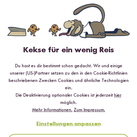
5 Sterne
0 %
4 Sterne
0 %
3 Sterne
0 %
2 Sterne
0 %
Kekse für ein wenig Reis
1 Stern
0 %
Du hast es dir bestimmt schon gedacht. Wir und einige
unserer (US-)Partner setzen zu den in den Cookie-Richtlinien
Bewerte dieses Produkt
beschriebenen Zwecken Cookies und ähnliche Technologien
ein.
Die Deaktivierung optionaler Cookies ist jederzeit
hier
möglich.
Mehr Informationen.
Zum Impressum.
Hilfreichste
Neueste
Höchste Bewertung
Niedrigste Bewertung
Einstellungen anpassen
Schon probiert und für gut befunden?