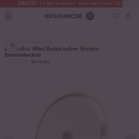
GRATIS
* 4 x Reis probieren - klicke hier! (ohne CH)
Schweiz
Alle Zölle & Steuern
inklusive
Lieblingsprodukt
Digitaler Mini Reiskocher Ersatz
finden ...
Innendeckel
Bewerten