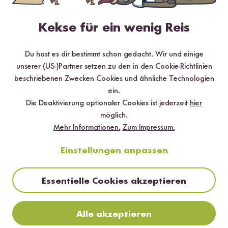
5 Sterne
0 %
Kekse für ein wenig Reis
4 Sterne
0 %
3 Sterne
0 %
Du hast es dir bestimmt schon gedacht. Wir und einige
unserer (US-)Partner setzen zu den in den Cookie-Richtlinien
2 Sterne
0 %
beschriebenen Zwecken Cookies und ähnliche Technologien
1 Stern
0 %
ein.
Die Deaktivierung optionaler Cookies ist jederzeit
hier
möglich.
Bewerte dieses Produkt
Mehr Informationen.
Zum Impressum.
Einstellungen anpassen
Essentielle Cookies akzeptieren
Hilfreichste
Neueste
Höchste Bewertung
Niedrigste Bewertung
Alle akzeptieren
Schon probiert und für gut befunden?