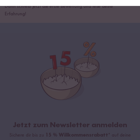
Dann schreib jetzt die erste Bewertung und teile deine
Erfahrung!
Jetzt zum Newsletter anmelden
Sichere dir bis zu
15 % Willkommensrabatt*
auf deine