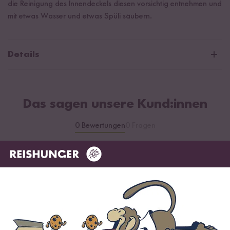
die Reinigung des Innendeckels diesen vorsichtig entnehmen und
mit etwas Wasser und etwas Spüli säubern.
Details
Durchmesser: 16cm
Lieferumfang: Innendeckel mit Gumminoppen
Das sagen unsere Kund:innen
0 Bewertungen
0 Fragen
0 / 5
Infos zur Echtheit der Bewertungen