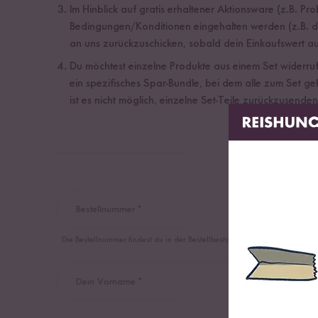
Im Hinblick auf gratis erhaltener Aktionsware (z.B. Pr
Bedingungen/Konditionen eingehalten werden (z.B. da
an uns zurückzuschicken, sobald dein Einkaufswert auf
Du möchtest einzelne Produkte aus einem Set widerrufen
ein spezifisches Spar-Bundle, bei dem alle zum Set g
ist es nicht möglich, einzelne Set-Teile zurückzusende
Bestellnummer *
Die Bestellnummer findest du in der Bestellbestätigung
Dein Vorname *