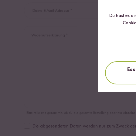
Deine E-Mail-Adresse *
Du hast es di
Cookie
Widerrufserklärung *
Ess
Bitte teile uns genau mit, ob du die gesamte Bestellung oder nur einzeln
Die abgesendeten Daten werden nur zum Zweck der Be