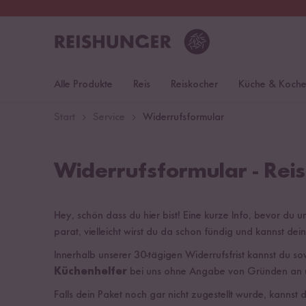
30 Tage
Rückgaberecht
S
Alle Produkte
Reis
Reiskocher
Küche & Koch
Start
Service
Widerrufsformular
Widerrufsformular - Rei
Hey, schön dass du hier bist! Eine kurze Info, bevor du u
parat, vielleicht wirst du da schon fündig und kannst dei
Innerhalb unserer 30-tägigen Widerrufsfrist kannst du s
Küchenhelfer
bei uns ohne Angabe von Gründen an un
Falls dein Paket noch gar nicht zugestellt wurde, kannst