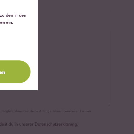
 zu den in den
en ein.
en
ie möglich, damit wir deine Anfrage schnell bearbeiten können.
dest du in unserer
Datenschutzerklärung
.