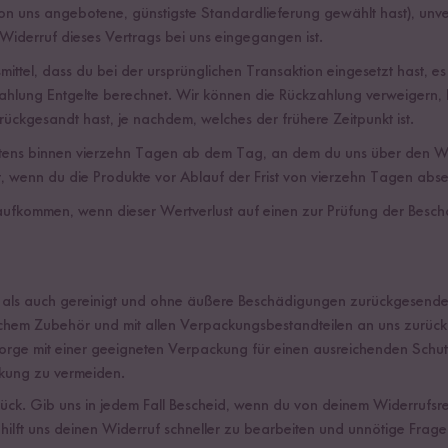
 von uns angebotene, günstigste Standardlieferung gewählt hast), un
Widerruf dieses Vertrags bei uns eingegangen ist.
tel, dass du bei der ursprünglichen Transaktion eingesetzt hast, es 
zahlung Entgelte berechnet. Wir können die Rückzahlung verweigern,
ückgesandt hast, je nachdem, welches der frühere Zeitpunkt ist.
stens binnen vierzehn Tagen ab dem Tag, an dem du uns über den Wide
, wenn du die Produkte vor Ablauf der Frist von vierzehn Tagen abse
aufkommen, wenn dieser Wertverlust auf einen zur Prüfung der Besch
rt als auch gereinigt und ohne äußere Beschädigungen zurückgesend
ichem Zubehör und mit allen Verpackungsbestandteilen an uns zurüc
 sorge mit einer geeigneten Verpackung für einen ausreichenden Sc
kung zu vermeiden.
zurück. Gib uns in jedem Fall Bescheid, wenn du von deinem Widerru
hilft uns deinen Widerruf schneller zu bearbeiten und unnötige Frage