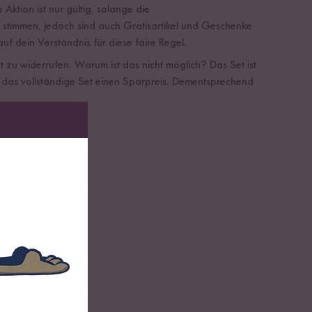
Aktion ist nur gültig, solange die
 stimmen, jedoch sind auch Gratisartikel und Geschenke
f dein Verständnis für diese faire Regel.
t zu widerrufen. Warum ist das nicht möglich? Das Set ist
f das vollständige Set einen Sparpreis. Dementsprechend