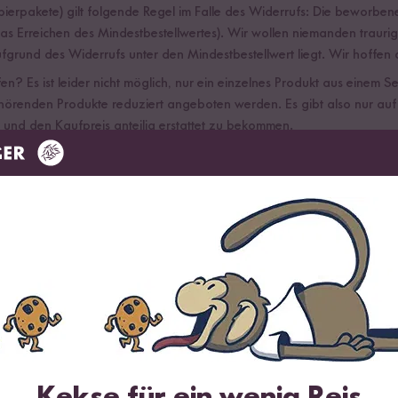
obierpakete) gilt folgende Regel im Falle des Widerrufs: Die beworbene 
s Erreichen des Mindestbestellwertes). Wir wollen niemanden traurig
grund des Widerrufs unter den Mindestbestellwert liegt. Wir hoffen au
? Es ist leider nicht möglich, nur ein einzelnes Produkt aus einem Se
ehörenden Produkte reduziert angeboten werden. Es gibt also nur au
n und den Kaufpreis anteilig erstattet zu bekommen.
Dein Nachname *
Kekse für ein wenig Reis