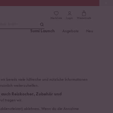
(4.76)
Trusted Shops
Merkliste
Login
Warenkorb
dukt finden ...
Sumi Launch
Angebote
Neu
r bereits viele hilfreiche und nützliche Informationen
ersönlich weiterzuhelfen.
s auch Reiskocher, Zubehör und
ruf tragen wir.
sanddienstleister) ablehnen. Wenn du die Annahme