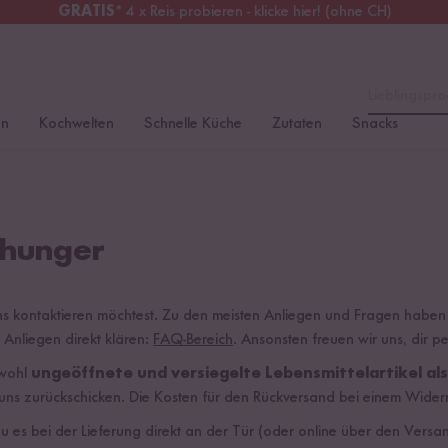
GRATIS
* 4 x Reis probieren - klicke hier! (ohne CH)
chweiz
Alle Zölle & Steuern
inklusive
Lieblingspro
en
Kochwelten
Schnelle Küche
Zutaten
Snacks
shunger
ns kontaktieren möchtest. Zu den meisten Anliegen und Fragen haben wi
n Anliegen direkt klären:
FAQ-Bereich
. Ansonsten freuen wir uns, dir p
owohl
ungeöffnete und versiegelte Lebensmittelartikel al
s zurückschicken. Die Kosten für den Rückversand bei einem Wider
 du es bei der Lieferung direkt an der Tür (oder online über den Ver