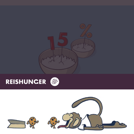
Jetzt zum Newsletter anmelden
Sichere dir bis zu
15 % Willkommensrabatt*
auf deine
erste Bestellung. Hierbei gilt: Je voller dein Warenkorb, desto
höher dein Rabatt.