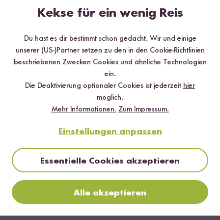
Kekse für ein wenig Reis
Abonnieren
Du hast es dir bestimmt schon gedacht. Wir und einige
unserer (US-)Partner setzen zu den in den Cookie-Richtlinien
beschriebenen Zwecken Cookies und ähnliche Technologien
*gültig bei 15 % Rabatt ab 99 €/CHF (exkl. Sumi Digitaler Reiskocher & Sumi
Digitaler Reiskocher Starter Set), 10 % Rabatt ab 69 €/CHF, 5 % Rabatt ab 29
ein.
€/CHF
Die Deaktivierung optionaler Cookies ist jederzeit
hier
möglich.
Mehr Informationen.
Zum Impressum.
Einstellungen anpassen
Land ändern
Essentielle Cookies akzeptieren
Deutschland
Kundenservice
Alle akzeptieren
Schweiz
Help Center & FAQ
Reishunger
Österreich