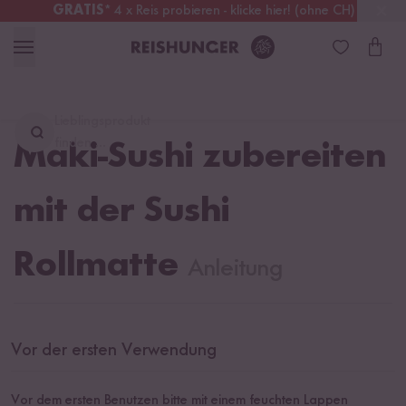
GRATIS
* 4 x Reis probieren - klicke hier! (ohne CH)
Schweiz
Alle Zölle & Steuern
inklusive
Lieblingsprodukt
finden ...
Maki-Sushi zubereiten
mit der Sushi
Rollmatte
Anleitung
Vor der ersten Verwendung
Vor dem ersten Benutzen bitte mit einem feuchten Lappen