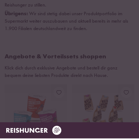
Reishunger zu stillen.
Übrigens:
Wir sind stetig dabei unser Produktportfolio im
Supermarkt weiter auszubauen und aktuell bereits in mehr als
1.900 Filialen deutschlandweit zu finden.
Angebote & Vorteilssets shoppen
Klick dich durch exklusive Angebote und bestell dir ganz
bequem deine liebsten Produkte direkt nach Hause.