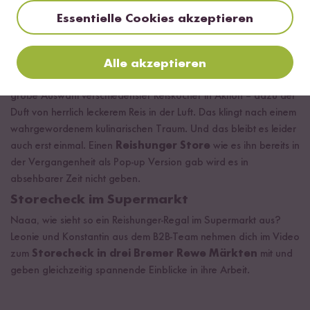
Essentielle Cookies akzeptieren
Reishunger Store
Etliche Reissorten von Jasmin bis Sadri, aromatische Pasten und
Alle akzeptieren
Saucen, praktische Rezeptboxen zum Verschenken und eine
große Auswahl verschiedenster Reiskocher in Aktion
–
dazu der
Duft von herrlich leckerem Reis in der Luft. Das klingt nach einem
wahrgewordenem kulinarischen Traum. Und das bleibt es leider
auch erst einmal. Einen
Reishunger Store
wie es ihn bereits in
der Vergangenheit als Pop-up Version gab wird es in
absehbarer Zeit nicht geben.
Storecheck im Supermarkt
Naaa, wie sieht so ein Reishunger-Regal im Supermarkt aus?
Leonie und Konstantin aus dem B2B-Team nehmen dich im Video
zum
Storecheck in drei Bremer Rewe Märkten
mit und
geben gleichzeitig spannende Einblicke in ihre Arbeit.