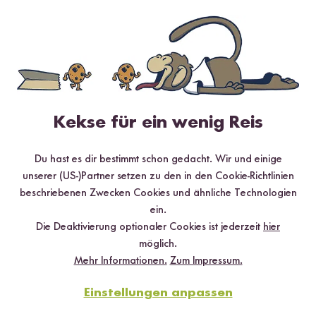
Loading...
Loadi
21
215
Blitz Reis Probier Set
Finde deinen
3 x 70 g
Lieblingsreis Set
¹
¹
8,69 €
8 x 200 g
21,99 €
41,38 € / kg
13,74 € / kg
Kekse für ein wenig Reis
Du hast es dir bestimmt schon gedacht. Wir und einige
unserer (US-)Partner setzen zu den in den Cookie-Richtlinien
beschriebenen Zwecken Cookies und ähnliche Technologien
ein.
Die Deaktivierung optionaler Cookies ist jederzeit
hier
möglich.
Mehr Informationen.
Zum Impressum.
Einstellungen anpassen