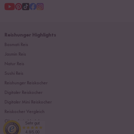
Reishunger Highlights
Basmati Reis
Jasmin Reis
Natur Reis
Sushi Reis
Reishunger Reiskocher
Digitaler Reiskocher
Digitaler Mini Reiskocher
Reiskocher Vergleich
Glutenfreie Nudeln
Sehr gut
Himalaya Reis
4.8/5.00