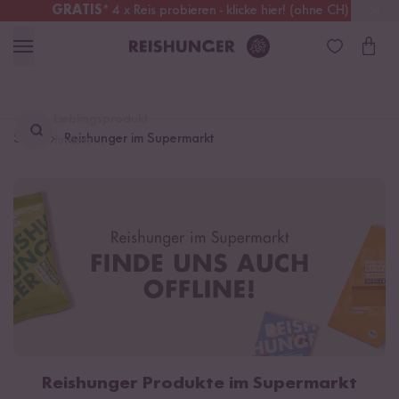
GRATIS
* 4 x Reis probieren - klicke hier! (ohne CH)
Österreich
Kostenloser Versand
ab 49 €
Lieblingsprodukt
Start
Reishunger im Supermarkt
finden ...
Reishunger Produkte im Supermarkt