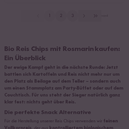
1
2
3
von
6
Bio Reis Chips mit Rosmarin kaufen:
Ein Überblick
Der ewige Kampf geht in die nächste Runde: Jetzt
battlen sich Kartoffeln und Reis nicht mehr nur um
den Platz als Beilage auf dem Teller – sondern auch
um einen Stammplatz am Party-Büffet oder auf dem
Couchtisch. Für uns steht der Sieger natürlich ganz
klar fest: nichts geht über Reis.
Die perfekte Snack Alternative
Für die Herstellung unserer Reis Chips verwenden wir
feinen
Vollkornreis
, der aus
kontrolliertem biologischem