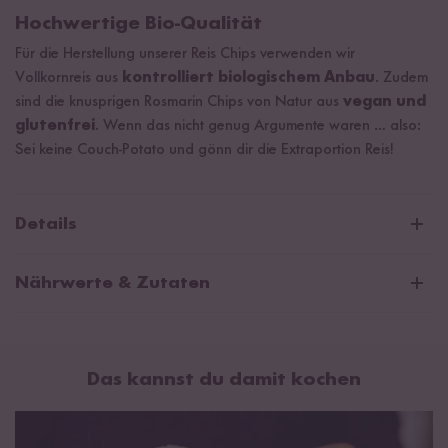
Hochwertige Bio-Qualität
Für die Herstellung unserer Reis Chips verwenden wir
Vollkornreis aus
kontrolliert biologischem Anbau
. Zudem
sind die knusprigen Rosmarin Chips von Natur aus
vegan und
glutenfrei
. Wenn das nicht genug Argumente waren … also:
Sei keine Couch-Potato und gönn dir die Extraportion Reis!
Details
Aus nährstoffreichem Vollkorn Reis hergestellt
Nährwerte & Zutaten
Mediterran gewürzt
Durchschnittliche Nährwerte pro 100g:
Aus biologischem Anbau in Italien
Brennwert
1570 kJ / 370 kcal
Vegan, glutenfrei und ohne Konservierungsstoffe
Das kannst du damit kochen
Fett
2,7 g
Gepoppt und nicht frittiert oder gebacken
davon gesättigte Fettsäuren
0,7 g