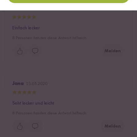
Manuela Steiner
11.11.2020
Einfach lecker
8
Personen fanden diese Antwort hilfreich
Melden
Jana
25.05.2020
Seht lecker und leicht
8
Personen fanden diese Antwort hilfreich
Melden