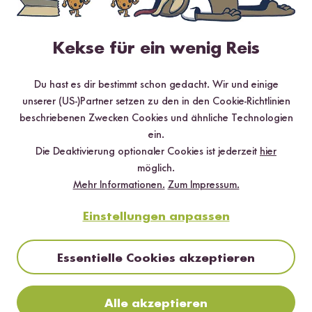
Kekse für ein wenig Reis
Hilfreichste
Neueste
Höchste Bewertung
Niedrigste Bewertung
Du hast es dir bestimmt schon gedacht. Wir und einige
unserer (US-)Partner setzen zu den in den Cookie-Richtlinien
beschriebenen Zwecken Cookies und ähnliche Technologien
ein.
Moony
01.03.2021
Die Deaktivierung optionaler Cookies ist jederzeit
hier
möglich.
Mehr Informationen.
Zum Impressum.
Ein gesunder Knabberspaß. Gefällt sogar meinen
Kids..die mögen alle Reiscrackersorten
Einstellungen anpassen
12
Personen fanden diese Antwort hilfreich
Essentielle Cookies akzeptieren
Melden
Alle akzeptieren