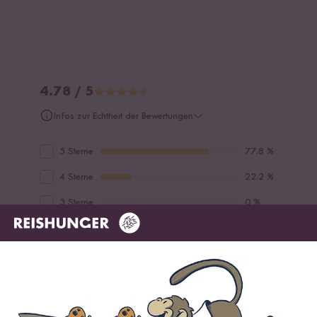
4.78 / 5
Infos zur Echtheit der Bewertungen
5 Sterne
77.8 %
4 Sterne
22.2 %
3 Sterne
0 %
2 Sterne
0 %
1 Stern
0 %
Bewerte dieses Produkt