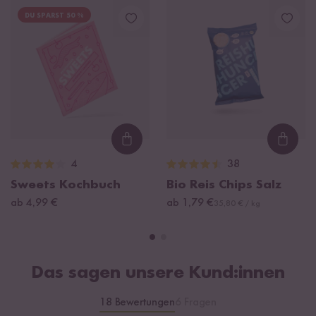
DU SPARST 50 %
Loading...
Loadi
4
38
Sweets Kochbuch
Bio Reis Chips Salz
ab 4,99 €
ab 1,79 €
35,80 € / kg
Das sagen unsere Kund:innen
18 Bewertungen
6 Fragen