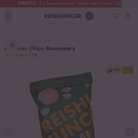
GRATIS
* 4 x Reis probieren - klicke hier! (ohne CH)
Österreich
Kostenloser Versand
ab 49 €
Lieblingsprodukt
Bio Reis Chips Rosemary
finden ...
18