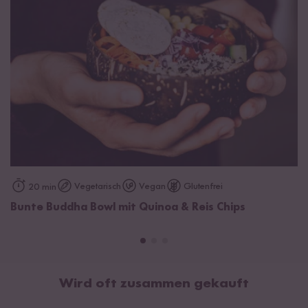
Kohlenhydrate
80 g
davon Zucker
0 g
Eiweiß
8,8 g
Salz
1,8 g
91% Vollkornreis*, 6% mediterrane Gewürze* (Rosmarin,
Oregano), Salz. *aus kontrolliert biologischem Anbau mit der
Kontrollnummer HR-EKO-04.
Vegetarisch
Vegan
Glutenfrei
20 min
Bunte Buddha Bowl mit Quinoa & Reis Chips
Wird oft zusammen gekauft