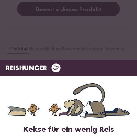
Bewerte dieses Produkt
Hilfreichste
Neueste
Höchste Bewertung
Niedrigste Bewertung
Julian
20.12.2025
Ich finde dieses Produkt sehr lecker 😋
0
Personen fanden diese Antwort hilfreich
Melden
Kekse für ein wenig Reis