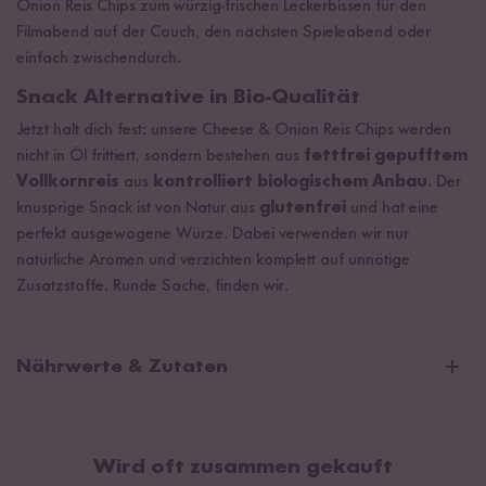
Onion Reis Chips zum würzig-frischen Leckerbissen für den
Filmabend auf der Couch, den nächsten Spieleabend oder
einfach zwischendurch.
Snack Alternative in Bio-Qualität
Jetzt halt dich fest: unsere Cheese & Onion Reis Chips werden
nicht in Öl frittiert, sondern bestehen aus
fettfrei gepufftem
Vollkornreis
aus
kontrolliert biologischem Anbau
. Der
knusprige Snack ist von Natur aus
glutenfrei
und hat eine
perfekt ausgewogene Würze. Dabei verwenden wir nur
natürliche Aromen und verzichten komplett auf unnötige
Zusatzstoffe. Runde Sache, finden wir.
Nährwerte & Zutaten
Bio Reis Chips Cheese & Onion
Wird oft zusammen gekauft
Durchschnittliche Nährwerte pro 100 g: