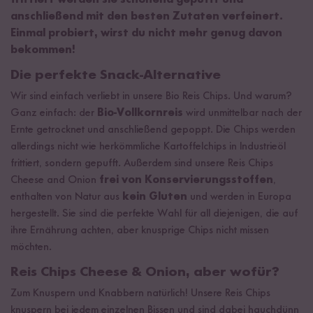
frittiert werden sie schonend gepufft und
anschließend mit den besten Zutaten verfeinert.
Einmal probiert, wirst du nicht mehr genug davon
bekommen!
Die perfekte Snack-Alternative
Wir sind einfach verliebt in unsere Bio Reis Chips. Und warum?
Ganz einfach: der
Bio-Vollkornreis
wird unmittelbar nach der
Ernte getrocknet und anschließend gepoppt. Die Chips werden
allerdings nicht wie herkömmliche Kartoffelchips in Industrieöl
frittiert, sondern gepufft. Außerdem sind unsere Reis Chips
Cheese and Onion
frei von Konservierungsstoffen
,
enthalten von Natur aus
kein Gluten
und werden in Europa
hergestellt. Sie sind die perfekte Wahl für all diejenigen, die auf
ihre Ernährung achten, aber knusprige Chips nicht missen
möchten.
Reis Chips Cheese & Onion, aber wofür?
Zum Knuspern und Knabbern natürlich! Unsere Reis Chips
knuspern bei jedem einzelnen Bissen und sind dabei hauchdünn