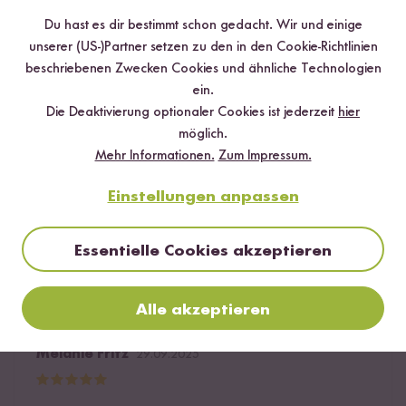
Du hast es dir bestimmt schon gedacht. Wir und einige
Löwenmäulchen62
09.10.2025
unserer (US-)Partner setzen zu den in den Cookie-Richtlinien
beschriebenen Zwecken Cookies und ähnliche Technologien
ein.
Die Reis Chips sind schön knusprig und schmecken ganz
Die Deaktivierung optionaler Cookies ist jederzeit
hier
lecker. Mir gefällt, dass sie nicht so fettig sind wie
möglich.
normale Kartoffelchips, allerdings sind sie mir einen Tick
Mehr Informationen.
Zum Impressum.
zu salzig. Schmecken nur leicht nach Cheese & Onion,
aber das hat mich nicht gestört.
Einstellungen anpassen
0
Personen fanden diese Antwort hilfreich
Essentielle Cookies akzeptieren
Melden
Alle akzeptieren
Melanie Fritz
29.09.2025