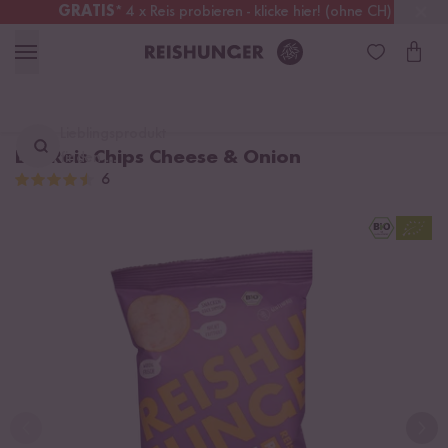
GRATIS
* 4 x Reis probieren - klicke hier! (ohne CH)
Österreich
Kostenloser Versand
ab 49 €
Lieblingsprodukt
Bio Reis Chips Cheese & Onion
finden ...
6