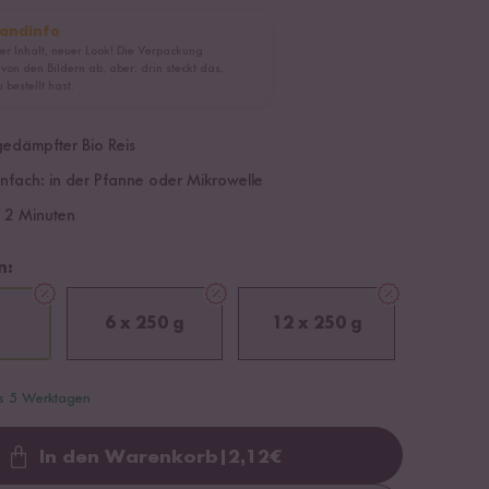
andinfo
er Inhalt, neuer Look! Die Verpackung
 von den Bildern ab, aber: drin steckt das,
 bestellt hast.
edämpfter Bio Reis
infach: in der Pfanne oder Mikrowelle
r 2 Minuten
n:
6 x 250 g
12 x 250 g
is 5 Werktagen
In den Warenkorb
|
2,12
€
Loading...