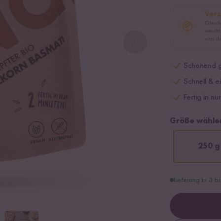
Vers
Gleich
weicht
was du
Schonend g
Schnell & e
Fertig in nu
Größe wähle
250 g
Lieferung in 3 b