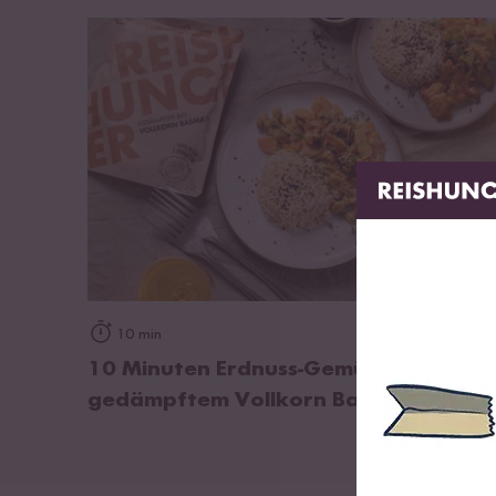
davon Zucker
0,5 g
Eiweiß
3,6 g
Salz
0,56 g
zum Rezept
10 min
10 Minuten Erdnuss-Gemüse Sauce mi
gedämpftem Vollkorn Basmati Reis