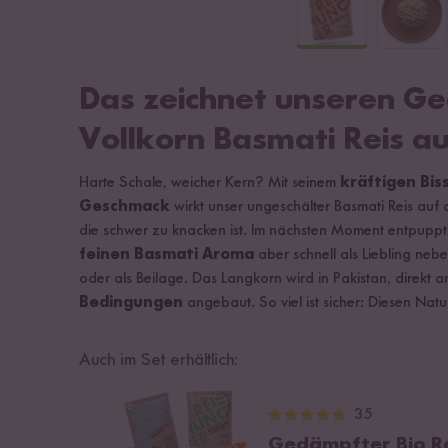
Das zeichnet unseren G
Vollkorn Basmati Reis a
Harte Schale, weicher Kern? Mit seinem
kräftigen Bis
Geschmack
wirkt unser ungeschälter Basmati Reis auf d
die schwer zu knacken ist. Im nächsten Moment entpuppt e
feinen Basmati Aroma
aber schnell als Liebling neb
oder als Beilage. Das Langkorn wird in Pakistan, direkt
Bedingungen
angebaut. So viel ist sicher: Diesen Natur
Auch im Set erhältlich:
35
Gedämpfter Bio Re