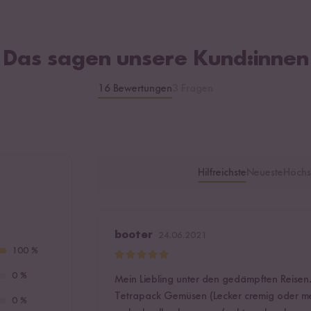
Das sagen unsere Kund:innen
16 Bewertungen
3 Fragen
Hilfreichste
Neueste
Höchs
booter
24.06.2021
100 %
0 %
Mein Liebling unter den gedämpften Reisen
Tetrapack Gemüsen (Lecker cremig oder me
0 %