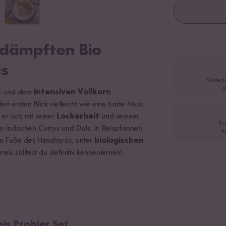
edämpften Bio
us
Kostenl
a
s
und dem
intensiven Vollkorn
en ersten Blick vielleicht wie eine harte Nuss,
r sich mit seiner
Lockerheit
und seinem
Ko
en indischen Currys und Dals, in Reispfannen
R
 am Fuße des Himalayas, unter
biologischen
reis solltest du definitiv kennenlernen!
is Probier Set