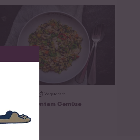
zum Rezept
Vegan
Vegetarisch
60 min
ratreis mit buntem Gemüse