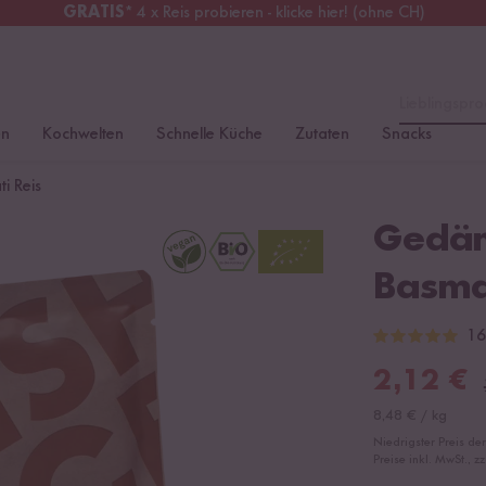
GRATIS
* 4 x Reis probieren - klicke hier! (ohne CH)
erreich
Kostenloser Versand
ab 49 €
Lieblingspro
en
Kochwelten
Schnelle Küche
Zutaten
Snacks
i Reis
Gedäm
Basma
16
2,12
€
8,48
€
/
kg
Niedrigster Preis de
Preise inkl. MwSt., z