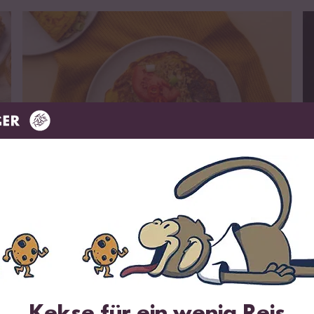
zum Rezept
Vegan
20 min
t
B
Vegan Nasi Goreng Omelette
Kekse für ein wenig Reis