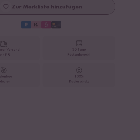
Zur Merkliste hinzufügen
oser Versand
30 Tage
b 49 €
Rückgaberecht
stenlose
100%
etouren
Käuferschutz