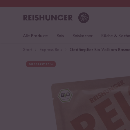
30 Tage
Rückgaberecht
Öst
Alle Produkte
Reis
Reiskocher
Küche & Koch
Start
Express Reis
Gedämpfter Bio Vollkorn Basmat
DU SPARST 15 %