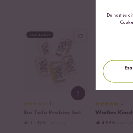
Du hast es di
Cookie
BALD ZURÜCK
NEU
Ess
11
5
Bio Tofu Probier Set
Weißes Kimch
ab 11,39 €
ab 4,99 €
11,39 € / kg
29,35 € / 