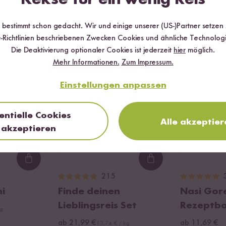
Wird oft zusammen gekauft
r bestimmt schon gedacht. Wir und einige unserer (US-)Partner setzen
-Richtlinien beschriebenen Zwecken Cookies und ähnliche Technologi
Die Deaktivierung optionaler Cookies ist jederzeit
hier
möglich.
DU SPARST BIS ZU 20 %
DU SPARST 1
Mehr Informationen.
Zum Impressum.
Einstellungen anpassen
entielle Cookies
Alle akzeptier
akzeptieren
Loading...
Loading...
215
i
Finde deinen
Nasi Gor
Lieblingsreis Set
Rezeptb
kg
ab 21,99 €
ab 11,69 €
13,74 € / kg