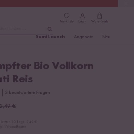
(4.8)
Trusted Shops
Merkliste
Login
Warenkorb
dukt finden ...
Sumi Launch
Angebote
Neu
pfter Bio Vollkorn
ti Reis
3 beantwortete Fragen
2,49
€
r letzten 30 Tage:
2,49 €
zgl. Versandkosten