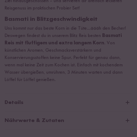
Ziel hinausgeschossen – und servieren dir dreifach leckeren
Reisgenuss im praktischen Probier Set!
Basmati in Blitzgeschwindigkeit
Uns kommt nur das beste Korn in die Tüte...äääh den Becher!
Deswegen findest du in unserem Blitz Reis besten
Basmati
Reis mit fluffigem und extra langem Korn
. Von
künstlichen Aromen, Geschmacksverstärkern und
Konservierungsstoffen keine Spur. Perfekt für genau dann,
wenn mal keine Zeit zum Kochen ist. Einfach mit kochendem
Wasser übergießen, umrühren, 3 Minuten warten und dann
Löffel für Löffel genießen.
Details
Blitz Reis Probier Set Inhalt
Nährwerte & Zutaten
Blitz Reis Coconut Curry (70 g)
Blitz Reis Spicy Tomato (70 g)