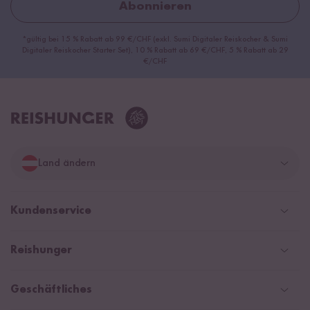
Abonnieren
*gültig bei 15 % Rabatt ab 99 €/CHF (exkl. Sumi Digitaler Reiskocher & Sumi
Digitaler Reiskocher Starter Set), 10 % Rabatt ab 69 €/CHF, 5 % Rabatt ab 29
€/CHF
Land ändern
Deutschland
Kundenservice
Schweiz
Help Center und FAQ
Reishunger
Österreich
Versandinformationen
Newsletter
Zahlarten
Niederlande
Geschäftliches
WhatsApp Newsletter
NEU