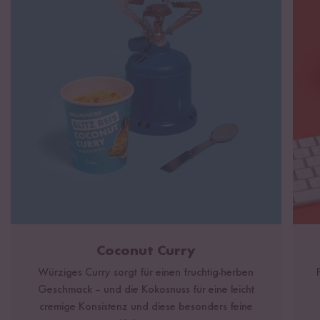
Petersilie,
Milcheiweiß
, Knoblauch, Chili.
Kann Spuren von Gluten, Ei, Sojabohnen, Schalenfrüchten und
Senf enthalten.
Blitz Reis Oriental Lentil:
Vorgekochter Basmati Reis 71,4
%, vorgekochte Linsen 5,7 %, Zwiebeln 5,7 %, Salz,
Sonnenblumenöl, Karotten 2 %, geröstete Sonnenblumenkerne
1,4 %,
Molkenerzeugnis
, rote Paprika 0,8 %, Zucker,
Koriander, Glukosesirup, Zimt, Ingwer, Petersilie, Kurkuma,
Milcheiweiß
, Knoblauch 0,1%, Paprikapulver, Minze 0,1 %,
Kreuzkümmel, natürliche Aromen.
Kann Spuren von Gluten, Ei, Sojabohnen, Schalenfrüchten und
Senf enthalten.
Blitz Reis Spicy Tomato:
Vorgekochter Basmati Reis 71,4 %,
Coconut Curry
braune Bohnen 6,8 %, Tomaten 5,8 %, Salz, rote Paprika 2,4 %,
Würziges Curry sorgt für einen fruchtig-herben
Zwiebeln 2,2 %, Mais 2 %, Karotten 1,4 %, Zucker, rote
Geschmack – und die Kokosnuss für eine leicht
Zwiebeln 0,5 %, Hefeextrakt, Kreuzkümmel, Petersilie,
cremige Konsistenz und diese besonders feine
Knoblauch 0,3 %, Paprikapulver, Chili 0,3 %, Koriander,