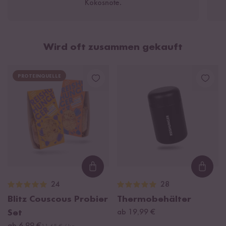
Kokosnote.
natürliche Aromen, Pfeffer.
Kann Spuren von Gluten, Ei, Sojabohnen, Milch,
Schalenfrüchten und Senf enthalten.
Wird oft zusammen gekauft
PROTEINQUELLE
Loading...
Loadi
24
28
Blitz Couscous Probier
Thermobehälter
Set
ab 19,99 €
ab 6,99 €