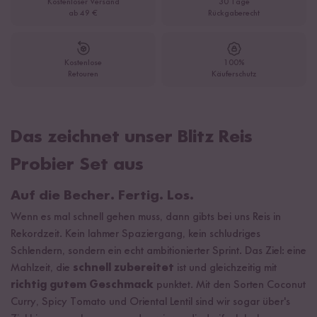
Kostenloser Versand
30 Tage
ab 49 €
Rückgaberecht
Kostenlose
100%
Retouren
Käuferschutz
Das zeichnet unser Blitz Reis
Probier Set aus
Auf die Becher. Fertig. Los.
Wenn es mal schnell gehen muss, dann gibts bei uns Reis in
Rekordzeit. Kein lahmer Spaziergang, kein schludriges
Schlendern, sondern ein echt ambitionierter Sprint. Das Ziel: eine
Mahlzeit, die
schnell zubereitet
ist und gleichzeitig mit
richtig gutem Geschmack
punktet. Mit den Sorten Coconut
Curry, Spicy Tomato und Oriental Lentil sind wir sogar über's