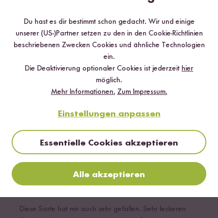
2 Sterne
0 %
Du hast es dir bestimmt schon gedacht. Wir und einige
unserer (US-)Partner setzen zu den in den Cookie-Richtlinien
1 Stern
0 %
beschriebenen Zwecken Cookies und ähnliche Technologien
ein.
Die Deaktivierung optionaler Cookies ist jederzeit
hier
Bewerte dieses Produkt
möglich.
Mehr Informationen.
Zum Impressum.
Einstellungen anpassen
Hilfreichste
Neueste
Höchste Bewertung
Niedrigste Bewertung
Essentielle Cookies akzeptieren
Alle akzeptieren
Marta
25.03.2026
Diese Sorte hat mir auch sehr gefallen. Sehr leckeren