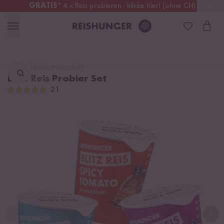
GRATIS
* 4 x Reis probieren - klicke hier! (ohne CH)
Österreich
Kostenloser Versand
ab 49 €
Lieblingsprodukt
Blitz Reis Probier Set
finden ...
21