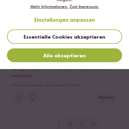
Mehr Informationen.
Zum Impressum.
Einstellungen anpassen
Mario
16.02.2026
Essentielle Cookies akzeptieren
Meine Top Variante ist Tomate. Der Reis schmeckt allein
schon super fruchtig und in Kombi mit der Soße ist es
einfach ein perfektes Gericht. Dazu mache ich
Alle akzeptieren
manchmal noch etwas Gemüse - ein tolles Essen in
wenigen Minuten. Auch die Kokos Variante ist sehr zu
empfehlen!
0
Personen fanden diese Antwort hilfreich
Melden
1
2