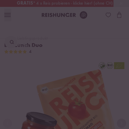
GRATIS
* 4 x Reis probieren - klicke hier! (ohne CH)
Österreich
Kostenloser Versand
ab 49 €
Lieblingsprodukt
Bio Lunch Duo
finden ...
4