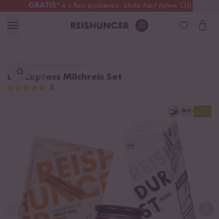
GRATIS
* 4 x Reis probieren - klicke hier! (ohne CH)
Österreich
Kostenloser Versand
ab 49 €
Lieblingsprodukt
Bio Express Milchreis Set
finden ...
3