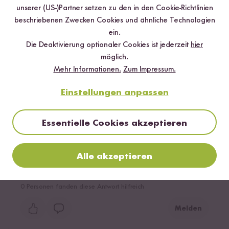
unserer (US-)Partner setzen zu den in den Cookie-Richtlinien
0
Personen fanden diese Antwort hilfreich
beschriebenen Zwecken Cookies und ähnliche Technologien
ein.
Melden
Die Deaktivierung optionaler Cookies ist jederzeit
hier
möglich.
Mehr Informationen.
Zum Impressum.
Alisa L.
12.02.2026
Einstellungen anpassen
Ich bin ein absoluter Milchreis Lover und mithilfe dieses
Essentielle Cookies akzeptieren
Sets bekomme ich in kürzester Zeit ein wirklich tolles
Ergebnis. Sonst dauerte mir der Prozess leider oft
Alle akzeptieren
einfach zu lang und dieses Set schafft es schnell und
dabei auch noch wirklich sehr lecker zu sein. Toll!
0
Personen fanden diese Antwort hilfreich
Melden