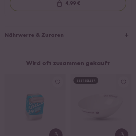
4,99 €
Loading...
Nährwerte & Zutaten
Gedämpfter Bio Milchreis Zimt
Wird oft zusammen gekauft
Durchschnittliche Nährwerte pro 100g:
Brennwert
701 kJ / 166 kcal
BESTSELLER
Fett
1,7 g
davon gesättigte Fettsäuren
0,4 g
Kohlenhydrate
34 g
davon Zucker
4 g
Eiweiß
3,1 g