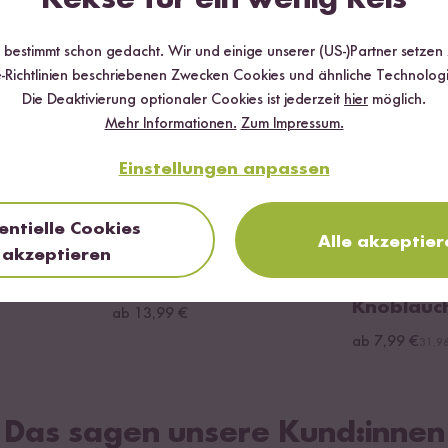
BESTSELLER
r bestimmt schon gedacht. Wir und einige unserer (US-)Partner setzen
-Richtlinien beschriebenen Zwecken Cookies und ähnliche Technologi
Die Deaktivierung optionaler Cookies ist jederzeit
hier
möglich.
Mehr Informationen.
Zum Impressum.
Einstellungen anpassen
Loading...
Loading...
entielle Cookies
Alle akzeptier
167
2
akzeptieren
 Edelstahl
Bento Box
Bio Würzöl
Knoblauc
ab 13,99 €
ab 7,99 €
31,96
Das sagen unsere Kund:innen