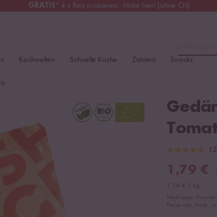
GRATIS
* 4 x Reis probieren - klicke hier! (ohne CH)
erreich
Kostenloser Versand
ab 49 €
Lieblingspro
en
Kochwelten
Schnelle Küche
Zutaten
Snacks
is
Gedäm
Tomat
12
1,79
€
7,16
€
/
kg
Niedrigster Preis de
Preise inkl. MwSt., z