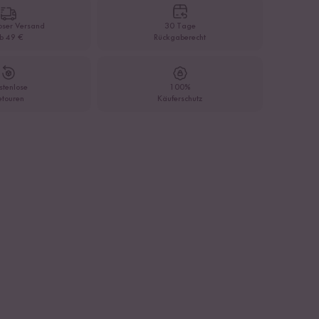
oser Versand
30 Tage
b 49 €
Rückgaberecht
stenlose
100%
etouren
Käuferschutz