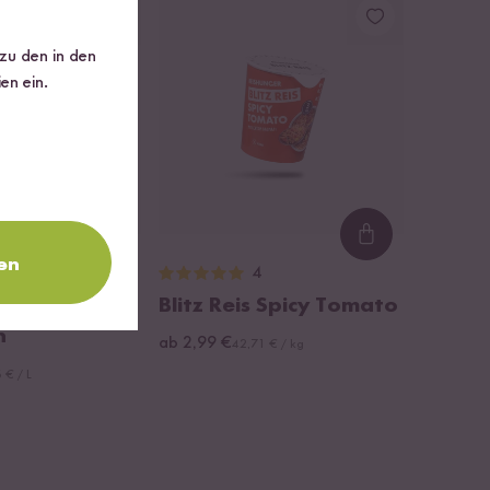
 zu den in den
en ein.
Loading...
Loading...
en
7
4
 Chili-
Blitz Reis Spicy Tomato
h
ab 2,99 €
42,71 € / kg
 € / L