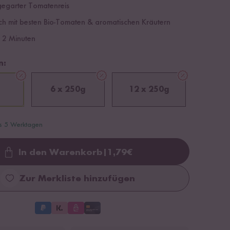
egarter Tomatenreis
isch mit besten Bio-Tomaten & aromatischen Kräutern
r 2 Minuten
n:
6 x 250g
12 x 250g
is 5 Werktagen
In den Warenkorb
|
1,79
€
Loading...
Zur Merkliste hinzufügen