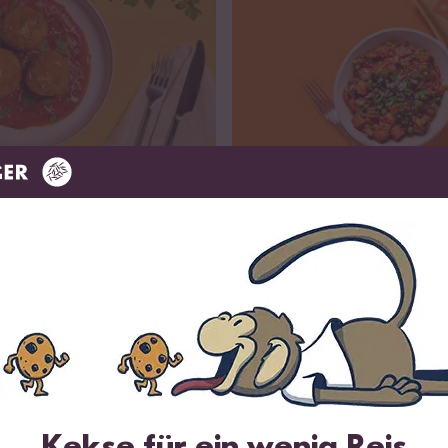
zum Rezept
Vegan
Vegetaris
20 min
i
Tomaten Reis Pfanne
Wird oft zusammen gekauft
Kekse für ein wenig Reis