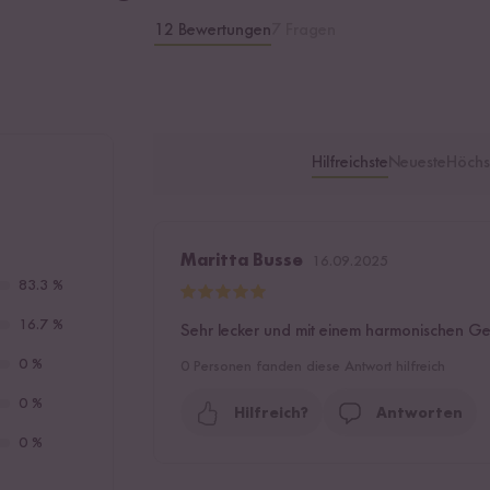
12 Bewertungen
7 Fragen
Hilfreichste
Neueste
Höchs
Maritta Busse
16.09.2025
83.3 %
16.7 %
Sehr lecker und mit einem harmonischen G
0 %
0
Personen fanden diese Antwort hilfreich
0 %
Hilfreich?
Antworten
0 %