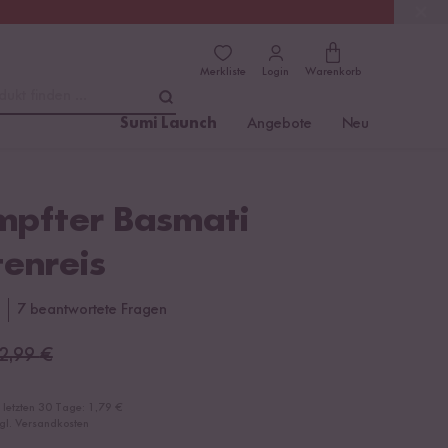
(4.8)
Trusted Shops
Merkliste
Login
Warenkorb
dukt finden ...
Sumi Launch
Angebote
Neu
pfter Basmati
enreis
7 beantwortete Fragen
2,99
€
r letzten 30 Tage:
1,79 €
zgl. Versandkosten