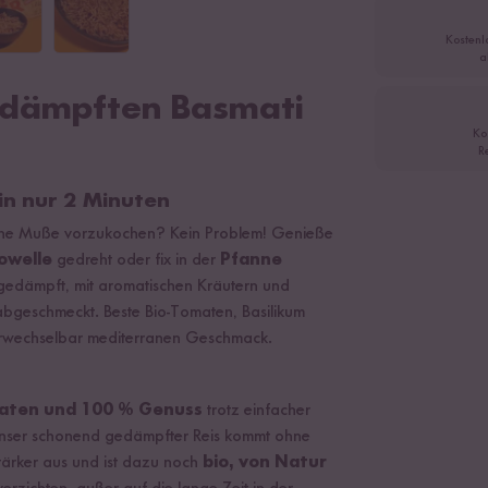
Kostenl
a
edämpften Basmati
Ko
R
in nur 2 Minuten
keine Muße vorzukochen? Kein Problem! Genieße
owelle
gedreht oder fix in der
Pfanne
gedämpft, mit aromatischen Kräutern und
abgeschmeckt. Beste Bio-Tomaten, Basilikum
erwechselbar mediterranen Geschmack.
aten und 100 % Genuss
trotz einfacher
 Unser schonend gedämpfter Reis kommt ohne
tärker aus und ist dazu noch
bio, von Natur