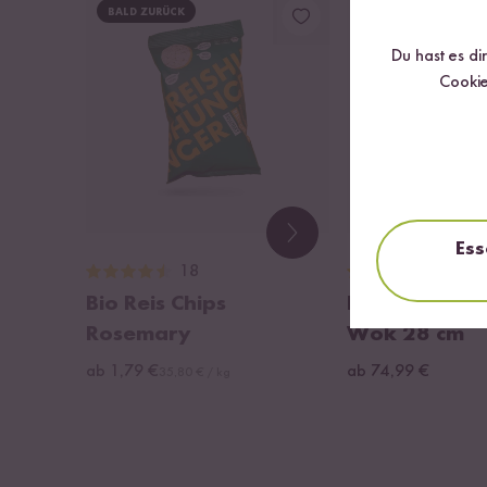
BALD ZURÜCK
Du hast es di
Cookie
Ess
18
8
Bio Reis Chips
Beschichteter
Rosemary
Wok 28 cm
ab 1,79 €
ab 74,99 €
35,80 € / kg