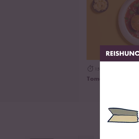
Salz
1,2 g
150 min
Tomatige Arancin