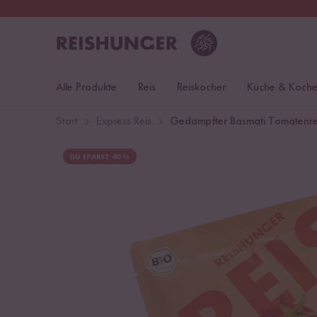
30 Tage
Rückgaberecht
Öst
Alle Produkte
Reis
Reiskocher
Küche & Koch
Start
Express Reis
Gedämpfter Basmati Tomatenre
DU SPARST 40 %