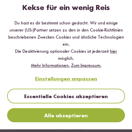
Eric
27.03.2026
Kekse für ein wenig Reis
Geniale Geschmacksrichtung!! Mal was anders. Super
Du hast es dir bestimmt schon gedacht. Wir und einige
lecker 😍
unserer (US-)Partner setzen zu den in den Cookie-Richtlinien
1
Person fand diese Antwort hilfreich
beschriebenen Zwecken Cookies und ähnliche Technologien
ein.
Melden
Die Deaktivierung optionaler Cookies ist jederzeit
hier
möglich.
Mehr Informationen.
Zum Impressum.
Einstellungen anpassen
Marie
18.06.2026
Essentielle Cookies akzeptieren
Auch dieser Becher war wahnsinnig lecker! Super feine
Aromen die man von einem Fertigprofukt, dass nur noch
mit heißem Wasser aufgegossen werden muss, nicht
Alle akzeptieren
erwarten würde.
0
Personen fanden diese Antwort hilfreich