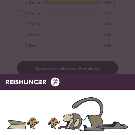
5 Sterne
100 %
4 Sterne
0 %
3 Sterne
0 %
2 Sterne
0 %
1 Stern
0 %
Bewerte dieses Produkt
Hilfreichste
Neueste
Höchste Bewertung
Niedrigste Bewertung