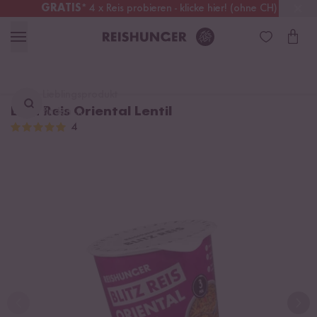
GRATIS
* 4 x Reis probieren - klicke hier! (ohne CH)
Österreich
Kostenloser Versand
ab 49 €
Lieblingsprodukt
Blitz Reis Oriental Lentil
finden ...
4