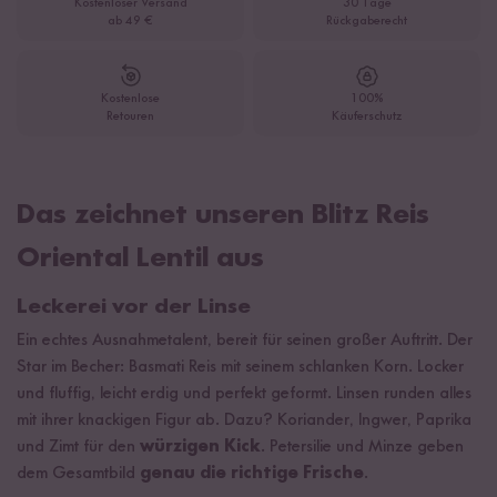
Kostenloser Versand
30 Tage
ab 49 €
Rückgaberecht
Kostenlose
100%
Retouren
Käuferschutz
Das zeichnet unseren Blitz Reis
Oriental Lentil aus
Leckerei vor der Linse
Ein echtes Ausnahmetalent, bereit für seinen großer Auftritt. Der
Star im Becher: Basmati Reis mit seinem schlanken Korn. Locker
und fluffig, leicht erdig und perfekt geformt. Linsen runden alles
mit ihrer knackigen Figur ab. Dazu? Koriander, Ingwer, Paprika
und Zimt für den
würzigen Kick
. Petersilie und Minze geben
dem Gesamtbild
genau die richtige Frische
.