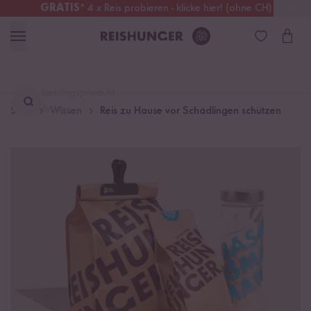
GRATIS
* 4 x Reis probieren - klicke hier! (ohne CH)
Schweiz
Alle Zölle & Steuern
inklusive
Lieblingsprodukt
finden ...
Start
Wissen
Reis zu Hause vor Schädlingen schützen