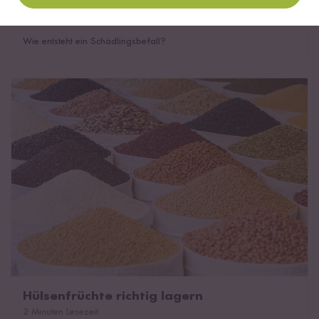
Schädlingsbefall bei Reis
1 Minuten Lesezeit
Wie entsteht ein Schädlingsbefall?
Hülsenfrüchte richtig lagern
Hülsenfrüchte richtig lagern
2 Minuten Lesezeit