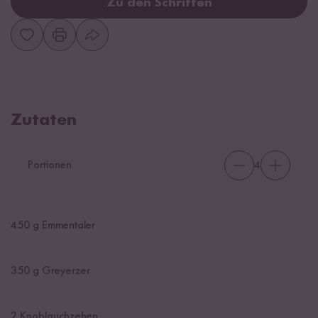
Zu den Schritten
Zutaten
Portionen
4
450
g Emmentaler
350
g Greyerzer
2
Knoblauchzehen