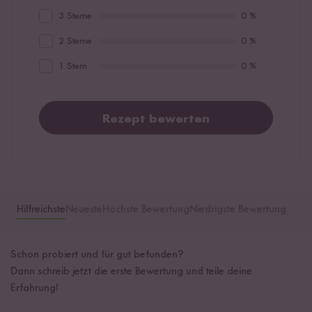
3 Sterne
0 %
2 Sterne
0 %
1 Stern
0 %
Rezept bewerten
Hilfreichste
Neueste
Höchste Bewertung
Niedrigste Bewertung
Schon probiert und für gut befunden?
Dann schreib jetzt die erste Bewertung und teile deine
Erfahrung!