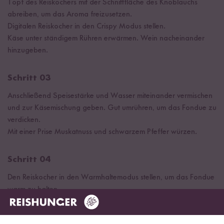
Topf des Reiskochers mit der Schnittfläche des Knoblauchs
abreiben, um das Aroma freizusetzen.
Digitalen Reiskocher in den Crispy Modus stellen.
Käse unter ständigem Rühren erwärmen. Wein nacheinander
hinzugeben.
Schritt 03
Anschließend Speisestärke und Wasser miteinander vermischen
und zur Käsemischung geben. Gut umrühren, um das Fondue zu
verdicken.
Mit einer Prise Muskatnuss und schwarzem Pfeffer würzen.
Schritt 04
Den Reiskocher in den Warmhaltemodus stellen, um das Fondue
warm zu halten.
Das Käsefondue in einem Fonduetopf oder direkt aus dem
Reiskocher servieren. Nun mit verschiedenen Dippers wie