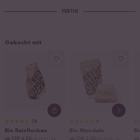
FERTIG
Gekocht mit
Loading...
38
6
Bio Reisflocken
Bio Mandeln
B
ab CHF 6.20
ab CHF 2.50
ab
CHF 17.71 / kg
CHF 82.50 / kg