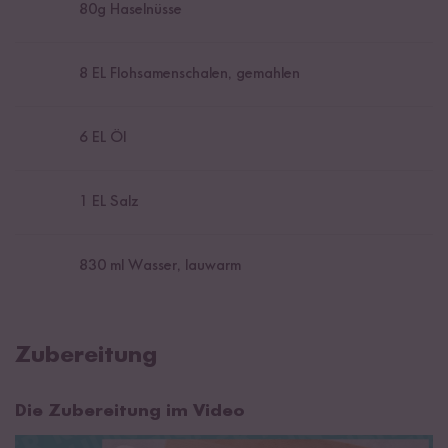
80
g Haselnüsse
8
EL Flohsamenschalen, gemahlen
6
EL Öl
1
EL Salz
830
ml Wasser, lauwarm
Zubereitung
Die Zubereitung im Video