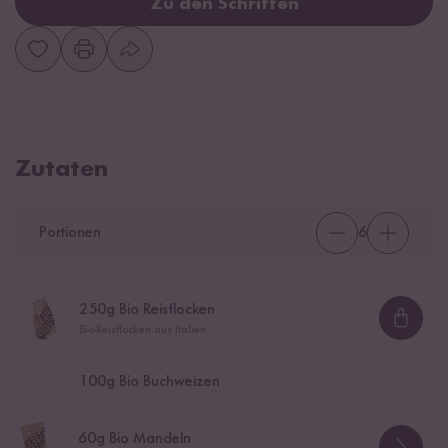
Zu den Schritten
Zutaten
Portionen
6
250
g Bio Reisflocken
Loadi
Bio-Reisflocken aus Italien
100
g Bio Buchweizen
60
g Bio Mandeln