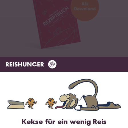
Digitales Rezeptbuch per E-Mail
✔️ 25 leckere Rezepte aus unseren bunten Kochwelten
✔️ Von Sushi über Curry bis hin zu Desserts
✔️ Inklusive Tipps & Tricks für die Zubereitung
Kekse für ein wenig Reis
Jetzt sichern