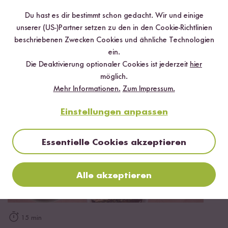
Du hast es dir bestimmt schon gedacht. Wir und einige
*Das Digitale Rezeptbuch wird dir nach vollständiger Anmeldung zum Newsletter
per E-Mail zugeschickt.
unserer (US-)Partner setzen zu den in den Cookie-Richtlinien
beschriebenen Zwecken Cookies und ähnliche Technologien
ein.
Mehr Rezepte mit Bio Reisflocken
Die Deaktivierung optionaler Cookies ist jederzeit
hier
möglich.
Mehr Informationen.
Zum Impressum.
Einstellungen anpassen
Essentielle Cookies akzeptieren
Alle akzeptieren
15 min