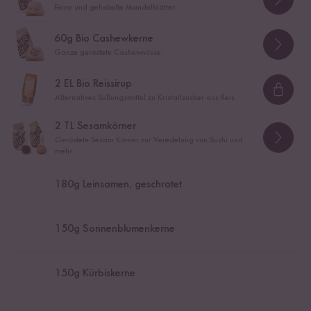
Feine und gehobelte Mandelblätter
60
g Bio Cashewkerne
Ganze geröstete Cashewnüsse
2
EL Bio Reissirup
Loadi
Alternatives Süßungsmittel zu Kristallzucker aus Reis
2
TL Sesamkörner
Geröstete Sesam Körner zur Veredelung von Sushi und
mehr
180
g Leinsamen, geschrotet
150
g Sonnenblumenkerne
150
g Kürbiskerne