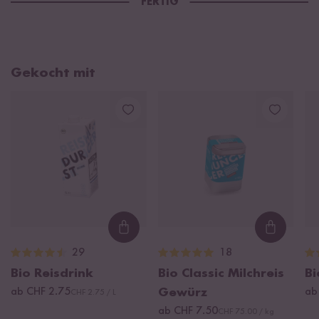
FERTIG
Gekocht mit
Loading...
Loading
29
18
Bio Reisdrink
Bio Classic Milchreis
Bi
ab CHF 2.75
Gewürz
ab
CHF 2.75 / L
ab CHF 7.50
CHF 75.00 / kg