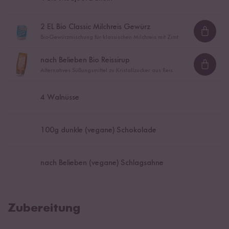
2
EL Bio Classic Milchreis Gewürz
Loadi
Bio-Gewürzmischung für klassischen Milchreis mit Zimt
nach Belieben Bio Reissirup
Loadi
Alternatives Süßungsmittel zu Kristallzucker aus Reis
4
Walnüsse
100
g dunkle (vegane) Schokolade
nach Belieben (vegane) Schlagsahne
Zubereitung