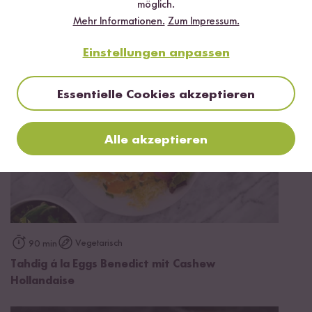
Veganer Milchreis mit Mandel-Beeren-Topping
möglich.
aus dem Digitalen Reiskocher
Mehr Informationen.
Zum Impressum.
Einstellungen anpassen
Essentielle Cookies akzeptieren
Alle akzeptieren
Vegetarisch
90 min
Tahdig á la Eggs Benedict mit Cashew
Hollandaise