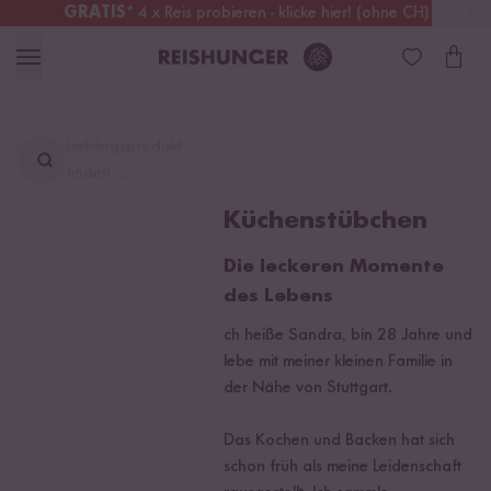
GRATIS
* 4 x Reis probieren - klicke hier! (ohne CH)
Schweiz
Alle Zölle & Steuern
inklusive
Lieblingsprodukt
finden ...
Küchenstübchen
Die leckeren Momente
des Lebens
ch heiße Sandra, bin 28 Jahre und
lebe mit meiner kleinen Familie in
der Nähe von Stuttgart.
Das Kochen und Backen hat sich
schon früh als meine Leidenschaft