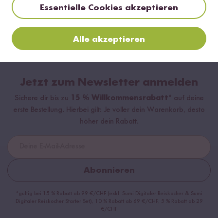
Essentielle Cookies akzeptieren
Alle akzeptieren
Jetzt zum Newsletter anmelden
Sichere dir bis zu
15 % Willkommensrabatt*
auf deine
erste Bestellung. Hierbei gilt: Je voller dein Warenkorb, desto
höher dein Rabatt.
Abonnieren
*gültig bei 15 % Rabatt ab 99 €/CHF (exkl. Sumi Digitaler Reiskocher & Sumi
Digitaler Reiskocher Starter Set), 10 % Rabatt ab 69 €/CHF, 5 % Rabatt ab 29
€/CHF