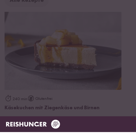
Alle Rezepte
Glutenfrei
240 min
Käsekuchen mit Ziegenkäse und Birnen